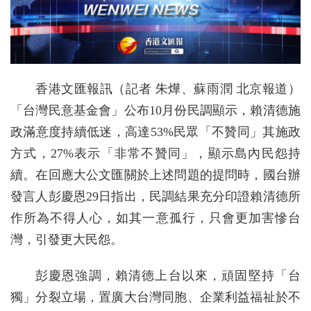
香港文匯報訊（記者 朱燁、蘇雨潤 北京報道）
「台灣民意基金會」公布10月份民調顯示，賴清德施
政滿意度持續低迷，高達53%民眾「不贊同」其施政
方式，27%表示「非常不贊同」，顯示島內民怨持
續。在回應大公文匯關於上述問題的提問時，國台辦
發言人彭慶恩29日指出，民調結果充分印證賴清德所
作所為不得人心，如其一意孤行，只會更加害慘台
灣，引發更大民怨。
彭慶恩強調，賴清德上台以來，頑固堅持「台
獨」分裂立場，置廣大台灣同胞、企業利益福祉於不