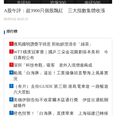
A股午評：超3900只個股飄紅 三大指數集體收漲
08月05日 04:05:55
排行榜
1
獲馬國明讚疊字得意 郭柏妍澄清非「綠茶」
2
WTT橫濱冠軍賽｜國乒三朵金花圍剿張本美和 今
日賽程公布
3
深圳「科技奇觀」吸客 老外入境增逾兩成
4
颱風「白海豚」逼近！工業攝像頭直擊海上風暴實
況
5
（有片）去街GUIDE 第三期 港島電車遊 一路暢遊
六大景點
6
美稱伊朗告知不收霍爾木茲通行費 伊提出通航關
鍵條件
7
橙色預警！「白海豚」直撲華東 上海福建已轉移