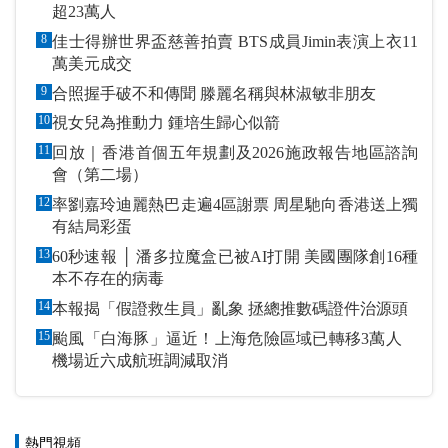
超23萬人
8
佳士得辦世界盃慈善拍賣 BTS成員Jimin表演上衣11
萬美元成交
9
合照握手破不和傳聞 滕麗名稱與林淑敏非朋友
10
視女兒為推動力 鍾培生歸心似箭
11
回放｜香港首個五年規劃及2026施政報告地區諮詢
會（第二場）
12
率劉嘉玲迪麗熱巴走遍4區謝票 周星馳向香港送上獨
有結局彩蛋
13
60秒速報 │ 潘多拉魔盒已被AI打開 美國團隊創16種
本不存在的病毒
14
本報揭「假證救生員」亂象 拯總推數碼證件治源頭
15
颱風「白海豚」逼近！上海危險區域已轉移3萬人
機場近六成航班調減取消
熱門視頻