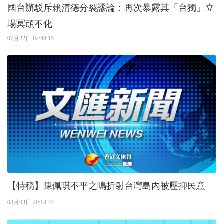
國台辦駁斥賴清德分裂謬論：再次暴露其「台獨」立
場冥頑不化
07月22日 02:48:15
【特稿】陳佩琪不平之鳴折射台灣島內被壓抑民意
08月03日 20:18:37