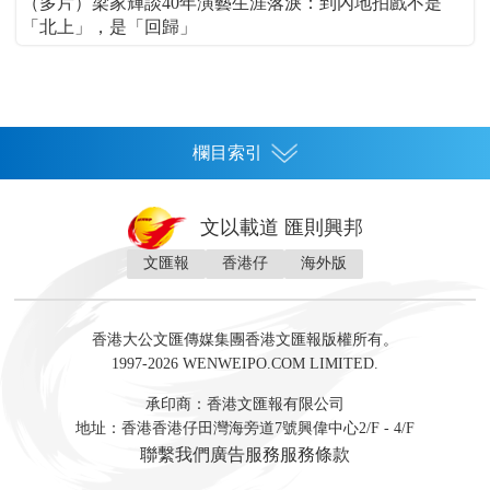
（多片）梁家輝談40年演藝生涯落淚：到內地拍戲不是
「北上」，是「回歸」
欄目索引
首頁
文以載道 匯則興邦
香港
文匯報
香港仔
海外版
神州
灣區生活
灣區企業
灣區文化
灣區旅遊
灣區人
灣區人才
灣區政策
灣區服務易
經濟
財經
地產
投資
財評
數字經濟
經湋論
香港大公文匯傳媒集團香港文匯報版權所有。
國際
1997-2026 WENWEIPO.COM LIMITED.
評論
社評
評論
快評
來論
視頻
新聞
訪談
直播
經湋論
承印商：香港文匯報有限公司
軍事
地址：香港香港仔田灣海旁道7號興偉中心2/F - 4/F
文化
文博
藝術
文學
聯繫我們
廣告服務
服務條款
娛樂