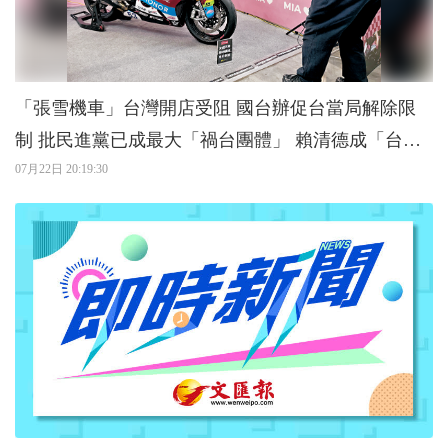
「張雪機車」台灣開店受阻 國台辦促台當局解除限
制 批民進黨已成最大「禍台團體」 賴清德成「台灣
之害」
07月22日 20:19:30