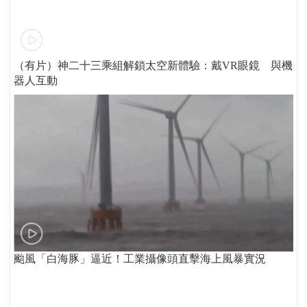
（有片）神二十三乘組解鎖太空新體驗：戴VR眼鏡 與機
器人互動
颱風「白海豚」逼近！工業攝像頭直擊海上風暴實況