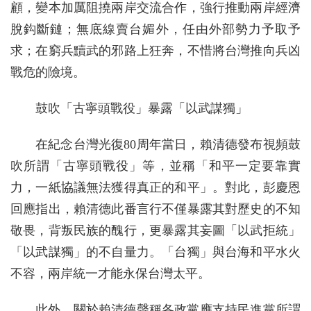
顧，變本加厲阻撓兩岸交流合作，強行推動兩岸經濟
脫鈎斷鏈；無底線賣台媚外，任由外部勢力予取予
求；在窮兵黷武的邪路上狂奔，不惜將台灣推向兵凶
戰危的險境。
鼓吹「古寧頭戰役」暴露「以武謀獨」
在紀念台灣光復80周年當日，賴清德發布視頻鼓
吹所謂「古寧頭戰役」等，並稱「和平一定要靠實
力，一紙協議無法獲得真正的和平」。對此，彭慶恩
回應指出，賴清德此番言行不僅暴露其對歷史的不知
敬畏，背叛民族的醜行，更暴露其妄圖「以武拒統」
「以武謀獨」的不自量力。「台獨」與台海和平水火
不容，兩岸統一才能永保台灣太平。
此外，關於賴清德聲稱各政黨應支持民進黨所謂