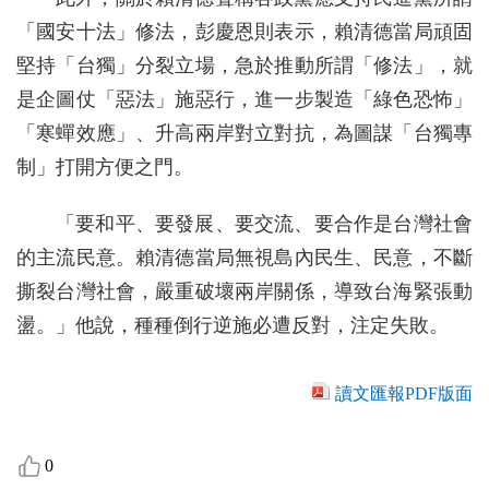
「國安十法」修法，彭慶恩則表示，賴清德當局頑固
堅持「台獨」分裂立場，急於推動所謂「修法」，就
是企圖仗「惡法」施惡行，進一步製造「綠色恐怖」
「寒蟬效應」、升高兩岸對立對抗，為圖謀「台獨專
制」打開方便之門。
「要和平、要發展、要交流、要合作是台灣社會
的主流民意。賴清德當局無視島內民生、民意，不斷
撕裂台灣社會，嚴重破壞兩岸關係，導致台海緊張動
盪。」他說，種種倒行逆施必遭反對，注定失敗。
讀文匯報PDF版面
0