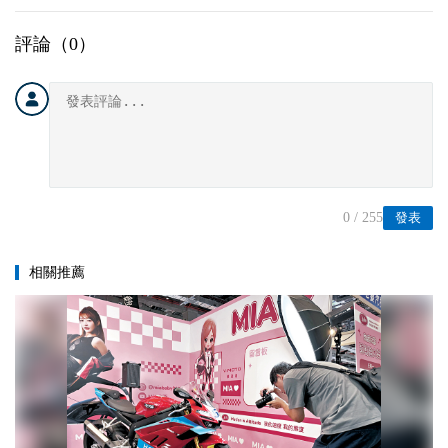
評論（
0
）
0
/ 255
發表
相關推薦