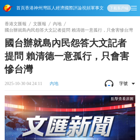
首頁
香港
神州
灣區人
經濟
國際
評論
視頻
軍事
文化
娛樂
生活
教育
體
下載客戶端
香港文匯報
文匯報
內地
國台辦就島內民怨答大文記者提問 賴清德一意孤行，只會害慘台灣
國台辦就島內民怨答大文記者
提問 賴清德一意孤行，只會害
慘台灣
2025-10-30 04:24:11
內地
字號