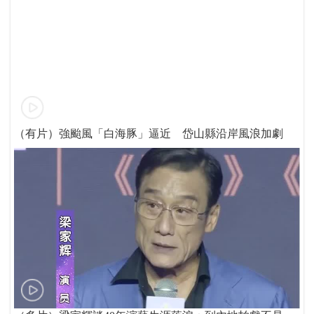
（有片）強颱風「白海豚」逼近 岱山縣沿岸風浪加劇