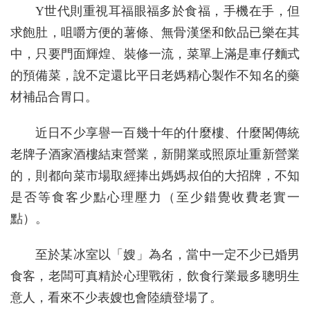
Y世代則重視耳福眼福多於食福，手機在手，但
求飽肚，咀嚼方便的薯條、無骨漢堡和飲品已樂在其
中，只要門面輝煌、裝修一流，菜單上滿是車仔麵式
的預備菜，說不定還比平日老媽精心製作不知名的藥
材補品合胃口。
近日不少享譽一百幾十年的什麼樓、什麼閣傳統
老牌子酒家酒樓結束營業，新開業或照原址重新營業
的，則都向菜市場取經捧出媽媽叔伯的大招牌，不知
是否等食客少點心理壓力（至少錯覺收費老實一
點）。
至於某冰室以「嫂」為名，當中一定不少已婚男
食客，老闆可真精於心理戰術，飲食行業最多聰明生
意人，看來不少表嫂也會陸續登場了。