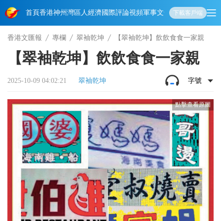
首頁
香港
神州
灣區人
經濟
國際
評論
視頻
軍事
文化
娛樂
生活
教育
體
下載客戶端
香港文匯報
專欄
翠袖乾坤
【翠袖乾坤】飲飲食食一家親
【翠袖乾坤】飲飲食食一家親
2025-10-09 04:02:21
翠袖乾坤
字號