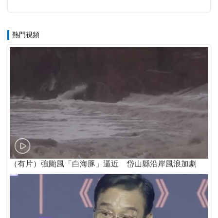
熱門視頻
（有片）強颱風「白海豚」逼近 岱山縣沿岸風浪加劇