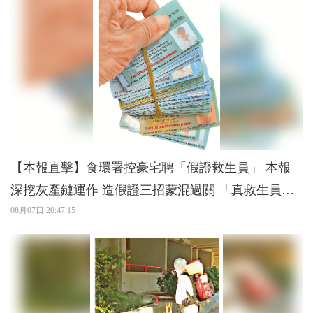
【本報直擊】食環署控豪宅聘「假證救生員」 本報
深挖灰產鏈運作 造假證三招蒙混過關 「真救生員」
搵食更難
08月07日 20:47:15