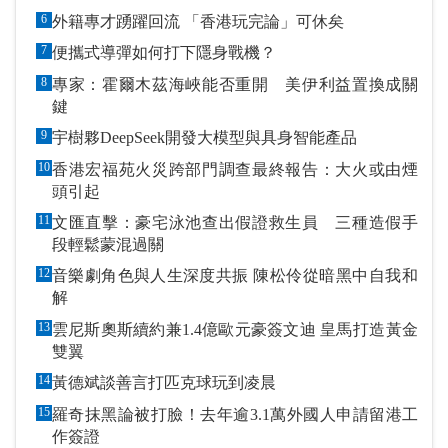
6
外籍專才踴躍回流 「香港玩完論」可休矣
7
便攜式導彈如何打下隱身戰機？
8
專家：霍爾木茲海峽能否重開 美伊利益置換成關
鍵
9
宇樹夥DeepSeek開發大模型與具身智能產品
10
香港宏福苑火災跨部門調查最終報告：大火或由煙
頭引起
11
文匯直擊：豪宅泳池查出假證救生員 三種造假手
段輕鬆蒙混過關
12
音樂劇角色與人生深度共振 陳松伶從暗黑中自我和
解
13
雲尼斯奧斯續約兼1.4億歐元豪簽文迪 皇馬打造黃金
雙翼
14
黃德斌談善言打匹克球玩到凌晨
15
羅奇抹黑論被打臉！去年逾3.1萬外國人申請留港工
作簽證