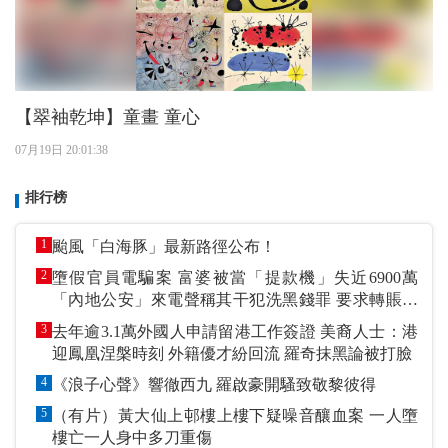
【翠袖乾坤】童畫 童心
07月19日 20:01:38
排行榜
1
颱風「白海豚」最新路徑公布！
2
墮假官員電騙案 富婆被當「提款機」失近6900萬
「內地公安」來電聲稱其干犯洗黑錢罪 要求轉賬到
指定戶口作「保證金」
3
去年逾3.1萬外國人申請留港工作簽證 美裔人士：港
迎鳳凰涅槃時刻 外籍優才紛回流 羅奇抹黑論被打臉
4
《浪子心聲》響徹西九 羅啟豪開騷致敬黎彼得
5
（有片）黃大仙上邨樓上樓下疑噪音釀血案 一人墮
樓亡一人身中多刀重傷