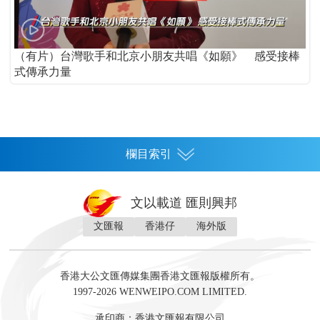
（有片）台灣歌手和北京小朋友共唱《如願》 感受接棒
式傳承力量
欄目索引
首頁
文以載道 匯則興邦
香港
文匯報
香港仔
海外版
神州
灣區生活
灣區企業
灣區文化
灣區旅遊
灣區人
灣區人才
灣區政策
灣區服務易
經濟
財經
地產
投資
財評
數字經濟
經湋論
香港大公文匯傳媒集團香港文匯報版權所有。
國際
1997-2026 WENWEIPO.COM LIMITED.
評論
社評
評論
快評
來論
視頻
新聞
訪談
直播
經湋論
承印商：香港文匯報有限公司