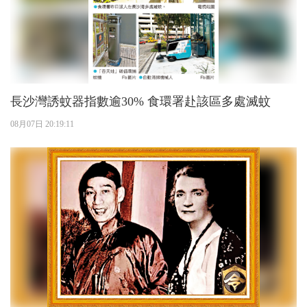
長沙灣誘蚊器指數逾30% 食環署赴該區多處滅蚊
08月07日 20:19:11