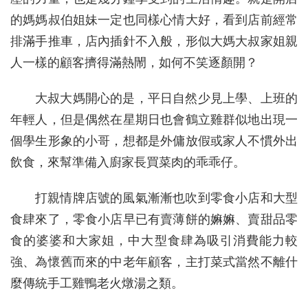
的媽媽叔伯姐妹一定也同樣心情大好，看到店前經常
排滿手推車，店內插針不入般，形似大媽大叔家姐親
人一樣的顧客擠得滿熱閙，如何不笑逐顏開？
大叔大媽開心的是，平日自然少見上學、上班的
年輕人，但是偶然在星期日也會鶴立雞群似地出現一
個學生形象的小哥，想都是外傭放假或家人不慣外出
飲食，來幫準備入廚家長買菜肉的乖乖仔。
打親情牌店號的風氣漸漸也吹到零食小店和大型
食肆來了，零食小店早已有賣薄餅的嫲嫲、賣甜品零
食的婆婆和大家姐，中大型食肆為吸引消費能力較
強、為懷舊而來的中老年顧客，主打菜式當然不離什
麼傳統手工雞鴨老火燉湯之類。