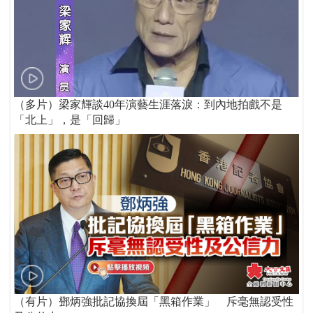
（多片）梁家輝談40年演藝生涯落淚：到內地拍戲不是
「北上」，是「回歸」
（有片）鄧炳強批記協換屆「黑箱作業」 斥毫無認受性