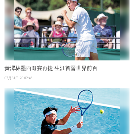
黃澤林墨西哥賽再捷 生涯首晉世界前百
07月31日 20:02:46