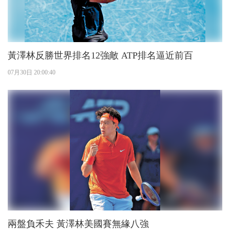
黃澤林反勝世界排名12強敵 ATP排名逼近前百
07月30日 20:00:40
兩盤負禾夫 黃澤林美國賽無緣八強