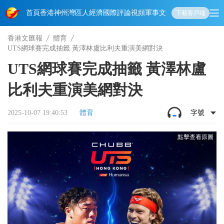
首頁
香港
神州
灣區人
經濟
國際
評論
視頻
軍事
文化
娛樂
生活
教育
體
下載客戶端
香港文匯報
體育
UTS網球賽完成抽籤 黃澤林盧比利夫重演美網對決
UTS網球賽完成抽籤 黃澤林盧
比利夫重演美網對決
2025-10-07 19:40:53
體育
字號