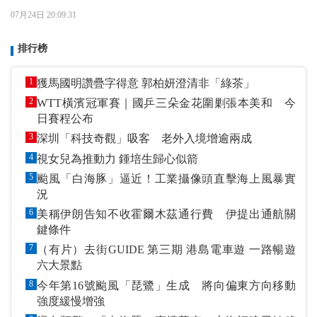
07月24日 20:09:31
排行榜
1
獲馬國明讚疊字得意 郭柏妍澄清非「綠茶」
2
WTT橫濱冠軍賽｜國乒三朵金花圍剿張本美和 今
日賽程公布
3
深圳「科技奇觀」吸客 老外入境增逾兩成
4
視女兒為推動力 鍾培生歸心似箭
5
颱風「白海豚」逼近！工業攝像頭直擊海上風暴實
況
6
美稱伊朗告知不收霍爾木茲通行費 伊提出通航關
鍵條件
7
（有片）去街GUIDE 第三期 港島電車遊 一路暢遊
六大景點
8
今年第16號颱風「琵鷺」生成 將向偏東方向移動
強度緩慢增強