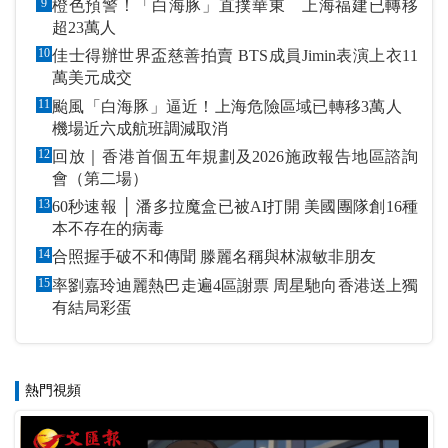
9
橙色預警！「白海豚」直撲華東 上海福建已轉移
超23萬人
10
佳士得辦世界盃慈善拍賣 BTS成員Jimin表演上衣11
萬美元成交
11
颱風「白海豚」逼近！上海危險區域已轉移3萬人
機場近六成航班調減取消
12
回放｜香港首個五年規劃及2026施政報告地區諮詢
會（第二場）
13
60秒速報 │ 潘多拉魔盒已被AI打開 美國團隊創16種
本不存在的病毒
14
合照握手破不和傳聞 滕麗名稱與林淑敏非朋友
15
率劉嘉玲迪麗熱巴走遍4區謝票 周星馳向香港送上獨
有結局彩蛋
熱門視頻