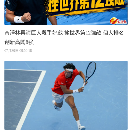
黃澤林再演巨人殺手好戲 挫世界第12強敵 個人排名
創新高闖8強
07月30日 09:56:18