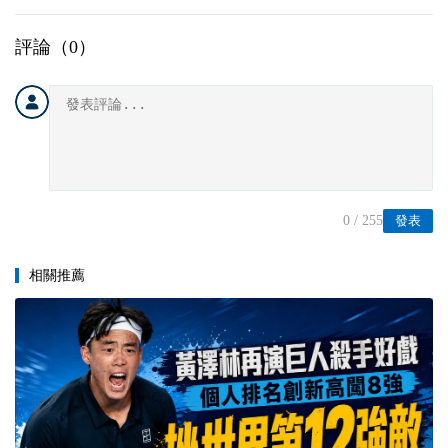
評論（
0
）
0
/ 255
發表
相關推薦