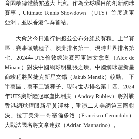
育園啟德體藝館盛大上演。作為全球矚目的創新網球
賽事，Ultimate Tennis Showdown （UTS）首度進軍
亞洲，並以香港作為首站。
大會於今日進行抽籤並公布分組及賽程。上半賽
區，賽事頭號種子、澳洲排名第一、現時世界排名第
七、2024年UTS倫敦總決賽冠軍迪文拿奧（Alex de
Minaur）對決中國網球明星張之臻。中國網球超新星
商竣程將與捷克新星文錫（Jakub Mensik）較勁。 下
半賽區，賽事二號種子、現時世界排名第十四、2024
年UTS奧斯陸冠軍盧比利夫（Andrey Rublev）將對戰
香港網球耀眼新星黃澤林，重演二人美網第三圈對
決。拉丁美洲一哥塞倫多洛（Francisco Cerundolo）
大戰法國名將文拿連奴（Adrian Mannarino）。