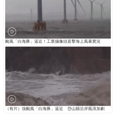
颱風「白海豚」逼近！工業攝像頭直擊海上風暴實況
（有片）強颱風「白海豚」逼近 岱山縣沿岸風浪加劇