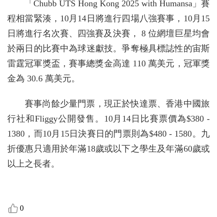
「Chubb UTS Hong Kong 2025 with Humansa」賽
程相當緊湊，10月14日將進行四場八強賽事，10月15
日將進行名次賽、四強賽及決賽， 8 位網壇巨星均會
於兩日的比賽中為球迷獻技。爭奪極具標誌性的宙斯
雷霆冠軍獎盃，賽事總獎金高達 110 萬美元，冠軍獎
金為 30.6 萬美元。
賽事尚餘少量門票，現正於快達票、香港中國旅
行社和Fliggy公開發售。10月14日比賽票價為$380 -
1380，而10月15日決賽日的門票則為$480 - 1580。九
折優惠只適用於年滿18歲或以下之學生及年滿60歲或
以上之長者。
0