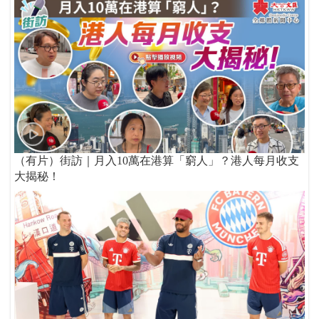
（有片）街訪｜月入10萬在港算「窮人」？港人每月收支
大揭秘！