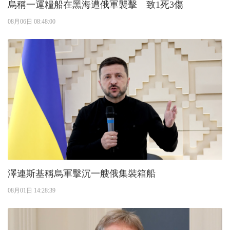
烏稱一運糧船在黑海遭俄軍襲擊 致1死3傷
08月06日 08:48:00
澤連斯基稱烏軍擊沉一艘俄集裝箱船
08月01日 14:28:39