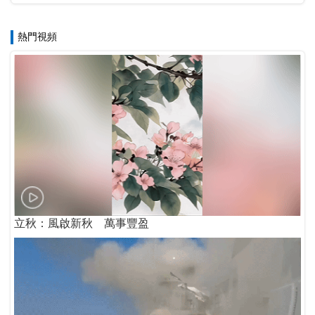
熱門視頻
立秋：風啟新秋 萬事豐盈