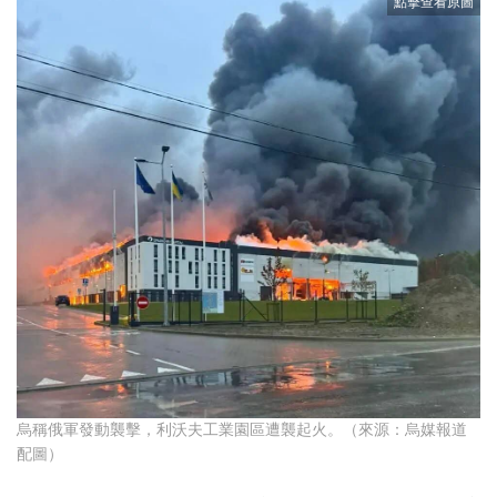
烏稱俄軍發動襲擊，利沃夫工業園區遭襲起火。（來源：烏媒報道
配圖）