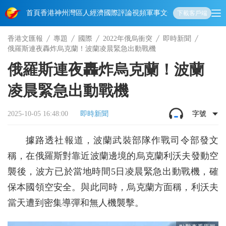
首頁
香港
神州
灣區人
經濟
國際
評論
視頻
軍事
文化
娛樂
生活
教育
體
下載客戶端
香港文匯報
專題
國際
2022年俄烏衝突
即時新聞
俄羅斯連夜轟炸烏克蘭！波蘭凌晨緊急出動戰機
俄羅斯連夜轟炸烏克蘭！波蘭
凌晨緊急出動戰機
2025-10-05 16:48:00
即時新聞
字號
據路透社報道，波蘭武裝部隊作戰司令部發文
稱，在俄羅斯對靠近波蘭邊境的烏克蘭利沃夫發動空
襲後，波方已於當地時間5日凌晨緊急出動戰機，確
保本國領空安全。與此同時，烏克蘭方面稱，利沃夫
當天遭到密集導彈和無人機襲擊。