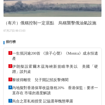
（有片）俄稱控制一定居點 烏稱襲擊俄油氣設施
07月27日 00:15:03
排行榜
1
一生填詞逾200首 《浪子心聲》《Monica》成永恒遺
產
2
伊朗擬設霍爾木茲海峽新規瞄準美以 美國「硬
蹭」談判桌
3
黎彼得離世 兒子開記招反擊傳聞
4
內地擬對香港保單收益徵稅20% 香港保監：要求一
直存在 市場勿過度解讀
5
烏合之眾私相授受 記協選舉醜態畢露