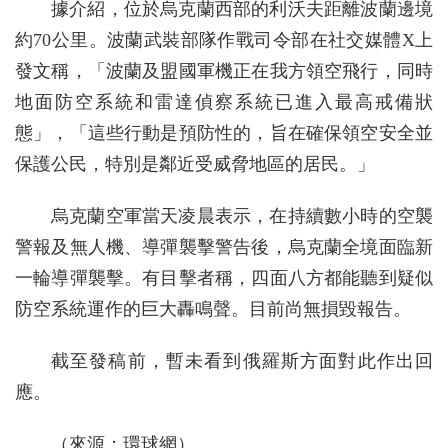
據介紹，位於烏克蘭西部的利沃夫距離波蘭邊境
約70公里。波蘭武裝部隊作戰司令部在社交媒體X上
發文稱，「波蘭及盟國軍機正在我方領空飛行，同時
地面防空系統和雷達偵察系統已進入最高戒備狀
態」，「這些行動是預防性的，旨在確保領空安全並
保護公民，特別是鄰近受威脅地區的居民。」
烏克蘭空軍當天凌晨表示，在持續數小時的空襲
警報及無人機、導彈襲擊警告後，烏克蘭全境面臨新
一輪導彈襲擊。有目擊者稱，四面八方都能聽到疑似
防空系統運作的巨大轟鳴聲。目前尚無損毀報告。
截至發稿前，暫未看到俄羅斯方面對此作出回
應。
（來源：環球網）