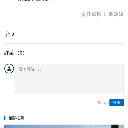
責任編輯：
孫嬌嬌
0
評論（
0
）
0
/ 255
發表
相關推薦