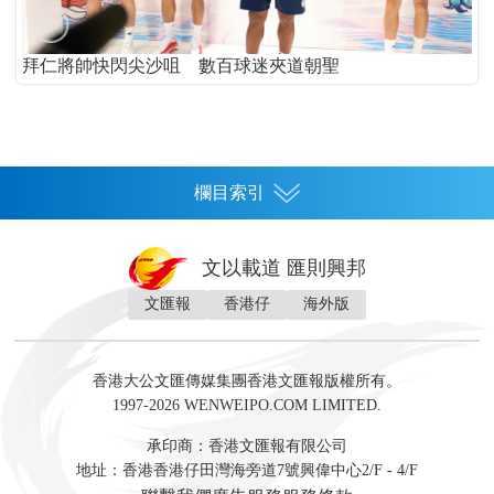
拜仁將帥快閃尖沙咀 數百球迷夾道朝聖
欄目索引
首頁
文以載道 匯則興邦
香港
文匯報
香港仔
海外版
神州
灣區生活
灣區企業
灣區文化
灣區旅遊
灣區人
灣區人才
灣區政策
灣區服務易
經濟
財經
地產
投資
財評
數字經濟
經湋論
香港大公文匯傳媒集團香港文匯報版權所有。
國際
1997-2026 WENWEIPO.COM LIMITED.
評論
社評
評論
快評
來論
視頻
新聞
訪談
直播
經湋論
承印商：香港文匯報有限公司
軍事
地址：香港香港仔田灣海旁道7號興偉中心2/F - 4/F
文化
文博
藝術
文學