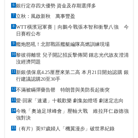
6
銀行定存四大優勢 資金及存期選擇多
7
立秋：風啟新秋 萬事豐盈
8
WTT橫濱冠軍賽｜向鵬今戰張本智和衝擊八強 今
日賽程公布
9
艦炮怒吼！北部戰區艦艇編隊高燃訓練現場
10
黎彼得離世 兒子開記招反擊傳聞 鍾志光代故友澄清
沒經濟問題
11
新銀債保底4.25厘歷來第二高 本月21日開始認購 銀
行建議認購20至30手
12
不滿被瞞彈藥告罄 特朗普與美防長起衝突
13
愛·回家「速遞」十載歡樂 劇集如燈塔 劇迷定志向
14
今晚「奧迪足球峰會」壓軸大戰 維拉拜仁啟德強
強對決
15
（有片）英97歲婦人「機翼漫步」破世界紀錄