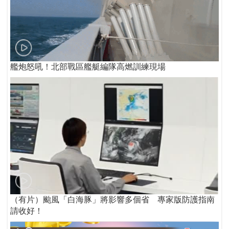
艦炮怒吼！北部戰區艦艇編隊高燃訓練現場
（有片）颱風「白海豚」將影響多個省 專家版防護指南
請收好！