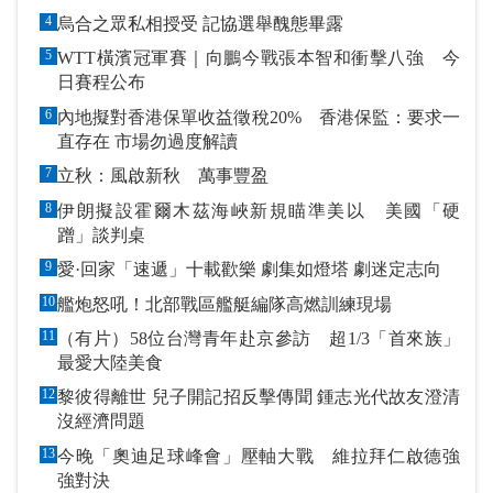
4
烏合之眾私相授受 記協選舉醜態畢露
5
WTT橫濱冠軍賽｜向鵬今戰張本智和衝擊八強 今
日賽程公布
6
內地擬對香港保單收益徵稅20% 香港保監：要求一
直存在 市場勿過度解讀
7
立秋：風啟新秋 萬事豐盈
8
伊朗擬設霍爾木茲海峽新規瞄準美以 美國「硬
蹭」談判桌
9
愛·回家「速遞」十載歡樂 劇集如燈塔 劇迷定志向
10
艦炮怒吼！北部戰區艦艇編隊高燃訓練現場
11
（有片）58位台灣青年赴京參訪 超1/3「首來族」
最愛大陸美食
12
黎彼得離世 兒子開記招反擊傳聞 鍾志光代故友澄清
沒經濟問題
13
今晚「奧迪足球峰會」壓軸大戰 維拉拜仁啟德強
強對決