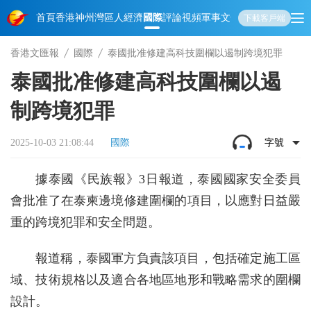
首頁
香港
神州
灣區人
經濟
國際
評論
視頻
軍事
文化
娛樂
生活
教育
體
下載客戶端
香港文匯報
國際
泰國批准修建高科技圍欄以遏制跨境犯罪
泰國批准修建高科技圍欄以遏
制跨境犯罪
2025-10-03 21:08:44
國際
字號
據泰國《民族報》3日報道，泰國國家安全委員
會批准了在泰柬邊境修建圍欄的項目，以應對日益嚴
重的跨境犯罪和安全問題。
報道稱，泰國軍方負責該項目，包括確定施工區
域、技術規格以及適合各地區地形和戰略需求的圍欄
設計。