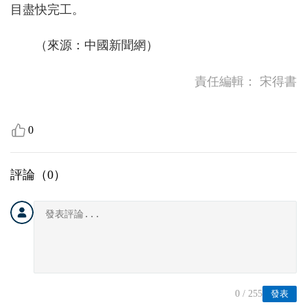
目盡快完工。
（來源：中國新聞網）
責任編輯：
宋得書
0
評論（
0
）
0
/ 255
發表