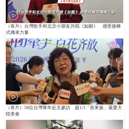
（有片）台灣歌手和北京小朋友共唱《如願》 感受接棒
式傳承力量
（有片）58位台灣青年赴京參訪 超1/3「首來族」最愛大
陸美食