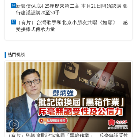
14
新銀債保底4.25厘歷來第二高 本月21日開始認購 銀
行建議認購20至30手
15
（有片）台灣歌手和北京小朋友共唱《如願》 感
受接棒式傳承力量
熱門視頻
（有片）鄧炳強批記協換屆「黑箱作業」 斥毫無認受性