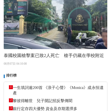
泰國校園槍擊案已致2人死亡 槍手仍藏在學校附近
08月07日 04:10:08
排行榜
1
一生填詞逾200首 《浪子心聲》《Monica》成永恒遺
產
2
黎彼得離世 兒子開記招反擊傳聞
3
銀行定存四大優勢 資金及存期選擇多