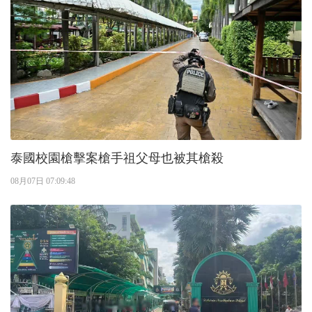
泰國校園槍擊案槍手祖父母也被其槍殺
08月07日 07:09:48