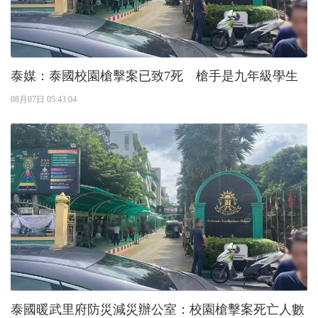
泰媒：泰國校園槍擊案已致7死 槍手是九年級學生
08月07日 05:43:04
泰國暖武里府防災減災辦公室：校園槍擊案死亡人數