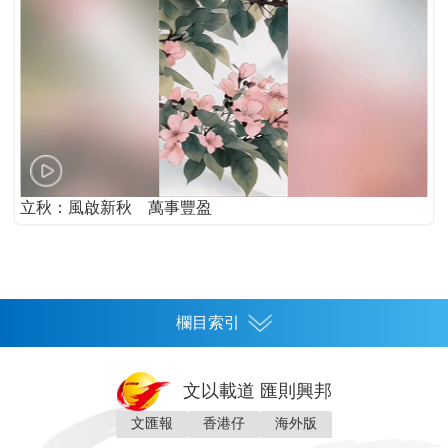
立秋：風啟新秋 萬事豐盈
欄目索引
首頁
文以載道 匯則興邦
香港
文匯報
香港仔
海外版
神州
灣區生活
灣區企業
灣區文化
灣區旅遊