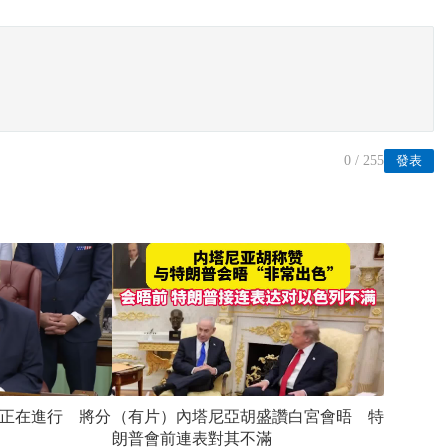
0
/ 255
發表
正在進行 將分
（有片）內塔尼亞胡盛讚白宮會晤 特
朗普會前連表對其不滿