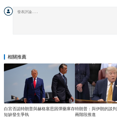
相關推薦
白宮否認特朗普與赫格塞思因彈藥庫存
特朗普：與伊朗的談判
短缺發生爭執
兩階段推進