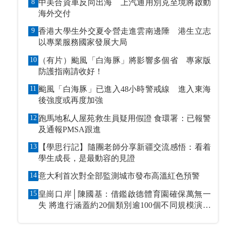
8
中美合資車反向出海 上汽通用別克至境將啟動
海外交付
9
香港大學生外交夏令營走進雲南邊陲 港生立志
以專業服務國家發展大局
10
（有片）颱風「白海豚」將影響多個省 專家版
防護指南請收好！
11
颱風「白海豚」已進入48小時警戒線 進入東海
後強度或再度加強
12
跑馬地私人屋苑救生員疑用假證 食環署：已報警
及通報PMSA跟進
13
【學思行記】隨團老師分享新疆交流感悟：看着
學生成長，是最動容的見證
14
意大利首次對全部監測城市發布高溫紅色預警
15
皇崗口岸│陳國基：借鑑啟德體育園確保萬無一
失 將進行涵蓋約20個類別逾100個不同規模演練
和測試