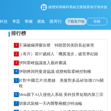
媒體矩陣
爆料專線
文匯報
香港仔
海外版
科技
專題
專欄
圖集
匯周刊
下載客戶端
登錄
排行榜
1
不滿被瞞彈藥告罄 特朗普與美防長起衝突
2
（有片）英97歲婦人「機翼漫步」破世界紀錄
3
伊阿霍峽協議進入最終審議
4
伊朗將與阿曼達協議 或變相取霍峽控制權
5
針對中國芯片供應鏈 美擬對多晶矽加徵15%關
稅
6
Meta旗下AI入侵他人系統 美科技界短期內第三宗
7
胡塞武裝稱一天內襲擊兩艘沙特油輪