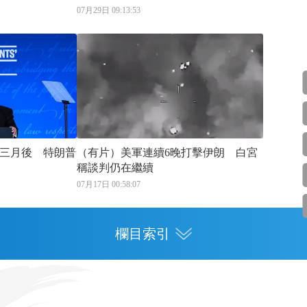
07月29日 09:13:53
三月後 特朗普
（有片）美軍連續6晚打擊伊朗 白宮
稱談判仍在繼續
07月17日 00:58:07
欄目索引
專欄