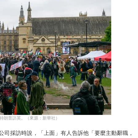
統特朗普訪英。（來源：新華社）
播公司採訪時說，「上面」有人告訴他「要麼主動辭職，