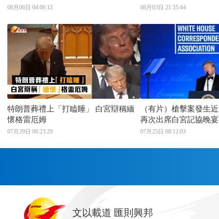
08月06日 04:06:12
08月03日 21:55:44
特朗普葬禮上「打瞌睡」 白宮辯稱緬
（有片）槍擊案發生近
懷格雷厄姆
再次出席白宮記協晚宴
07月29日 06:23:29
07月25日 08:12:03
首頁
文以載道 匯則興邦
香港