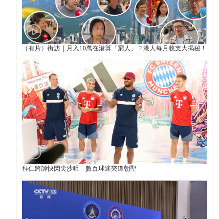
（有片）街訪｜月入10萬在港算「窮人」？港人每月收支大揭秘！
拜仁將帥快閃尖沙咀 數百球迷夾道朝聖