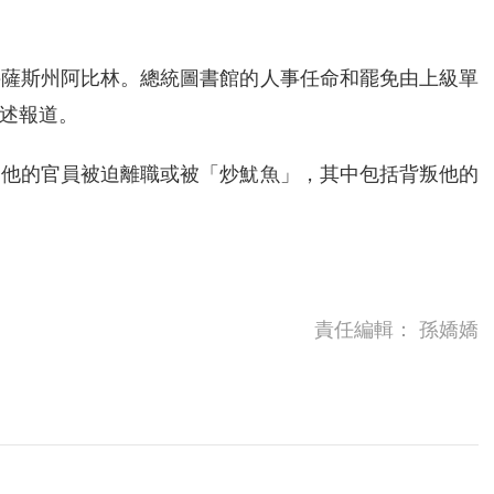
堪薩斯州阿比林。總統圖書館的人事任命和罷免由上級單
述報道。
過他的官員被迫離職或被「炒魷魚」，其中包括背叛他的
責任編輯：
孫嬌嬌