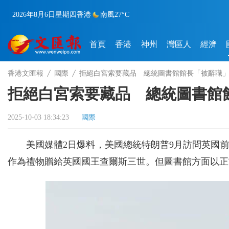
2026年8月6日
星期四
香港
南風
27°C
首頁
香港
神州
灣區人
經濟
香港文匯報
國際
拒絕白宮索要藏品 總統圖書館館長「被辭職
拒絕白宮索要藏品 總統圖書館
2025-10-03 18:34:23
國際
美國媒體2日爆料，美國總統特朗普9月訪問英國
作為禮物贈給英國國王查爾斯三世。但圖書館方面以正