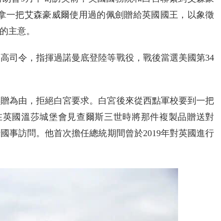
中拿一把艾森豪威爾使用過的佩劍贈給英國國王，以象徵
的主意。
高司令，指揮過諾曼底登陸等戰役，戰後當選美國第34
轉贈為由，拒絕白宮要求。白宮後來從西點軍校要到一把
普在英國溫莎城堡會見查爾斯三世時將那件複製品贈送對
國事訪問。他首次擔任總統期間曾於2019年對英國進行