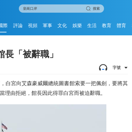
搜索
國際
評論
視頻
軍事
文化
娛樂
生活
教育
體育
」
館長「被辭職」
字號
前，白宮向艾森豪威爾總統圖書館索要一把佩劍，要將其
當理由拒絕，館長因此得罪白宮而被迫辭職。