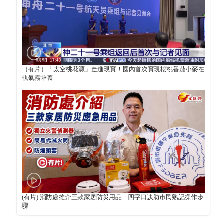
（有片）「太空桃花源」走進現實！國內首次實現櫻桃番茄小麥在
軌氣霧培養
(有片) 消防處推介三款家居防災用品 四字口訣助市民熟記操作步
驟