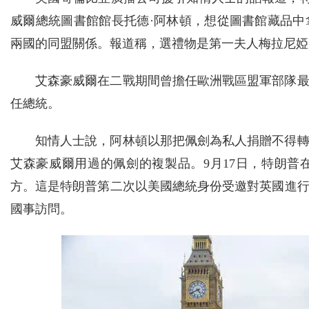
威爾總統圖書館館長托德·阿林頓，想從圖書館藏品
兩國的同盟關係。報道稱，選禮物是第一夫人梅拉尼婭
艾森豪威爾在二戰期間曾擔任歐洲戰區盟軍部隊最
任總統。
知情人士說，阿林頓以那把佩劍為私人捐贈不得
艾森豪威爾用過的佩劍的複製品。9月17日，特朗
方。這是特朗普第二次以美國總統身份受邀對英國進行
國事訪問。