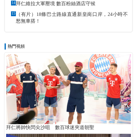
14
拜仁維拉大軍壓境 數百粉絲酒店守候
15
（有片）18條巴士路線直通新皇崗口岸，24小時不
愁無車搭！
熱門視頻
拜仁將帥快閃尖沙咀 數百球迷夾道朝聖