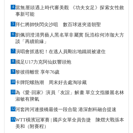
4
當無厘頭遇上時代審美觀 《功夫女足》探索女性敘
事新可能
5
拜仁將帥快閃尖沙咀 數百球迷夾道朝聖
6
劉佩玥澄清男藝人黑名單非屬實 阮浩棕何沛珈大方
談「再續前緣」
7
演唱會抓逃犯！在逃人員剛出地鐵就被逮住
8
國足U17力克阿仙奴響頭炮
9
黎彼得離世 享年76歲
10
卡牌陀螺熱潮 周末好去處淘珍藏
11
為《愛·回家》演員「友誼」解畫 單立文指滕麗名林
淑敏有脾氣
12
河套跨河連接橋最後一段合龍 港深創科融合提速
13
WTT橫濱冠軍賽 | 國乒女單全員告捷 陳熠大戰張本
美和（附賽程）