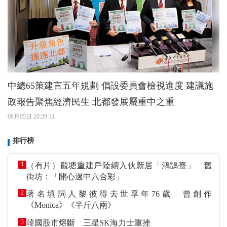
中總65策建言五年規劃 倡設委員會檢視進度 建議施
政報告聚焦經濟民生 北都發展屬重中之重
08月05日 20:29:31
排行榜
1
（有片）觀塘重建戶陸續入伙新居「鴻鵠臺」 舊
街坊：「開心過中六合彩」
2
著名填詞人黎彼得去世享年76歲 曾創作
《Monica》《半斤八兩》
3
韓國股市熔斷 三星SK海力士重挫