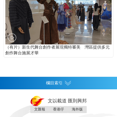
（有片）新生代舞台創作者展現獨特審美 灣區提供多元
創作舞台施展才華
欄目索引
首頁
文以載道 匯則興邦
香港
文匯報
香港仔
海外版
神州
灣區生活
灣區企業
灣區文化
灣區旅遊