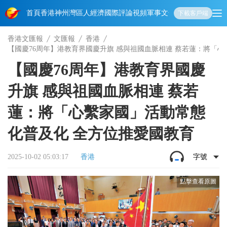
首頁
香港
神州
灣區人
經濟
國際
評論
視頻
軍事
文化
娛樂
生活
教育
體
下載客戶端
香港文匯報
文匯報
香港
【國慶76周年】港教育界國慶升旗 感與祖國血脈相連 蔡若蓮：將「
【國慶76周年】港教育界國慶
升旗 感與祖國血脈相連 蔡若
蓮：將「心繫家國」活動常態
化普及化 全方位推愛國教育
2025-10-02 05:03:17
香港
字號