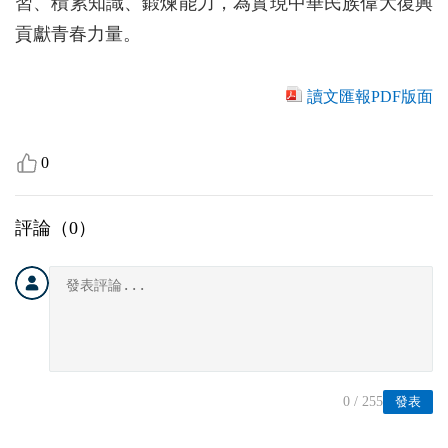
習、積累知識、鍛煉能力，為實現中華民族偉大復興
貢獻青春力量。
讀文匯報PDF版面
0
評論（
0
）
0
/ 255
發表