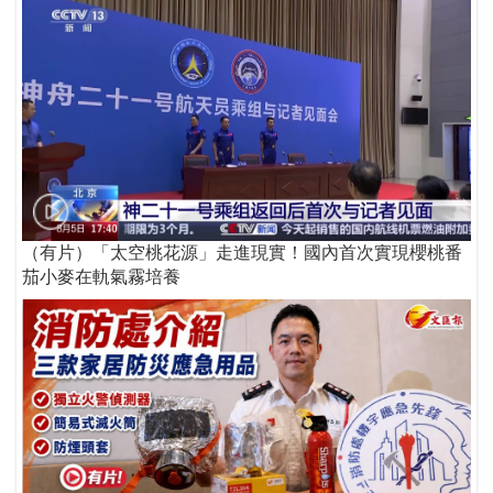
（有片）「太空桃花源」走進現實！國內首次實現櫻桃番
茄小麥在軌氣霧培養