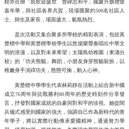
校亦合辦「凱歌迎盛世 豐碑志和平」國慶升旗禮暨
嘉年華，與社區各界共賀，現場匯聚約500名社區人
士、師生及家長，場面盛大，氣氛熱烈。
是次活動又集合聚多所學校的精彩表演，包括黃
楚標中學和黃楚標學校學生以悠揚樂聲奏唱出中華文
明的浪漫，以及對未來希望；太陽島幼稚園（東涌分
校）的「功夫熊貓」舞蹈，小朋友身穿熊貓裝扮，以
稚嫩身手演繹功夫，憨態可掬，動人心神。
黃楚標中學學生代表林莉靜在活動上結合新中國
成立76周年與抗戰勝利80周年的歷史時刻作分享發
言，抒發對國家成就的自豪與對和平的珍視。她從閱
兵儀式感受到國家的強大，強調自己作為新時代的青
年學子，將以實際行動傳承愛國精神，通過努力學