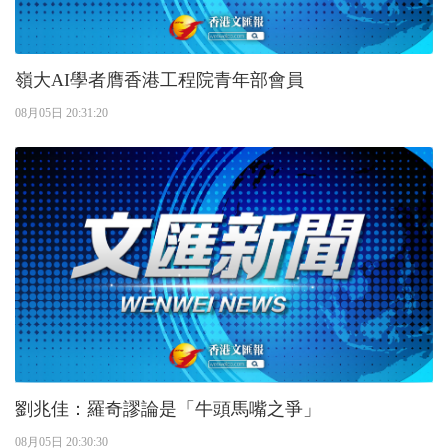
嶺大AI學者膺香港工程院青年部會員
08月05日 20:31:20
劉兆佳：羅奇謬論是「牛頭馬嘴之爭」
08月05日 20:30:30