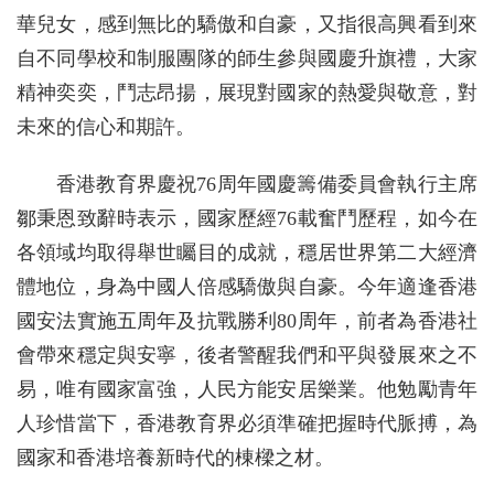
華兒女，感到無比的驕傲和自豪，又指很高興看到來
自不同學校和制服團隊的師生參與國慶升旗禮，大家
精神奕奕，鬥志昂揚，展現對國家的熱愛與敬意，對
未來的信心和期許。
香港教育界慶祝76周年國慶籌備委員會執行主席
鄒秉恩致辭時表示，國家歷經76載奮鬥歷程，如今在
各領域均取得舉世矚目的成就，穩居世界第二大經濟
體地位，身為中國人倍感驕傲與自豪。今年適逢香港
國安法實施五周年及抗戰勝利80周年，前者為香港社
會帶來穩定與安寧，後者警醒我們和平與發展來之不
易，唯有國家富強，人民方能安居樂業。他勉勵青年
人珍惜當下，香港教育界必須準確把握時代脈搏，為
國家和香港培養新時代的棟樑之材。