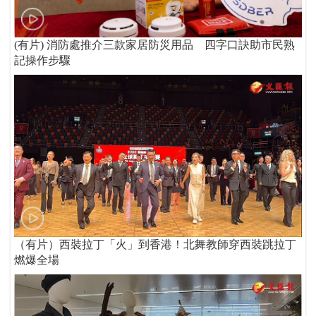
(有片) 消防處推介三款家居防災用品 四字口訣助市民熟
記操作步驟
（有片）西裝拉丁「火」到香港！北舞教師穿西裝跳拉丁
燃爆全場