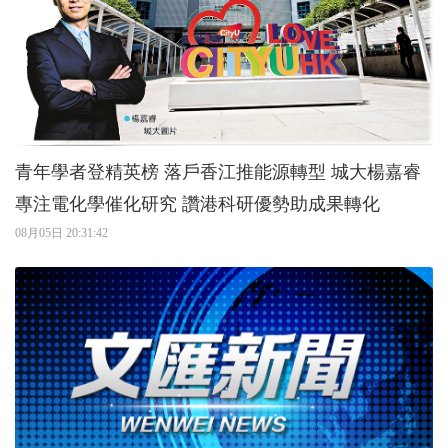
青年學者登精英榜 落戶香江推能源轉型 城大楊嘉睿
專注電化學催化研究 讚港科研優勢助成果轉化
08月05日 20:31:42