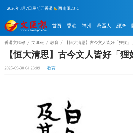
2026年8月7日
星期五
香港
西南風
28°C
首頁
香港
神州
灣區人
經濟
香港文匯報
文匯報
教育
【恒大清思】古今文人皆好「狸奴」
【恒大清思】古今文人皆好「狸
2025-09-30 04:23:09
教育