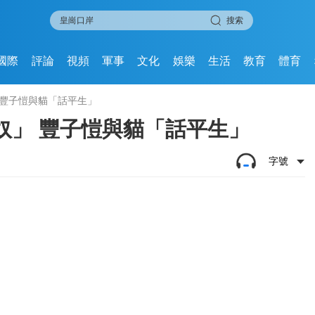
搜索
國際
評論
視頻
軍事
文化
娛樂
生活
教育
體育
 豐子愷與貓「話平生」
奴」 豐子愷與貓「話平生」
字號