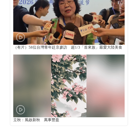
（有片）58位台灣青年赴京參訪 超1/3「首來族」最愛大陸美食
立秋：風啟新秋 萬事豐盈