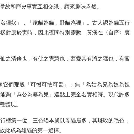
掌故和歷史事實互相交織，讀來趣味盎然。
故名狸奴」，「家貓為貓，野貓為狸」。古人認為貓五行
一樣對應於寅時，因此夜間特別靈動。黃漢在〈自序〉裏
有仙之清修也，有佛之覺慧也；蓋愛其有將之猛也，有官
像它們那般「可憎可怯可畏」；無「為姑為兄為奴為妲
在能夠「為公為婆為兒」這點上完全名實相符。現代許多
種體現。
排行榜第一位。三色貓本就以母貓居多，其斑駁的毛色，
故此成為雄貓的第一選擇。