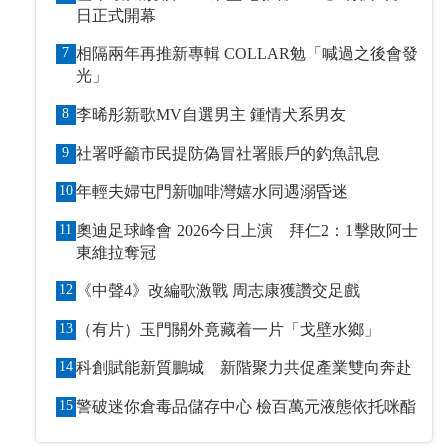
日正式開幕
7
相隔兩年再推新專輯 COLLAR勉「喊過之後會發
光」
8
李晞彤新歌MV自選男主 鍾情犬系男友
9
社署呼籲市民提防偽冒社署賬戶的釣魚訊息
10
年輕夫婦屯門新咖啡灣嬉水同遇溺昏迷
11
奧迪足球峰會 2026今日上演 拜仁2：1擊敗阿士
東維拉奪冠
12
《中聲4》改編歌激戰 周志康獲讚交足戲
13
（有片）玉門關外竟藏着一片「戈壁水鄉」
14
科創賦能新質鵬城 新階聚力共促產業雙向奔赴
15
警破迷你倉毒品儲存中心 檢百萬元液態依托咪酯