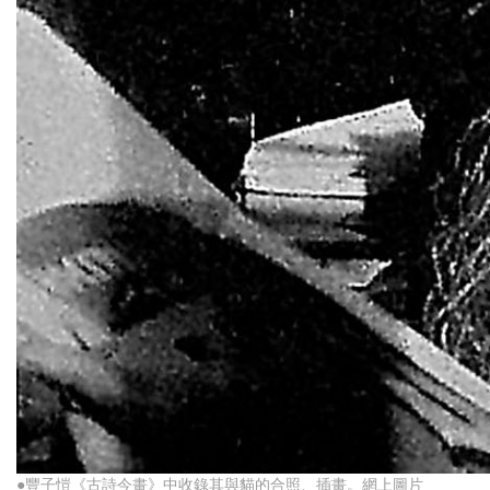
●豐子愷《古詩今畫》中收錄其與貓的合照、插畫。網上圖片