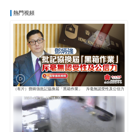
熱門視頻
（有片）鄧炳強批記協換屆「黑箱作業」 斥毫無認受性及公信力