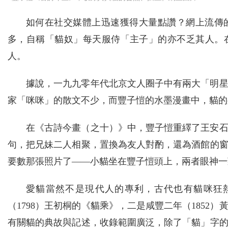
如何在社交媒體上迅速獲得大量點讚？網上流傳
多，自稱「貓奴」每天服侍「主子」的亦不乏其人。
人。
據說，一九九零年代北京文人圈子中有兩大「明
家「咪咪」的散文不少，而豐子愷的水墨漫畫中，貓的
在《古詩今畫（之十）》中，豐子愷重繹了王安
句，把兄妹二人相聚，置換為友人對酌，還為酒館的
要數那張照片了——小貓坐在豐子愷頭上，兩者眼神一
愛貓當然不是現代人的專利，古代也有貓咪狂
（1798）王初桐的《貓乘》，二是咸豐二年（185
有關貓的典故與記述，收錄範圍廣泛，除了「貓」字