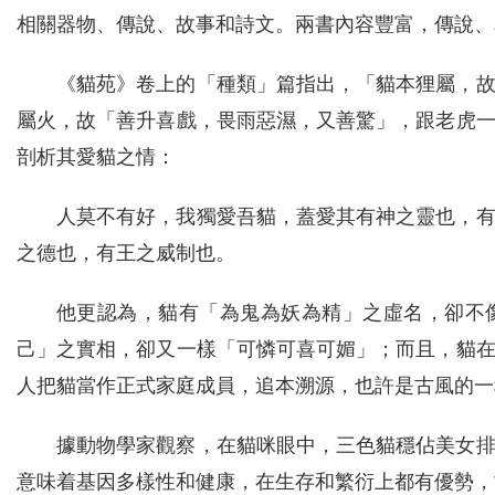
相關器物、傳說、故事和詩文。兩書內容豐富，傳說、
《貓苑》卷上的「種類」篇指出，「貓本狸屬，
屬火，故「善升喜戲，畏雨惡濕，又善驚」，跟老虎
剖析其愛貓之情：
人莫不有好，我獨愛吾貓，蓋愛其有神之靈也，
之德也，有王之威制也。
他更認為，貓有「為鬼為妖為精」之虛名，卻不
己」之實相，卻又一樣「可憐可喜可媚」；而且，貓
人把貓當作正式家庭成員，追本溯源，也許是古風的一
據動物學家觀察，在貓咪眼中，三色貓穩佔美女
意味着基因多樣性和健康，在生存和繁衍上都有優勢，