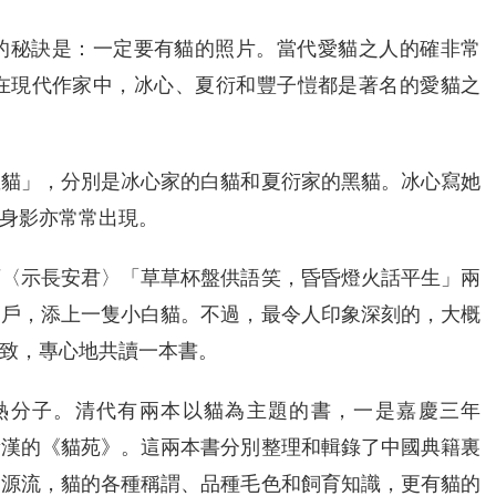
的秘訣是：一定要有貓的照片。當代愛貓之人的確非常
在現代作家中，冰心、夏衍和豐子愷都是著名的愛貓之
星貓」，分別是冰心家的白貓和夏衍家的黑貓。冰心寫她
身影亦常常出現。
石〈示長安君〉「草草杯盤供語笑，昏昏燈火話平生」兩
窗戶，添上一隻小白貓。不過，最令人印象深刻的，大概
致，專心地共讀一本書。
熱分子。清代有兩本以貓為主題的書，一是嘉慶三年
2）黃漢的《貓苑》。這兩本書分別整理和輯錄了中國典籍裏
的源流，貓的各種稱謂、品種毛色和飼育知識，更有貓的