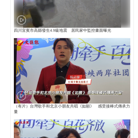
四川宜賓市高縣發生4.9級地震 居民家中監控畫面曝光
（有片）台灣歌手和北京小朋友共唱《如願》 感受接棒式傳承力
量