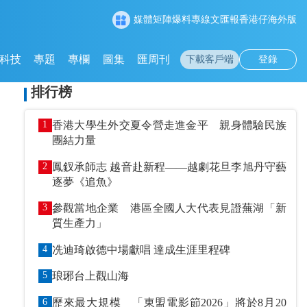
媒體矩陣
爆料專線
文匯報
香港仔
海外版
科技
專題
專欄
圖集
匯周刊
下載客戶端
登錄
排行榜
1
香港大學生外交夏令營走進金平 親身體驗民族
團結力量
2
鳳釵承師志 越音赴新程——越劇花旦李旭丹守藝
逐夢《追魚》
3
參觀當地企業 港區全國人大代表見證蕪湖「新
質生產力」
4
冼迪琦啟德中場獻唱 達成生涯里程碑
5
琅琊台上觀山海
6
歷來最大規模 「東盟電影節2026」將於8月20