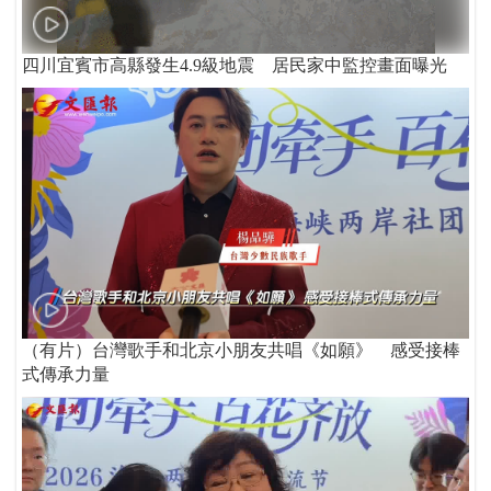
四川宜賓市高縣發生4.9級地震 居民家中監控畫面曝光
（有片）台灣歌手和北京小朋友共唱《如願》 感受接棒
式傳承力量