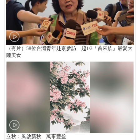
（有片）58位台灣青年赴京參訪 超1/3「首來族」最愛大
陸美食
立秋：風啟新秋 萬事豐盈