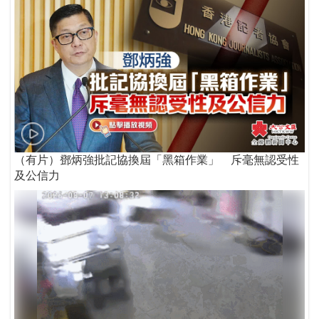
（有片）鄧炳強批記協換屆「黑箱作業」 斥毫無認受性
及公信力