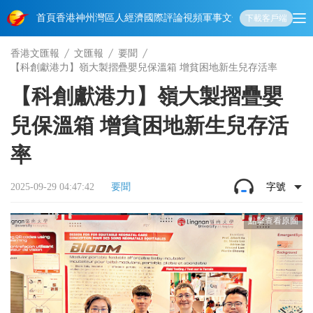
首頁
香港
神州
灣區人
經濟
國際
評論
視頻
軍事
文化
娛樂
生活
教育
體
下載客戶端
香港文匯報
文匯報
要聞
【科創獻港力】嶺大製摺疊嬰兒保溫箱 增貧困地新生兒存活率
【科創獻港力】嶺大製摺疊嬰
兒保溫箱 增貧困地新生兒存活
率
2025-09-29 04:47:42
要聞
字號