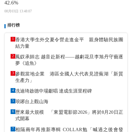
42.6%
08月03日 13:48:07
排行榜
1
香港大學生外交夏令營走進金平 親身體驗民族團
結力量
2
鳳釵承師志 越音赴新程——越劇花旦李旭丹守藝逐
夢《追魚》
3
參觀當地企業 港區全國人大代表見證蕪湖「新質
生產力」
4
冼迪琦啟德中場獻唱 達成生涯里程碑
5
琅琊台上觀山海
6
歷來最大規模 「東盟電影節2026」將於8月20日正
式開幕
7
相隔兩年再推新專輯 COLLAR勉「喊過之後會發