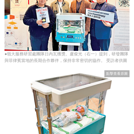
●嶺大服務研習處團隊日內瓦獲獎。盧俊光（右一）提到，研發團隊
與菲律賓當地的長期合作夥伴，保持非常密切的協作。 受訪者供圖