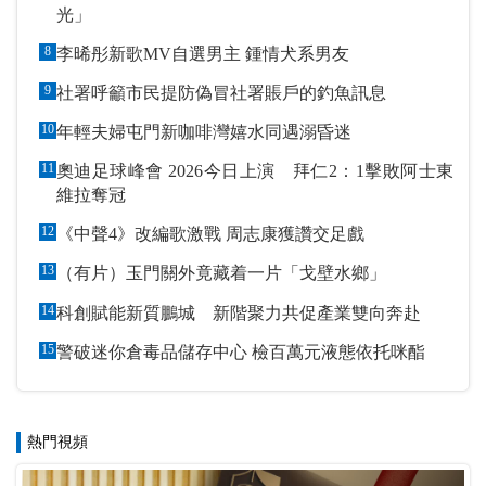
光」
8
李晞彤新歌MV自選男主 鍾情犬系男友
9
社署呼籲市民提防偽冒社署賬戶的釣魚訊息
10
年輕夫婦屯門新咖啡灣嬉水同遇溺昏迷
11
奧迪足球峰會 2026今日上演 拜仁2：1擊敗阿士東
維拉奪冠
12
《中聲4》改編歌激戰 周志康獲讚交足戲
13
（有片）玉門關外竟藏着一片「戈壁水鄉」
14
科創賦能新質鵬城 新階聚力共促產業雙向奔赴
15
警破迷你倉毒品儲存中心 檢百萬元液態依托咪酯
熱門視頻