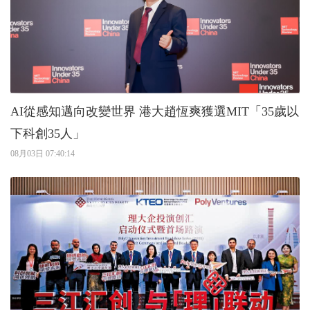
AI從感知邁向改變世界 港大趙恆爽獲選MIT「35歲以
下科創35人」
08月03日 07:40:14