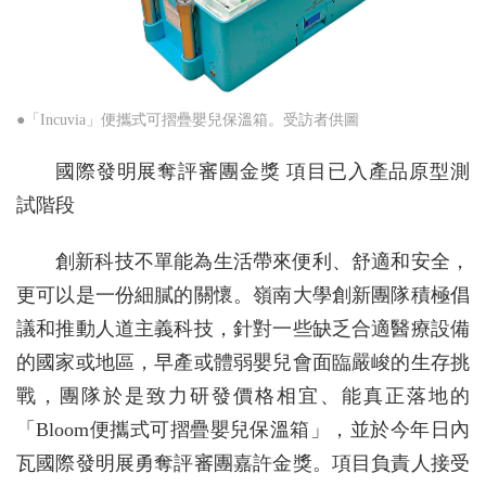
●「Incuvia」便攜式可摺疊嬰兒保溫箱。受訪者供圖
國際發明展奪評審團金獎 項目已入產品原型測
試階段
創新科技不單能為生活帶來便利、舒適和安全，
更可以是一份細膩的關懷。嶺南大學創新團隊積極倡
議和推動人道主義科技，針對一些缺乏合適醫療設備
的國家或地區，早產或體弱嬰兒會面臨嚴峻的生存挑
戰，團隊於是致力研發價格相宜、能真正落地的
「Bloom便攜式可摺疊嬰兒保溫箱」，並於今年日內
瓦國際發明展勇奪評審團嘉許金獎。項目負責人接受