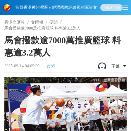
首頁
香港
神州
灣區人
經濟
國際
評論
視頻
軍事
文化
娛樂
生活
教育
體
下載客戶端
香港文匯報
文匯報
要聞
馬會撥款逾7000萬推廣籃球 料惠逾3.2萬人
馬會撥款逾7000萬推廣籃球 料
惠逾3.2萬人
2025-09-14 04:09:00
要聞
字號