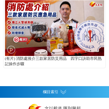
(有片) 消防處推介三款家居防災用品 四字口訣助市民熟
記操作步驟
欄目索引
首頁
文以載道 匯則興邦