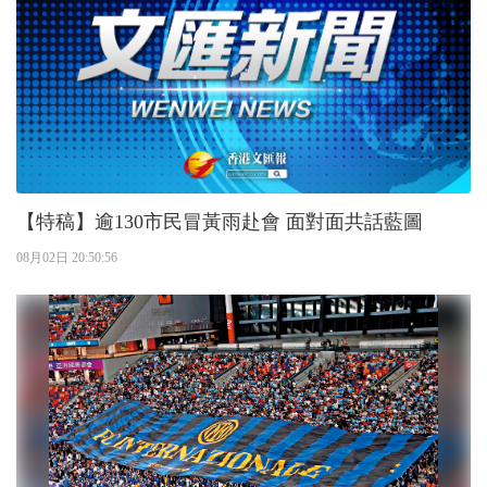
【特稿】逾130市民冒黃雨赴會 面對面共話藍圖
08月02日 20:50:56