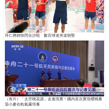
拜仁將帥快閃尖沙咀 數百球迷夾道朝聖
（有片）「太空桃花源」走進現實！國內首次實現櫻桃番
茄小麥在軌氣霧培養