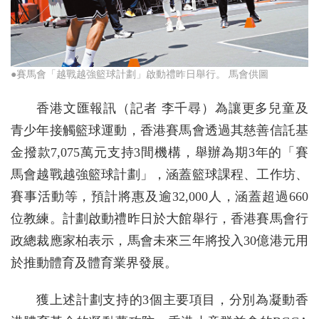
●賽馬會「越戰越強籃球計劃」啟動禮昨日舉行。 馬會供圖
香港文匯報訊（記者 李千尋）為讓更多兒童及
青少年接觸籃球運動，香港賽馬會透過其慈善信託基
金撥款7,075萬元支持3間機構，舉辦為期3年的「賽
馬會越戰越強籃球計劃」，涵蓋籃球課程、工作坊、
賽事活動等，預計將惠及逾32,000人，涵蓋超過660
位教練。計劃啟動禮昨日於大館舉行，香港賽馬會行
政總裁應家柏表示，馬會未來三年將投入30億港元用
於推動體育及體育業界發展。
獲上述計劃支持的3個主要項目，分別為凝動香