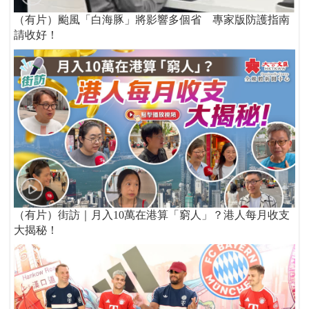
（有片）颱風「白海豚」將影響多個省 專家版防護指南
請收好！
（有片）街訪｜月入10萬在港算「窮人」？港人每月收支
大揭秘！