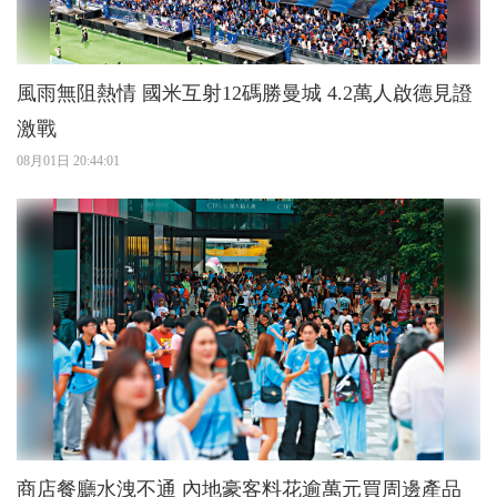
風雨無阻熱情 國米互射12碼勝曼城 4.2萬人啟德見證
激戰
08月01日 20:44:01
商店餐廳水洩不通 內地豪客料花逾萬元買周邊產品