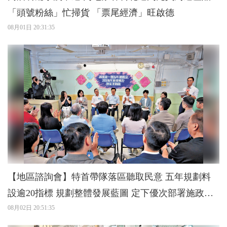
「頭號粉絲」忙掃貨 「票尾經濟」旺啟德
08月01日 20:31:35
【地區諮詢會】特首帶隊落區聽取民意 五年規劃料
設逾20指標 規劃整體發展藍圖 定下優次部署施政重
08月02日 20:51:35
點 讓市民更能受惠