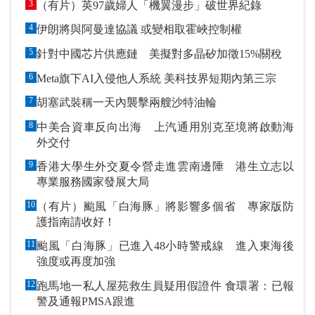
3
（有片）英97歲婦人「機翼漫步」破世界紀錄
4
伊朗將與阿曼達協議 或變相取霍峽控制權
5
針對中國芯片供應鏈 美擬對多晶矽加徵15%關稅
6
Meta旗下AI入侵他人系統 美科技界短期內第三宗
7
胡塞武裝稱一天內襲擊兩艘沙特油輪
8
中美合資車反向出海 上汽通用別克至境將啟動海
外交付
9
香港大學生外交夏令營走進雲南邊陲 港生立志以
專業服務國家發展大局
10
（有片）颱風「白海豚」將影響多個省 專家版防
護指南請收好！
11
颱風「白海豚」已進入48小時警戒線 進入東海後
強度或再度加強
12
跑馬地一私人屋苑救生員疑用假證件 食環署：已報
警及通報PMSA跟進