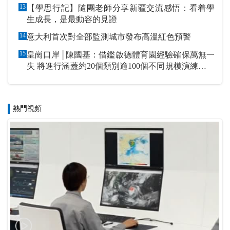
13
【學思行記】隨團老師分享新疆交流感悟：看着學
生成長，是最動容的見證
14
意大利首次對全部監測城市發布高溫紅色預警
15
皇崗口岸│陳國基：借鑑啟德體育園經驗確保萬無一
失 將進行涵蓋約20個類別逾100個不同規模演練和測
試
熱門視頻