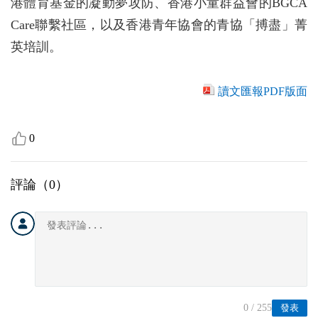
港體育基金的凝動夢攻防、香港小童群益會的BGCA
Care聯繫社區，以及香港青年協會的青協「搏盡」菁
英培訓。
讀文匯報PDF版面
0
評論（
0
）
0
/ 255
發表