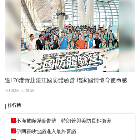
逾170港青赴湛江國防體驗營 增家國情懷育使命感
08月02日 20:28:50
排行榜
1
不滿被瞞彈藥告罄 特朗普與美防長起衝突
2
伊阿霍峽協議進入最終審議