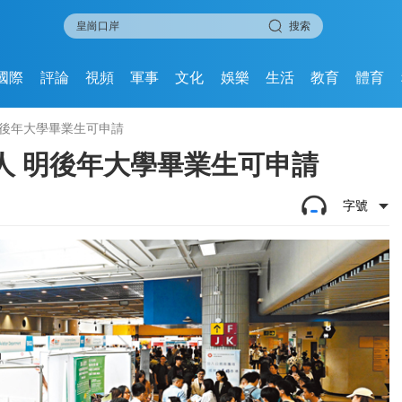
搜索
國際
評論
視頻
軍事
文化
娛樂
生活
教育
體育
明後年大學畢業生可申請
8人 明後年大學畢業生可申請
字號