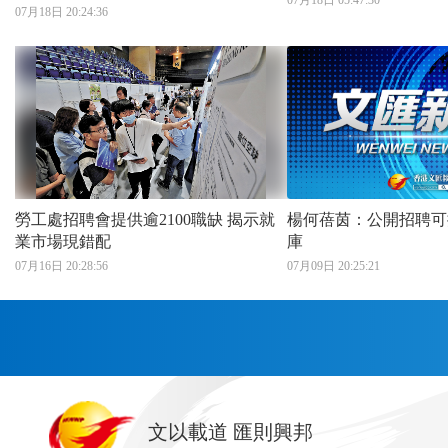
07月18日 05:47:30
練模擬法庭等
07月18日 20:24:36
勞工處招聘會提供逾2100職缺 揭示就
楊何蓓茵：公開招聘可
業市場現錯配
庫
07月16日 20:28:56
07月09日 20:25:21
首頁
文以載道 匯則興邦
香港