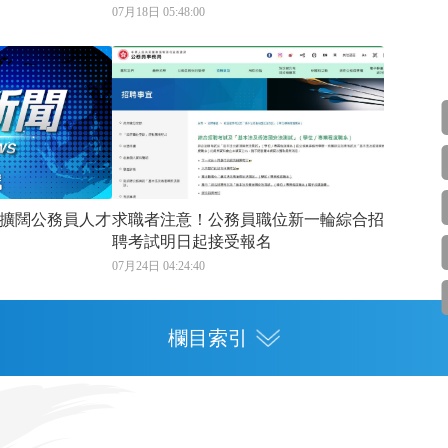
07月18日 05:48:00
擴闊公務員人才
求職者注意！公務員職位新一輪綜合招
聘考試明日起接受報名
07月24日 04:24:40
欄目索引
專欄