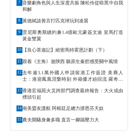
7
音樂劇角色與人生深度共振 陳松伶從暗黑中自我
和解
8
黃德斌談善言打匹克球玩到凌晨
9
雲尼斯奧斯續約兼1.4億歐元豪簽文迪 皇馬打造
黃金雙翼
10
【良心茶遊記】絕密馬特霍恩計劃（下）
11
跟着《主角》遊陝西 聽原生秦腔感受關中風情
12
去年逾3.1萬外國人申請留港工作簽證 美裔人
士：港迎鳳凰涅槃時刻 外籍優才紛回流 羅奇抹
黑論被打臉
13
香港宏福苑火災跨部門調查最終報告：大火或由
煙頭引起
14
南美盟友護航 阿根廷足總力撐恩芬天奴
15
農夫開騷身兼多職 直言一腳踢壓力大