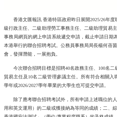
香港文匯報訊 香港特區政府昨日展開2025/26
級行政主任、二級助理勞工事務主任、二級助理貿易
事務局網頁的網上申請系統遞交申請，截止申請日期為1
本港舉行的聯合招聘考試。公務員事務局局長楊何蓓
會，發揮潛能，一展抱負。
今次聯合招聘目標是招聘40名政務主任、100名
貿易主任及10名二級管理參議主任。所有符合相關入職條
學年或2026/2027學年畢業的大學生也可提交申請。
除了應考聯合招聘考試外，所有申請上述職位的
用和英文運用）的二級或獲接納為等同的成績；二、
香港國安法測試」（學位/專業程度職系）的及格成績