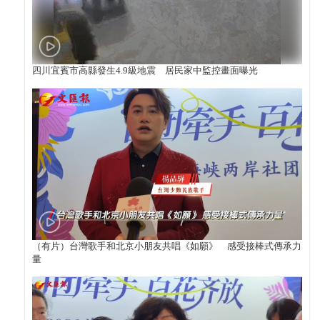
四川宜賓市高縣發生4.9級地震 居民家中監控畫面曝光
（有片）台灣歌手和北京小朋友共唱《如願》 感受接棒式傳承力
量