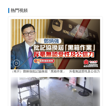
熱門視頻
（有片）鄧炳強批記協換屆「黑箱作業」 斥毫無認受性及公信力