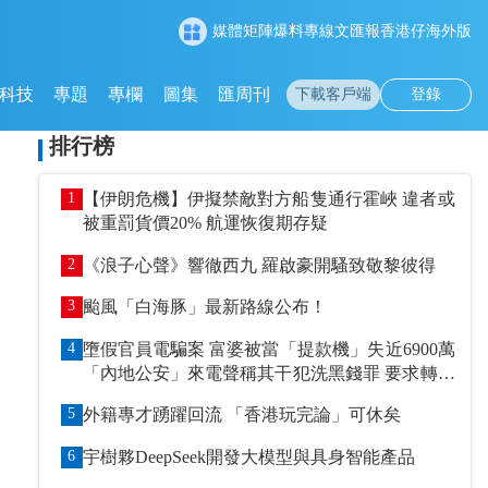
媒體矩陣
爆料專線
文匯報
香港仔
海外版
科技
專題
專欄
圖集
匯周刊
下載客戶端
登錄
排行榜
1
【伊朗危機】伊擬禁敵對方船隻通行霍峽 違者或
被重罰貨價20% 航運恢復期存疑
2
《浪子心聲》響徹西九 羅啟豪開騷致敬黎彼得
3
颱風「白海豚」最新路線公布！
4
墮假官員電騙案 富婆被當「提款機」失近6900萬
「內地公安」來電聲稱其干犯洗黑錢罪 要求轉賬
到指定戶口作「保證金」
5
外籍專才踴躍回流 「香港玩完論」可休矣
6
宇樹夥DeepSeek開發大模型與具身智能產品