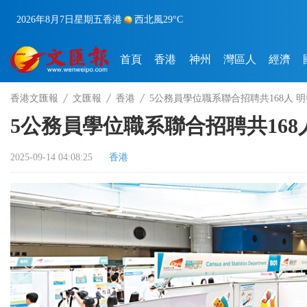
2026年8月7日
星期五
香港
西北風
29°C
首頁
香港
神州
灣區人
經濟
香港文匯報
文匯報
香港
5公務員學位職系聯合招聘共168人 
5公務員學位職系聯合招聘共16
2025-09-14 04:08:25
香港