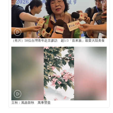
（有片）58位台灣青年赴京參訪 超1/3「首來族」最愛大陸美食
立秋：風啟新秋 萬事豐盈