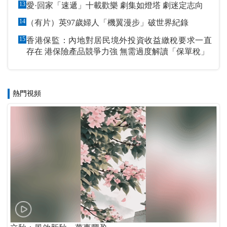
13
愛·回家「速遞」十載歡樂 劇集如燈塔 劇迷定志向
14
（有片）英97歲婦人「機翼漫步」破世界紀錄
15
香港保監：內地對居民境外投資收益繳稅要求一直
存在 港保險產品競爭力強 無需過度解讀「保單稅」
熱門視頻