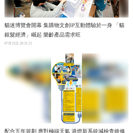
貓迷博覽會開幕 集購物文創IP互動體驗於一身 「貓
銀髮經濟」崛起 樂齡產品需求旺
07月31日 20:31:21
配合五年規劃 應對極端天氣 港燈新系統減檢查維修