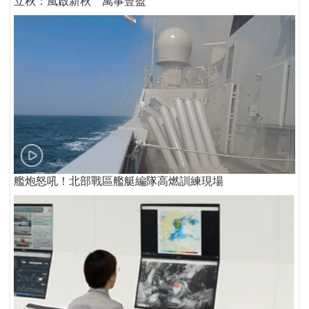
立秋：風啟新秋 萬事豐盈
艦炮怒吼！北部戰區艦艇編隊高燃訓練現場