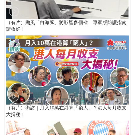
（有片）颱風「白海豚」將影響多個省 專家版防護指南
請收好！
（有片）街訪｜月入10萬在港算「窮人」？港人每月收支
大揭秘！