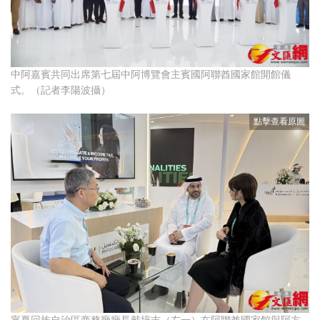
中阿嘉賓共同出席第七屆中阿博覽會主賓國阿聯酋國家館開館儀
式。（記者李陽波攝）