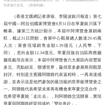
寧夏回族自治區商務廳廳長戴培吉（左一）在阿聯酋國家館與阿方
代表進行交流。（薛煥利攝）
（香港文匯網記者唐瑜、李陽波銀川報道）第七
屆中國—阿拉伯國家博覽會8月31日在寧夏銀川落下
帷幕。據第三方統計顯示，本屆中阿博覽會展銷兩
旺，截止31日閉館，會展中心觀展總人數達29.45萬
人次；展會現場銷售金額1.39億元（人民幣，下
同），意向金額12.34億元。寧夏回族自治區商務廳
廳長戴培吉表示，本屆中阿博覽會六大展區內容豐富
多元、亮點紛呈、聯通世界，贏得眾多參展商與觀眾
好評。特別是主賓國阿聯酋代表返程時，一再表達感
謝，並表示這是他們參加的最頂級的世界級博覽會之
一。阿聯酋代表希望未來再有機會來寧夏交流合作，
也希望寧夏能「走出去」，到阿聯酋交流辦展，實現
寧夏與阿聯酋經貿領域的「雙向奔赴」。