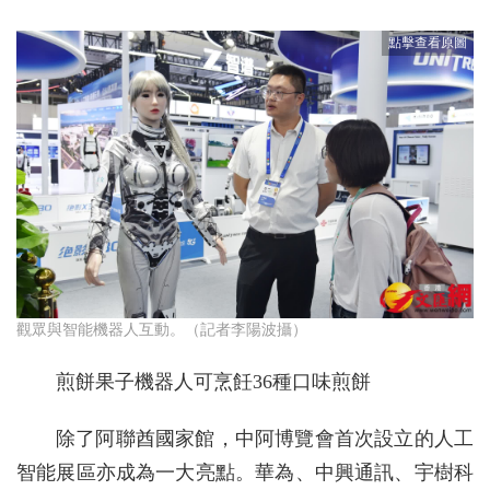
觀眾與智能機器人互動。（記者李陽波攝）
煎餅果子機器人可烹飪36種口味煎餅
除了阿聯酋國家館，中阿博覽會首次設立的人工
智能展區亦成為一大亮點。華為、中興通訊、宇樹科