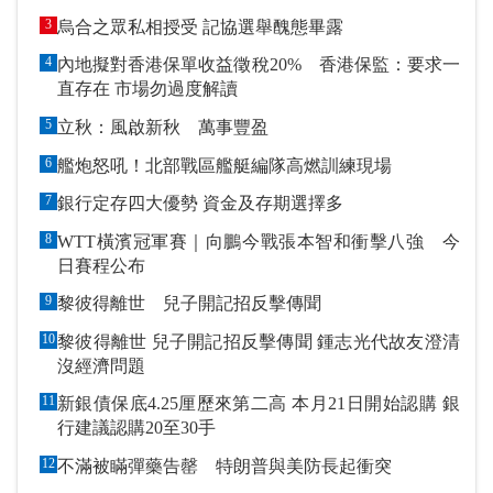
3
烏合之眾私相授受 記協選舉醜態畢露
4
內地擬對香港保單收益徵稅20% 香港保監：要求一
直存在 市場勿過度解讀
5
立秋：風啟新秋 萬事豐盈
6
艦炮怒吼！北部戰區艦艇編隊高燃訓練現場
7
銀行定存四大優勢 資金及存期選擇多
8
WTT橫濱冠軍賽｜向鵬今戰張本智和衝擊八強 今
日賽程公布
9
黎彼得離世 兒子開記招反擊傳聞
10
黎彼得離世 兒子開記招反擊傳聞 鍾志光代故友澄清
沒經濟問題
11
新銀債保底4.25厘歷來第二高 本月21日開始認購 銀
行建議認購20至30手
12
不滿被瞞彈藥告罄 特朗普與美防長起衝突