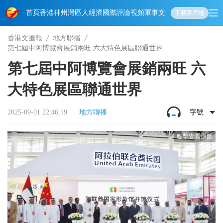
首頁
香港
神州
灣區人
經濟
國際
評論
視頻
軍事
文化
娛樂
生活
教育
體
下載客戶端
香港文匯報
地方聯播
第七屆中阿博覽會展銷兩旺 六大特色展區聯通世界
第七屆中阿博覽會展銷兩旺 六
大特色展區聯通世界
2025-09-01 22:46:19
地方聯播
字號