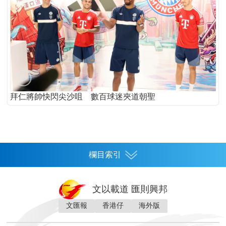
拜仁將帥快閃尖沙咀 數百球迷夾道朝聖
欄目索引
首頁
文以載道 匯則興邦
香港
文匯報
香港仔
海外版
神州
灣區生活
灣區企業
灣區文化
灣區旅遊
灣區人