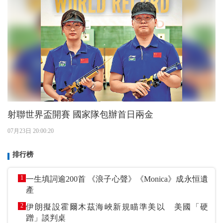
射聯世界盃開賽 國家隊包辦首日兩金
07月23日 20:00:20
排行榜
1
一生填詞逾200首 《浪子心聲》《Monica》成永恒遺
產
2
伊朗擬設霍爾木茲海峽新規瞄準美以 美國「硬
蹭」談判桌