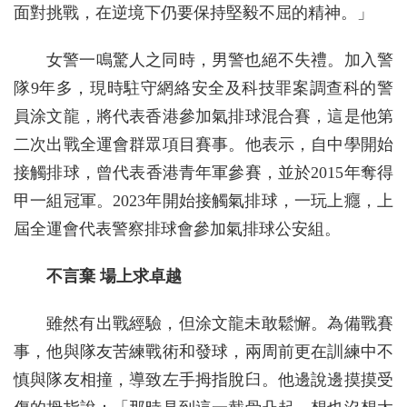
面對挑戰，在逆境下仍要保持堅毅不屈的精神。」
女警一鳴驚人之同時，男警也絕不失禮。加入警
隊9年多，現時駐守網絡安全及科技罪案調查科的警
員涂文龍，將代表香港參加氣排球混合賽，這是他第
二次出戰全運會群眾項目賽事。他表示，自中學開始
接觸排球，曾代表香港青年軍參賽，並於2015年奪得
甲一組冠軍。2023年開始接觸氣排球，一玩上癮，上
屆全運會代表警察排球會參加氣排球公安組。
不言棄 場上求卓越
雖然有出戰經驗，但涂文龍未敢鬆懈。為備戰賽
事，他與隊友苦練戰術和發球，兩周前更在訓練中不
慎與隊友相撞，導致左手拇指脫臼。他邊說邊摸摸受