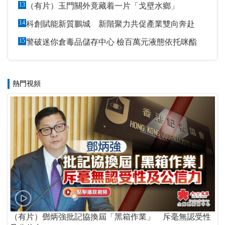
13
（有片）玉門關外竟藏着一片「戈壁水鄉」
14
科創賦能新質鵬城 新階聚力共促產業雙向奔赴
15
警破迷你倉毒品儲存中心 檢百萬元液態依托咪酯
熱門視頻
（有片）鄧炳強批記協換屆「黑箱作業」 斥毫無認受性