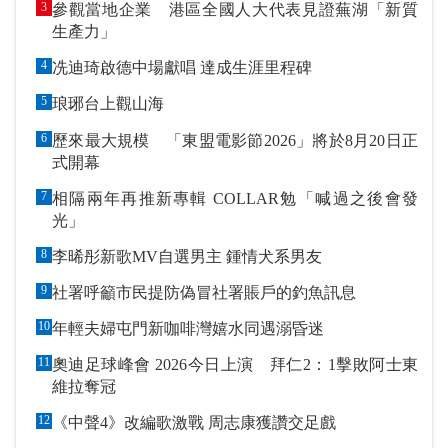
3
參觀當地企業 港區全國人大代表見證蕪湖「新質
生產力」
4
冼迪琦啟德中場獻唱 達成生涯里程碑
5
琅琊台上觀山海
6
歷來最大規模 「東盟電影節2026」將於8月20日正
式開幕
7
相隔兩年再推新專輯 COLLAR勉「喊過之後會發
光」
8
李晞彤新歌MV自選男主 鍾情犬系男友
9
社署呼籲市民提防偽冒社署賬戶的釣魚訊息
10
年輕夫婦屯門新咖啡灣嬉水同遇溺昏迷
11
奧迪足球峰會 2026今日上演 拜仁2：1擊敗阿士東
維拉奪冠
12
《中聲4》改編歌激戰 周志康獲讚交足戲