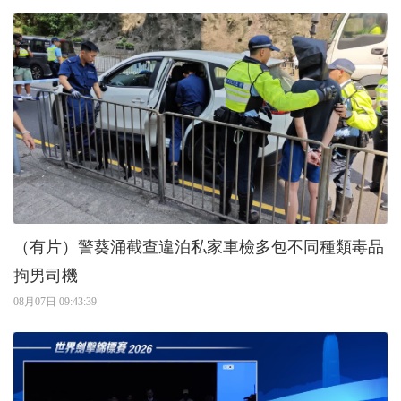
（有片）警葵涌截查違泊私家車檢多包不同種類毒品
拘男司機
08月07日 09:43:39