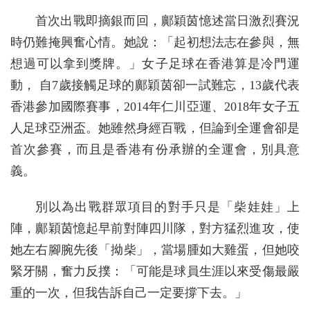
首次出戰即摘銀而回，鄺穎茵憶述當日激烈賽況
時仍難掩興奮心情。她說：「起初想法志在參與，無
想過可以拿到獎牌。」女子足球在香港算是冷門運
動， 自7歲接觸足球的鄺穎茵卻一試難忘，13歲代表
香港參加國際賽事，2014年仁川亞運、2018年女子五
人足球亞洲盃。她雖然身經百戰，但論到全運會卻是
首次參賽，而且是香港有份承辦的全運會，別具意
義。
別以為出戰群眾項目的對手只是「柴娃娃」上
陣，鄺穎茵憶起早前對陣四川隊，對方猛烈進攻，使
她左右腳腕先後「拗柴」，當場腫如大雞蛋，但她咬
緊牙關，奮力反撲：「可能是球員生涯以來受傷最嚴
重的一次，但我告訴自己一定要撐下去。」