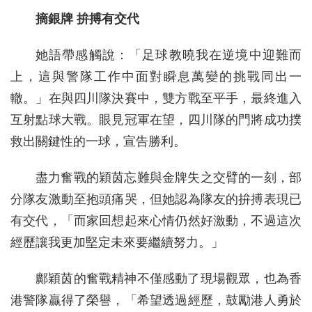
摘銀牌 拚搏有交代
她語帶感觸說：「足球教曉我在逆境中迎難而
上，這與警隊工作中面對瞬息萬變的挑戰同出一
轍。」在與四川隊決賽中，雙方戰至平手，最終進入
互射點球大戰。眼見冠軍在望，四川隊的門將成功撲
救出關鍵性的一球，宣告勝利。
盡力奮戰的穎茵忘難與金牌失之交臂的一刻，部
分隊友激動至抱頭痛哭，但她認為隊友的拚搏表現已
有交代，「而家回想起來心情仍然好激動，不過這次
經歷讓我更加堅定未來要繼續努力。」
鄺穎茵的奮戰精神不僅感動了現場觀眾，也為香
港警隊贏得了榮譽，「希望透過經歷，鼓勵港人勇於