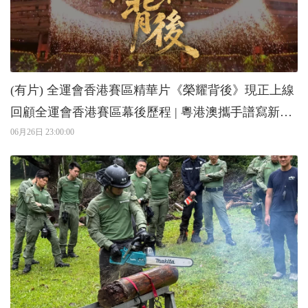
(有片) 全運會香港賽區精華片《榮耀背後》現正上線
回顧全運會香港賽區幕後歷程 | 粵港澳攜手譜寫新篇
章
06月26日 23:00:00