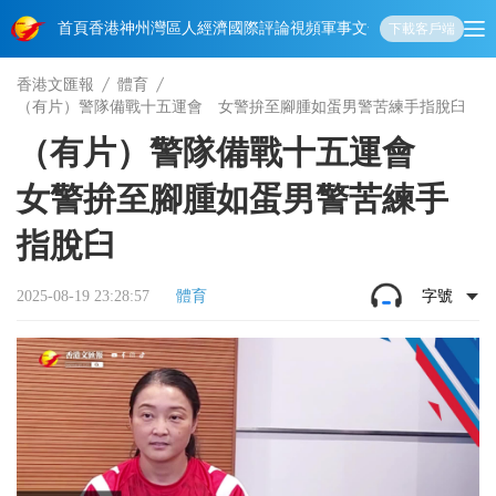
首頁
香港
神州
灣區人
經濟
國際
評論
視頻
軍事
文化
娛樂
生活
教育
體
下載客戶端
香港文匯報
體育
（有片）警隊備戰十五運會 女警拚至腳腫如蛋男警苦練手指脫臼
（有片）警隊備戰十五運會
女警拚至腳腫如蛋男警苦練手
指脫臼
2025-08-19 23:28:57
體育
字號