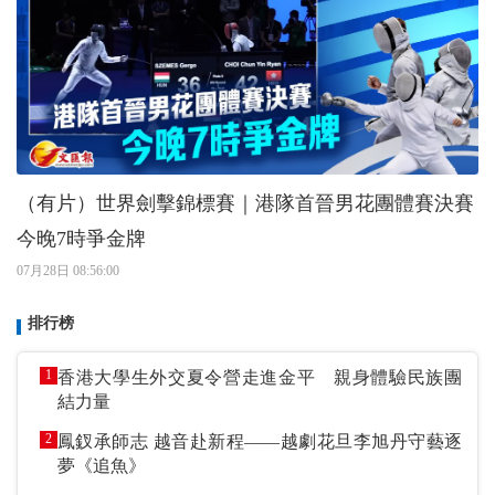
（有片）世界劍擊錦標賽｜港隊首晉男花團體賽決賽
今晚7時爭金牌
07月28日 08:56:00
排行榜
1
香港大學生外交夏令營走進金平 親身體驗民族團
結力量
2
鳳釵承師志 越音赴新程——越劇花旦李旭丹守藝逐
夢《追魚》