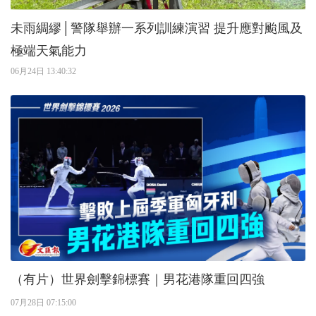
未雨綢繆│警隊舉辦一系列訓練演習 提升應對颱風及
極端天氣能力
06月24日 13:40:32
（有片）世界劍擊錦標賽｜男花港隊重回四強
07月28日 07:15:00