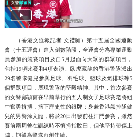
（香港文匯報記者 文禮願）第十五屆全國運動
會（十五運會）進入倒數階段，全運會分為專業運動
員參加的競賽項目及自5月起面向大眾的群眾項目，
包括19項比賽和4項表演。臥虎藏龍的香港警隊派出
29名警隊健兒參與足球、羽毛球、籃球及氣排球等5
個群眾項目，展現警隊的堅毅精神。其中，首次參賽
的女警鄺穎茵在早前舉行的五人制女子足球賽老將組
中奮勇拚搏，摘下歷史性的銀牌；身兼香港氣排隊健
兒的男警涂文龍，將於20日出發前往江門參賽，雖然
賽前兩周曾在訓練時不慎拇指脫臼，但他堅持帶傷上
陣，期望為警隊再創佳績。