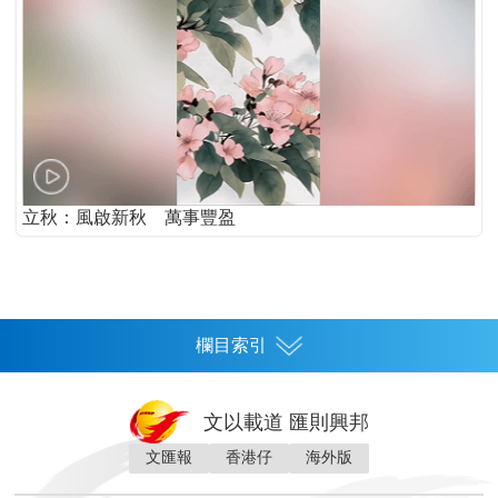
立秋：風啟新秋 萬事豐盈
欄目索引
首頁
文以載道 匯則興邦
香港
文匯報
香港仔
海外版
神州
灣區生活
灣區企業
灣區文化
灣區旅遊
灣區人