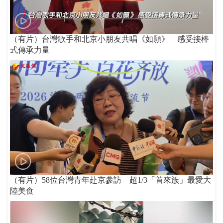
（有片）台灣歌手和北京小朋友共唱《如願》 感受接棒
式傳承力量
（有片）58位台灣青年赴京參訪 超1/3「首來族」最愛大
陸美食