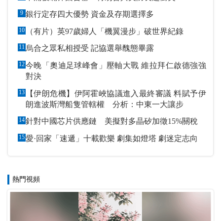
9
銀行定存四大優勢 資金及存期選擇多
10
（有片）英97歲婦人「機翼漫步」破世界紀錄
11
烏合之眾私相授受 記協選舉醜態畢露
12
今晚「奧迪足球峰會」壓軸大戰 維拉拜仁啟德強強
對決
13
【伊朗危機】伊阿霍峽協議進入最終審議 料賦予伊
朗進波斯灣船隻管轄權 分析：中東一大讓步
14
針對中國芯片供應鏈 美擬對多晶矽加徵15%關稅
15
愛·回家「速遞」十載歡樂 劇集如燈塔 劇迷定志向
熱門視頻