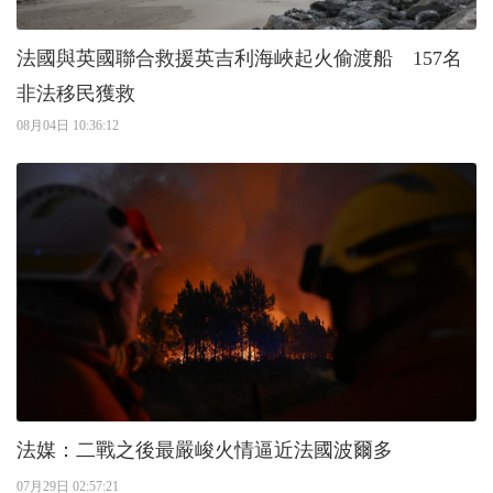
法國與英國聯合救援英吉利海峽起火偷渡船 157名
非法移民獲救
08月04日 10:36:12
法媒：二戰之後最嚴峻火情逼近法國波爾多
07月29日 02:57:21