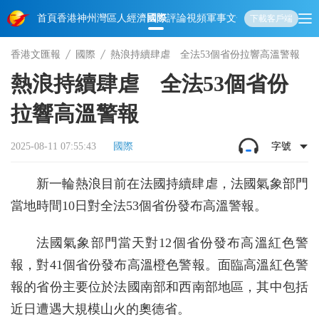
首頁
香港
神州
灣區人
經濟
國際
評論
視頻
軍事
文化
娛樂
生活
教育
體
下載客戶端
香港文匯報
國際
熱浪持續肆虐 全法53個省份拉響高溫警報
熱浪持續肆虐 全法53個省份
拉響高溫警報
2025-08-11 07:55:43
國際
字號
新一輪熱浪目前在法國持續肆虐，法國氣象部門
當地時間10日對全法53個省份發布高溫警報。
法國氣象部門當天對12個省份發布高溫紅色警
報，對41個省份發布高溫橙色警報。面臨高溫紅色警
報的省份主要位於法國南部和西南部地區，其中包括
近日遭遇大規模山火的奧德省。