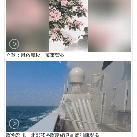
立秋：風啟新秋 萬事豐盈
艦炮怒吼！北部戰區艦艇編隊高燃訓練現場