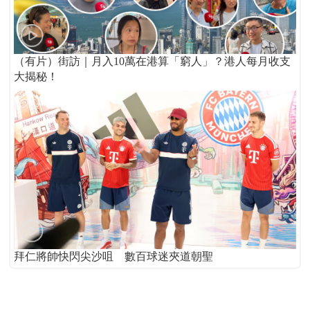
（有片）街訪｜月入10萬在港算「窮人」？港人每月收支
大揭秘！
拜仁將帥快閃尖沙咀 數百球迷夾道朝聖