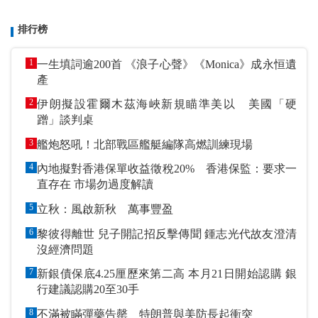
排行榜
1
一生填詞逾200首 《浪子心聲》《Monica》成永恒遺
產
2
伊朗擬設霍爾木茲海峽新規瞄準美以 美國「硬
蹭」談判桌
3
艦炮怒吼！北部戰區艦艇編隊高燃訓練現場
4
內地擬對香港保單收益徵稅20% 香港保監：要求一
直存在 市場勿過度解讀
5
立秋：風啟新秋 萬事豐盈
6
黎彼得離世 兒子開記招反擊傳聞 鍾志光代故友澄清
沒經濟問題
7
新銀債保底4.25厘歷來第二高 本月21日開始認購 銀
行建議認購20至30手
8
不滿被瞞彈藥告罄 特朗普與美防長起衝突