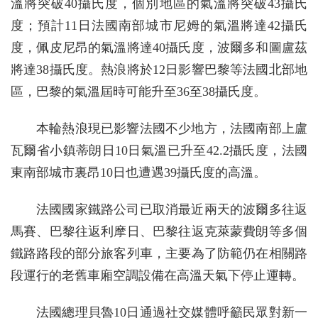
溫將突破40攝氏度，個別地區的氣溫將突破43攝氏
度；預計11日法國南部城市尼姆的氣溫將達42攝氏
度，佩皮尼昂的氣溫將達40攝氏度，波爾多和圖盧茲
將達38攝氏度。熱浪將於12日影響巴黎等法國北部地
區，巴黎的氣溫屆時可能升至36至38攝氏度。
本輪熱浪現已影響法國不少地方，法國南部上盧
瓦爾省小鎮蒂朗日10日氣溫已升至42.2攝氏度，法國
東南部城市裏昂10日也遭遇39攝氏度的高溫。
法國國家鐵路公司已取消最近兩天的波爾多往返
馬賽、巴黎往返利摩日、巴黎往返克萊蒙費朗等多個
鐵路路段的部分旅客列車，主要為了防範仍在相關路
段運行的老舊車廂空調設備在高溫天氣下停止運轉。
法國總理貝魯10日通過社交媒體呼籲民眾對新一