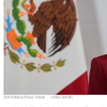
墨西哥總統克勞迪婭·辛鮑姆。（美聯社資料圖）