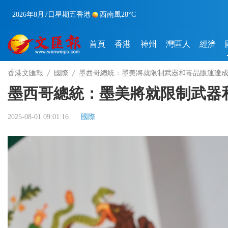
2026年8月7日
星期五
香港
西南風
28°C
首頁
香港
神州
灣區人
經濟
香港文匯報
國際
墨西哥總統：墨美將就限制武器和毒品販運達
墨西哥總統：墨美將就限制武器
2025-08-01 09:01:16
國際