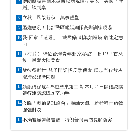
7
伊朗擬設霍爾木茲海峽新規瞄準美以 美國「硬
蹭」談判桌
8
立秋：風啟新秋 萬事豐盈
9
艦炮怒吼！北部戰區艦艇編隊高燃訓練現場
10
愛·回家「速遞」十載歡樂 劇集如燈塔 劇迷定志
向
11
（有片）58位台灣青年赴京參訪 超1/3「首來
族」最愛大陸美食
12
黎彼得離世 兒子開記招反擊傳聞 鍾志光代故友
澄清沒經濟問題
13
新銀債保底4.25厘歷來第二高 本月21日開始認購
銀行建議認購20至30手
14
今晚「奧迪足球峰會」壓軸大戰 維拉拜仁啟德
強強對決
15
不滿被瞞彈藥告罄 特朗普與美防長起衝突