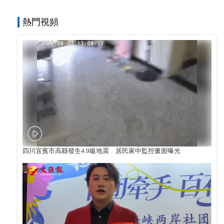
熱門視頻
四川宜賓市高縣發生4.9級地震 居民家中監控畫面曝光