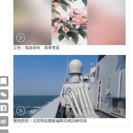
立秋：風啟新秋 萬事豐盈
艦炮怒吼！北部戰區艦艇編隊高燃訓練現場