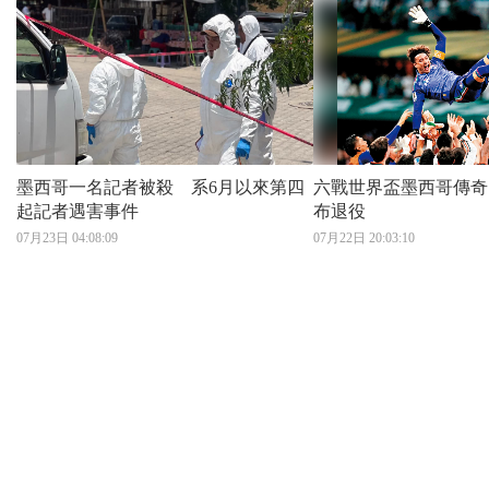
墨西哥一名記者被殺 系6月以來第四
六戰世界盃墨西哥傳奇 41歲奧祖亞
起記者遇害事件
布退役
07月23日 04:08:09
07月22日 20:03:10