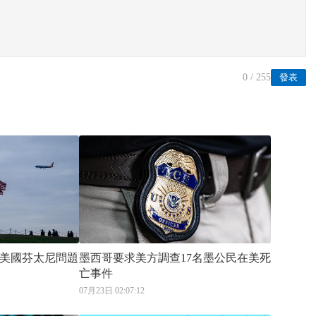
0
/ 255
發表
美國芬太尼問題
墨西哥要求美方調查17名墨公民在美死
亡事件
07月23日 02:07:12