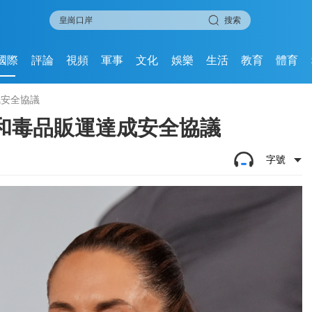
搜索
國際
評論
視頻
軍事
文化
娛樂
生活
教育
體育
成安全協議
和毒品販運達成安全協議
字號