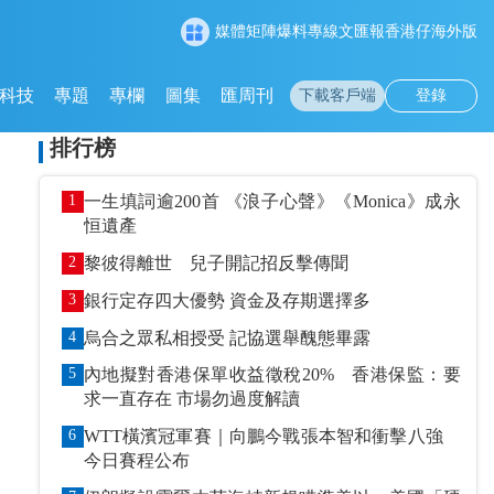
媒體矩陣
爆料專線
文匯報
香港仔
海外版
科技
專題
專欄
圖集
匯周刊
下載客戶端
登錄
排行榜
1
一生填詞逾200首 《浪子心聲》《Monica》成永
恒遺產
2
黎彼得離世 兒子開記招反擊傳聞
3
銀行定存四大優勢 資金及存期選擇多
4
烏合之眾私相授受 記協選舉醜態畢露
5
內地擬對香港保單收益徵稅20% 香港保監：要
求一直存在 市場勿過度解讀
6
WTT橫濱冠軍賽｜向鵬今戰張本智和衝擊八強
今日賽程公布