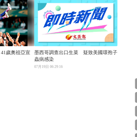
宣
墨西哥調查出口生菜 疑致美國環孢子
蟲病感染
07月19日 06:29:16