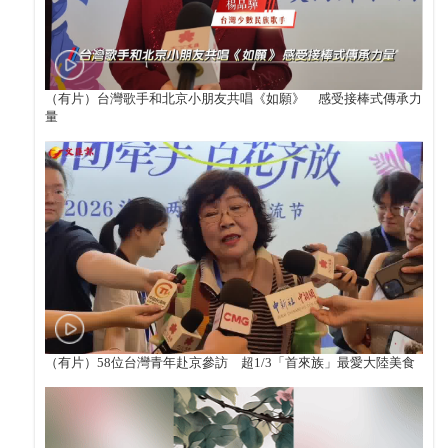
（有片）台灣歌手和北京小朋友共唱《如願》 感受接棒式傳承力
量
（有片）58位台灣青年赴京參訪 超1/3「首來族」最愛大陸美食