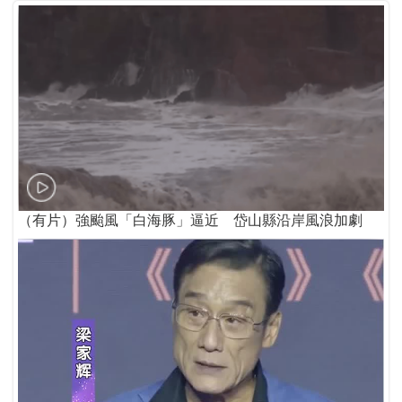
（有片）強颱風「白海豚」逼近 岱山縣沿岸風浪加劇