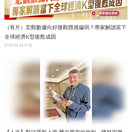
（有片）宏觀數據向好微觀體感偏弱？專家解讀當下
全球經濟K型復甦成因
07月27日 04:37:28