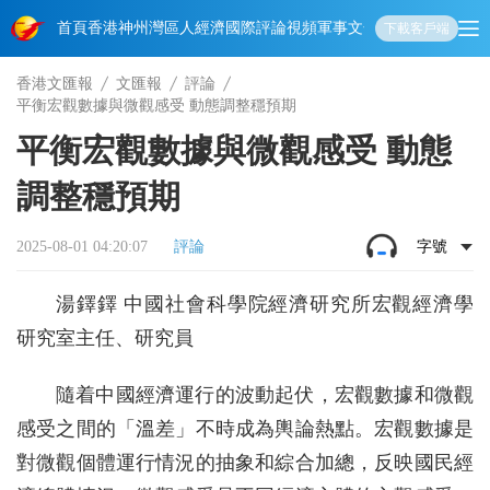
首頁
香港
神州
灣區人
經濟
國際
評論
視頻
軍事
文化
娛樂
生活
教育
體
下載客戶端
香港文匯報
文匯報
評論
平衡宏觀數據與微觀感受 動態調整穩預期
平衡宏觀數據與微觀感受 動態
調整穩預期
2025-08-01 04:20:07
評論
字號
湯鐸鐸 中國社會科學院經濟研究所宏觀經濟學
研究室主任、研究員
隨着中國經濟運行的波動起伏，宏觀數據和微觀
感受之間的「溫差」不時成為輿論熱點。宏觀數據是
對微觀個體運行情況的抽象和綜合加總，反映國民經