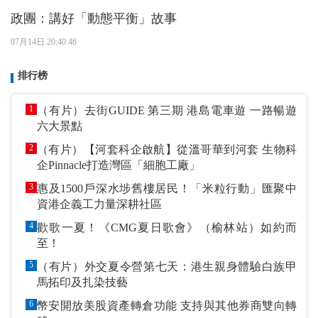
政團：講好「動態平衡」故事
07月14日 20:40:46
排行榜
1
（有片）去街GUIDE 第三期 港島電車遊 一路暢遊
六大景點
2
（有片）【河套科企啟航】從溫哥華到河套 生物科
企Pinnacle打造灣區「細胞工廠」
3
惠及1500戶深水埗舊樓居民！「米粒行動」匯聚中
資港企義工力量深耕社區
4
歡歌一夏！《CMG夏日歌會》（榆林站）如約而
至！
5
（有片）外交夏令營第七天：港生親身體驗白族甲
馬拓印及扎染技藝
6
幣安開放美股資產轉倉功能 支持與其他券商雙向轉