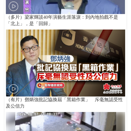
（多片）梁家輝談40年演藝生涯落淚：到內地拍戲不是
「北上」，是「回歸」
（有片）鄧炳強批記協換屆「黑箱作業」 斥毫無認受性
及公信力