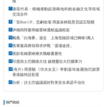
移
7
港區代表：積極推動皖港兩地科創金融文化等領域
交流合作
8
「安Bon CP」悲劇收場 周嘉洛林凱恩否認互取關
9
伊稱與阿曼明確霍峽通航協議框架
10
颱風「白海豚」逼近 上海危險區域已轉移3萬人
11
美軍最高將領尋求伊戰「退場途徑」
12
美財長稱霍峽漸失戰略重要性
13
印度與土巴關係欠佳 媒體憂壯大巴國軍力
14
(有片) 周星馳《功夫女足》率劉嘉玲迪麗熱巴謝票
香港版特設彩蛋
15
分析：沙土巴協議源於對美安全承諾不信任
熱門視頻