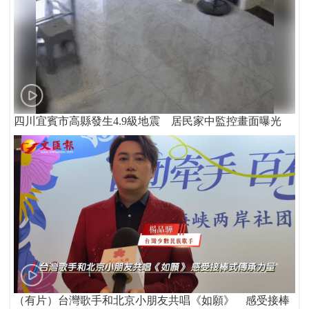
四川宜賓市高縣發生4.9級地震 居民家中監控畫面曝光
（有片）台灣歌手和北京小朋友共唱《如願》 感受接棒