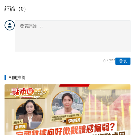
評論（
0
）
0
/ 255
發表
相關推薦