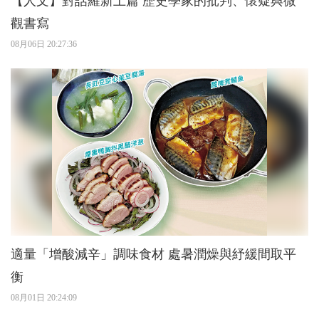
【人文】對話羅新上篇 歷史學家的批判、懷疑與微
觀書寫
08月06日 20:27:36
適量「增酸減辛」調味食材 處暑潤燥與紓緩間取平
衡
08月01日 20:24:09