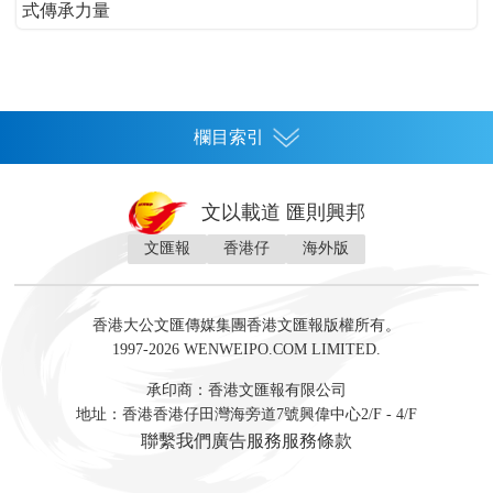
式傳承力量
欄目索引
首頁
文以載道 匯則興邦
香港
文匯報
香港仔
海外版
神州
灣區生活
灣區企業
灣區文化
灣區旅遊
灣區人
灣區人才
灣區政策
灣區服務易
經濟
財經
地產
投資
財評
數字經濟
經湋論
香港大公文匯傳媒集團香港文匯報版權所有。
國際
1997-2026 WENWEIPO.COM LIMITED.
評論
社評
評論
快評
來論
視頻
新聞
訪談
直播
經湋論
承印商：香港文匯報有限公司
軍事
地址：香港香港仔田灣海旁道7號興偉中心2/F - 4/F
文化
文博
藝術
文學
聯繫我們
廣告服務
服務條款
娛樂
生活
旅遊
美食
時尚
健康