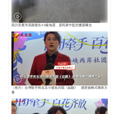
四川宜賓市高縣發生4.9級地震 居民家中監控畫面曝光
（有片）台灣歌手和北京小朋友共唱《如願》 感受接棒式傳承力
量