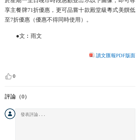
於星期一至日晚市時段惠顧並出示以下圖像，即可尊
享主餐牌71折優惠，更可品嘗十款殿堂級粵式美饌低
至7折優惠（優惠不得同時使用）。
●文︰雨文
讀文匯報PDF版面
0
評論（
0
）