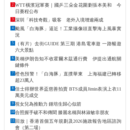
2
WTT橫濱冠軍賽｜國乒三朵金花圍剿張本美和 今
日賽程公布
3
深圳「科技奇觀」吸客 老外入境增逾兩成
4
颱風「白海豚」逼近！工業攝像頭直擊海上風暴實
況
5
（有片）去街GUIDE 第三期 港島電車遊 一路暢遊
六大景點
6
美稱伊朗告知不收霍爾木茲通行費 伊提出通航關
鍵條件
7
橙色預警！「白海豚」直撲華東 上海福建已轉移
超23萬人
8
佳士得辦世界盃慈善拍賣 BTS成員Jimin表演上衣11
萬美元成交
9
視女兒為推動力 鍾培生歸心似箭
10
合照握手破不和傳聞 滕麗名稱與林淑敏非朋友
11
回放｜香港首個五年規劃及2026施政報告地區諮詢
會（第二場）