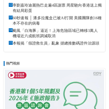
12
率劉嘉玲迪麗熱巴走遍4區謝票 周星馳向香港送上獨
有結局彩蛋
13
60秒速報 │ 潘多拉魔盒已被AI打開 美國團隊創16種
本不存在的病毒
14
颱風「白海豚」逼近！上海危險區域已轉移3萬人
機場近六成航班調減取消
15
本報揭「假證救生員」亂象 拯總推數碼證件治源頭
熱門視頻