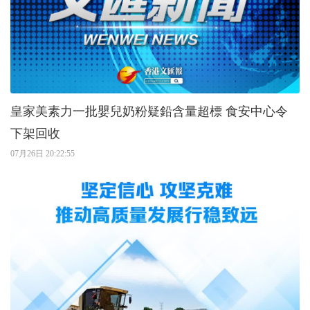
皇家美素力一批嬰兒奶粉疑鉛含量超標 食安中心令
下架回收
07月26日 20:22:55