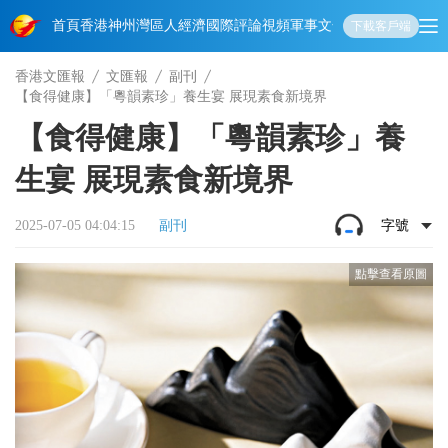
首頁
香港
神州
灣區人
經濟
國際
評論
視頻
軍事
文化
娛樂
生活
教育
體
下載客戶端
香港文匯報
文匯報
副刊
【食得健康】「粵韻素珍」養生宴 展現素食新境界
【食得健康】「粵韻素珍」養
生宴 展現素食新境界
2025-07-05 04:04:15
副刊
字號