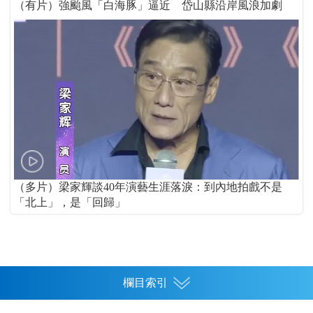
（有片）強颱風「白海豚」逼近 岱山縣沿岸風浪加劇
（多片）梁家輝談40年演藝生涯落淚：到內地拍戲不是
「北上」，是「回歸」
欄目索引