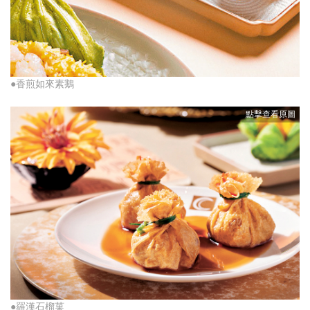
●香煎如來素鵝
●羅漢石榴菓