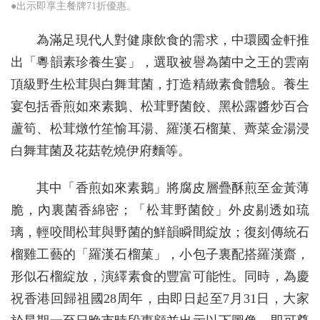
●出示即享主餐牌71折優惠。
為滿足現代人對健康飲食的需求，中環國金軒推
出「粵韻素珍養生宴」，選取被譽為菌中之王的雲南
頂級野生松茸與白舞茸菌，打造精緻素食體驗。養生
宴包括香煎如來素鵝、松茸野菌餃、黑松露醬炒百合
蘆筍、松茸燉竹笙愉耳湯、羅漢石榴菓、薺菜金湯浸
白舞茸菌及花菇乾燒伊府麵等。
其中「香煎如來素鵝」將腐皮層疊酥煎至金黃薄
脆，內裏菌香綿密；「松茸野菌餃」外皮剔透如琉
璃，輕咬間松茸與野菌的鮮韻瞬間綻放；復刻傳統石
榴雞工藝的「羅漢石榴菓」，小包子裏配搭羅漢齋，
形似石榴綻放，演繹素食的豐富可能性。同時，為慶
祝香港回歸祖國28周年，由即日起至7月31日，大家