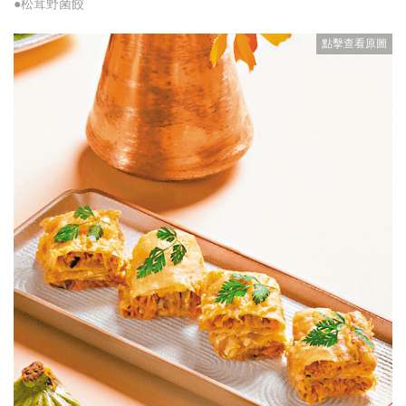
●松茸野菌餃