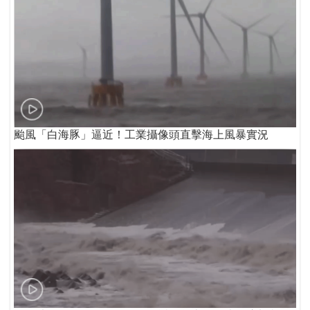
颱風「白海豚」逼近！工業攝像頭直擊海上風暴實況