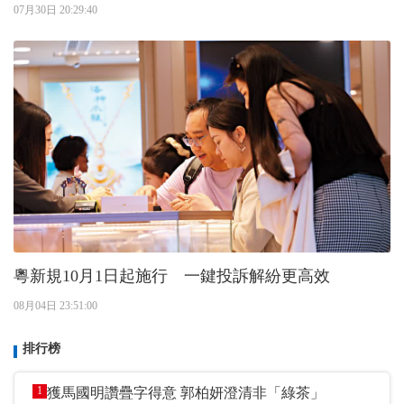
07月30日 20:29:40
粵新規10月1日起施行 一鍵投訴解紛更高效
08月04日 23:51:00
排行榜
1
獲馬國明讚疊字得意 郭柏妍澄清非「綠茶」