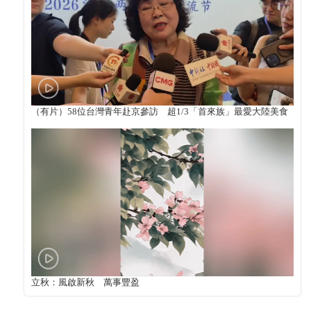
（有片）58位台灣青年赴京參訪 超1/3「首來族」最愛大陸美食
立秋：風啟新秋 萬事豐盈