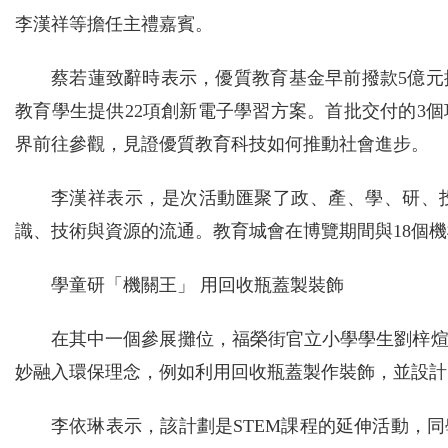
李漢祥等擔任主禮嘉賓。
蔡若蓮致辭時表示，優質教育基金早前撥款5億
教育學生提供22項創新電子學習方案。首批交付的3
界前往參觀，見證優質教育科技如何推動社會進步。
李漢祥表示，是次活動匯聚了政、產、學、研、
識、技術與資源的流通。教育城會在博覽期間與18個
學童研「機關王」 用回收瓶蓋製裝飾
在其中一個參展攤位，福榮街官立小學學生劉梓
妙融入環保理念，例如利用回收瓶蓋製作裝飾，並設計
李依琳表示，該計劃是STEM課程的延伸活動，