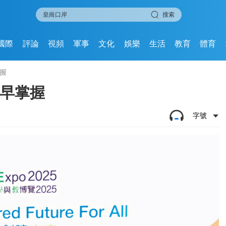
搜索
國際
評論
視頻
軍事
文化
娛樂
生活
教育
體育
掌握
及早掌握
字號