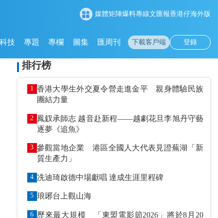
媒體矩陣
爆料專線
文匯報
香港仔
海外版
科技
專題
專欄
圖集
匯周刊
下載客戶端
登錄
排行榜
1
香港大學生外交夏令營走進金平 親身體驗民族
團結力量
2
鳳釵承師志 越音赴新程——越劇花旦李旭丹守藝
逐夢《追魚》
3
參觀當地企業 港區全國人大代表見證蕪湖「新
質生產力」
4
冼迪琦啟德中場獻唱 達成生涯里程碑
5
琅琊台上觀山海
6
歷來最大規模 「東盟電影節2026」將於8月20