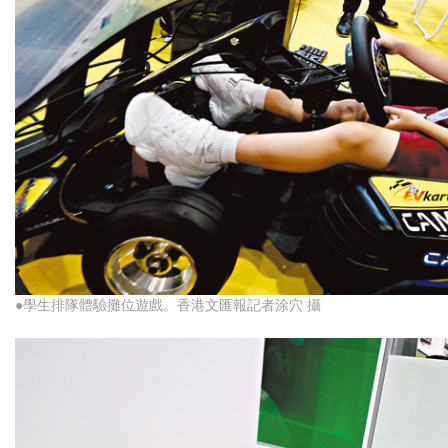
●學生排隊體驗攤位遊戲。香港文匯報記者涂穴 攝