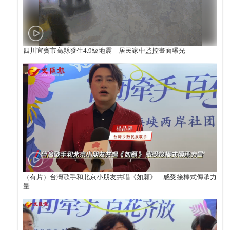
四川宜賓市高縣發生4.9級地震 居民家中監控畫面曝光
（有片）台灣歌手和北京小朋友共唱《如願》 感受接棒式傳承力
量