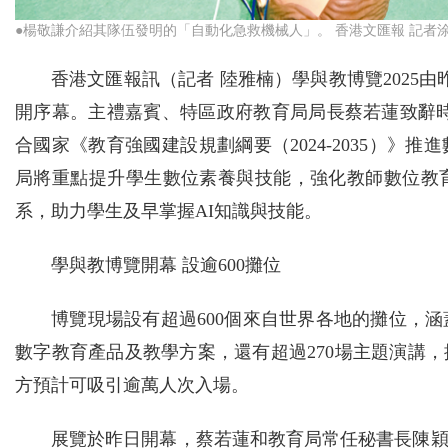
●楊敬謙介紹其隊伍發明的「自動化急救機械人」。 香港文匯報 記者涂
香港文匯報訊（記者 陸雅楠）學與教博覽2025
開序幕。主禮嘉賓、特區政府教育局局長蔡若蓮致辭
合國家《教育強國建設規劃綱要（2024-2035）
局將重點提升學生數位素養與技能，強化教師數位教
系，助力學生及早掌握AI知識與技能。
學與教博覽開幕 設逾600攤位
博覽現場設有超過600個來自世界各地的攤位，
數字教育產品及教學方案，還有超過270場主題演講
方預計可吸引逾萬人次入場。
展覽於昨日開幕，蔡若蓮和教育局常任秘書長陳