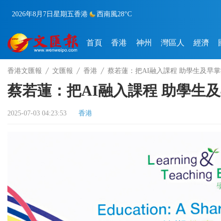
2026年8月7日
星期五
香港
西南風
28°C
首頁
香港
神州
灣區人
經濟
香港文匯報
文匯報
香港
蔡若蓮：把AI融入課程 助學生及早
蔡若蓮：把AI融入課程 助學生
2025-07-03 04:23:53
香港