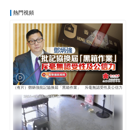
熱門視頻
（有片）鄧炳強批記協換屆「黑箱作業」 斥毫無認受性及公信力