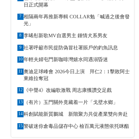
日正式開幕
7
相隔兩年再推新專輯 COLLAR勉「喊過之後會發
光」
8
李晞彤新歌MV自選男主 鍾情犬系男友
9
社署呼籲市民提防偽冒社署賬戶的釣魚訊息
10
年輕夫婦屯門新咖啡灣嬉水同遇溺昏迷
11
奧迪足球峰會 2026今日上演 拜仁2：1擊敗阿士
東維拉奪冠
12
《中聲4》改編歌激戰 周志康獲讚交足戲
13
（有片）玉門關外竟藏着一片「戈壁水鄉」
14
科創賦能新質鵬城 新階聚力共促產業雙向奔赴
15
警破迷你倉毒品儲存中心 檢百萬元液態依托咪酯