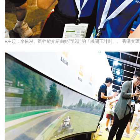
●左起：李依琳、劉梓煊介紹由她們設計的「機關王計劃」。 香港文匯