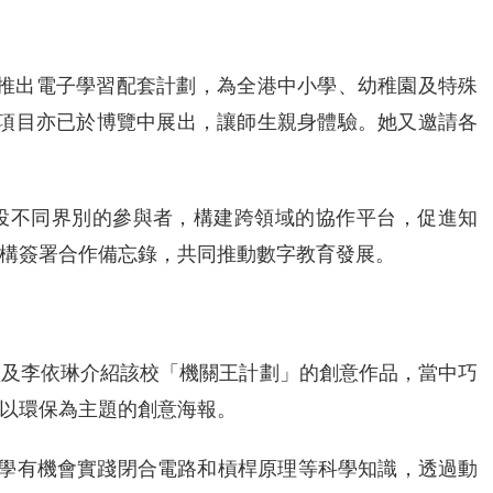
元推出電子學習配套計劃，為全港中小學、幼稚園及特殊
個項目亦已於博覽中展出，讓師生親身體驗。她又邀請各
投不同界別的參與者，構建跨領域的協作平台，促進知
機構簽署合作備忘錄，共同推動數字教育發展。
煊及李依琳介紹該校「機關王計劃」的創意作品，當中巧
以環保為主題的創意海報。
同學有機會實踐閉合電路和槓桿原理等科學知識，透過動