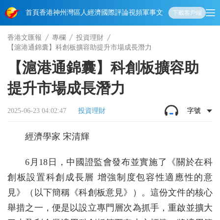
首頁
香港
神州
灣區人
經濟
國際
評論
視頻
軍事
文化
娛樂
生活
教育
體
下載客戶端
香港文匯報
專欄
投資理財
【滬港通錦囊】科創板擴容助提升市場成長潛力
【滬港通錦囊】科創板擴容助
提升市場成長潛力
2025-06-23 04:02:47
投資理財
字號
經濟學家 宋清輝
6月18日，中國證監會發布並實施了《關於在科
創板設置科創成長層 增強制度包容性適應性的意
見》（以下簡稱《科創板意見》）。這份文件的核心
舉措之一，便是以設立專門層次為抓手，重啟並擴大