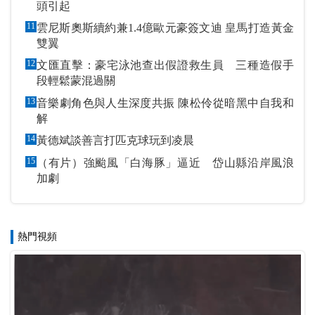
頭引起
11
雲尼斯奧斯續約兼1.4億歐元豪簽文迪 皇馬打造黃金
雙翼
12
文匯直擊：豪宅泳池查出假證救生員 三種造假手
段輕鬆蒙混過關
13
音樂劇角色與人生深度共振 陳松伶從暗黑中自我和
解
14
黃德斌談善言打匹克球玩到凌晨
15
（有片）強颱風「白海豚」逼近 岱山縣沿岸風浪
加劇
熱門視頻