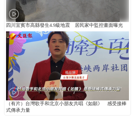
四川宜賓市高縣發生4.9級地震 居民家中監控畫面曝光
（有片）台灣歌手和北京小朋友共唱《如願》 感受接棒
式傳承力量