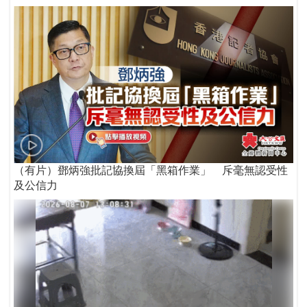
（有片）鄧炳強批記協換屆「黑箱作業」 斥毫無認受性
及公信力