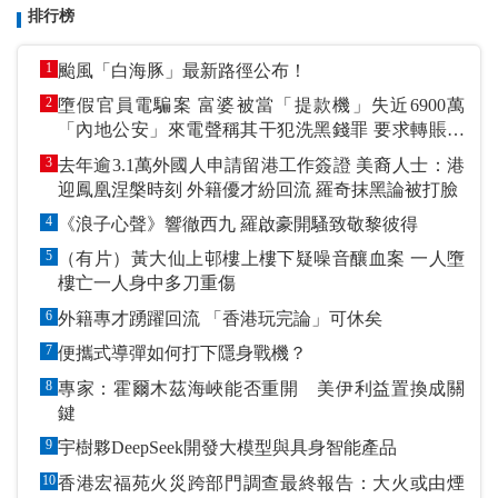
排行榜
1
颱風「白海豚」最新路徑公布！
2
墮假官員電騙案 富婆被當「提款機」失近6900萬
「內地公安」來電聲稱其干犯洗黑錢罪 要求轉賬到
指定戶口作「保證金」
3
去年逾3.1萬外國人申請留港工作簽證 美裔人士：港
迎鳳凰涅槃時刻 外籍優才紛回流 羅奇抹黑論被打臉
4
《浪子心聲》響徹西九 羅啟豪開騷致敬黎彼得
5
（有片）黃大仙上邨樓上樓下疑噪音釀血案 一人墮
樓亡一人身中多刀重傷
6
外籍專才踴躍回流 「香港玩完論」可休矣
7
便攜式導彈如何打下隱身戰機？
8
專家：霍爾木茲海峽能否重開 美伊利益置換成關
鍵
9
宇樹夥DeepSeek開發大模型與具身智能產品
10
香港宏福苑火災跨部門調查最終報告：大火或由煙