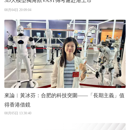
3D大模型獨角獸VAST傳考慮赴港上市
08月04日 20:09:04
來論︱黃冰芬：合肥的科技突圍——「長期主義」值
得香港借鏡
08月05日 13:30:40