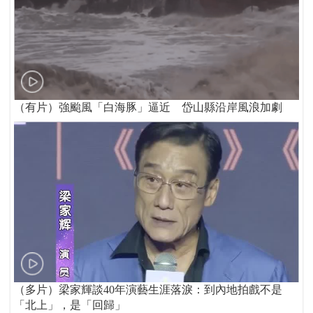
（有片）強颱風「白海豚」逼近 岱山縣沿岸風浪加劇
（多片）梁家輝談40年演藝生涯落淚：到內地拍戲不是
「北上」，是「回歸」