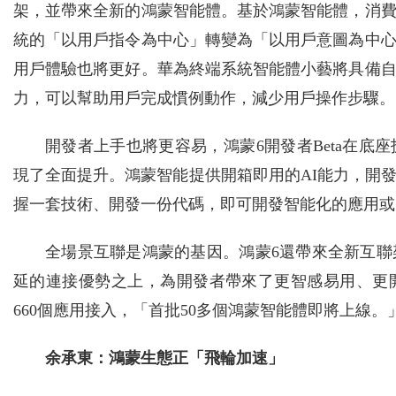
架，並帶來全新的鴻蒙智能體。基於鴻蒙智能體，消
統的「以用戶指令為中心」轉變為「以用戶意圖為中
用戶體驗也將更好。華為終端系統智能體小藝將具備
力，可以幫助用戶完成慣例動作，減少用戶操作步驟。
開發者上手也將更容易，鴻蒙6開發者Beta在
現了全面提升。鴻蒙智能提供開箱即用的AI能力，開
握一套技術、開發一份代碼，即可開發智能化的應用或
全場景互聯是鴻蒙的基因。鴻蒙6還帶來全新互
延的連接優勢之上，為開發者帶來了更智感易用、更
660個應用接入，「首批50多個鴻蒙智能體即將上線。
余承東：鴻蒙生態正「飛輪加速」