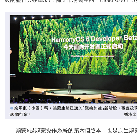
級的盤古大模型5.5，備受市場關注的「CloudRobo
鴻蒙6是鴻蒙操作系統的第六個版本，也是原生鴻