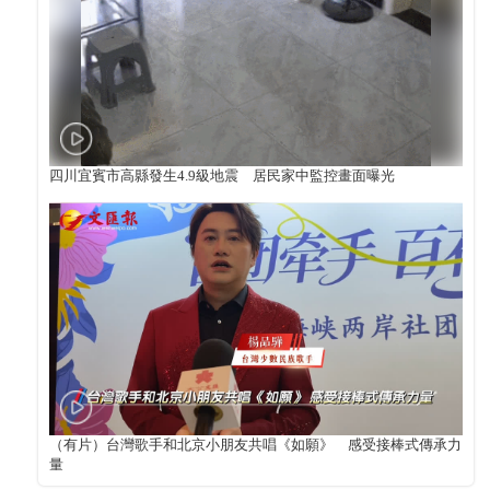
四川宜賓市高縣發生4.9級地震 居民家中監控畫面曝光
（有片）台灣歌手和北京小朋友共唱《如願》 感受接棒式傳承力
量