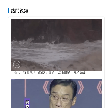
熱門視頻
（有片）強颱風「白海豚」逼近 岱山縣沿岸風浪加劇