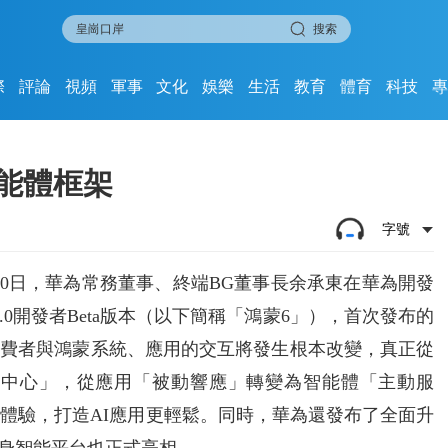
搜索
際
評論
視頻
軍事
文化
娛樂
生活
教育
體育
科技
智能體框架
字號
20日，華為常務董事、終端BG董事長余承東在華為開發
6.0開發者Beta版本（以下簡稱「鴻蒙6」），首次發布的
，消費者與鴻蒙系統、應用的交互將發生根本改變，真正從
為中心」，從應用「被動響應」轉變為智能體「主動服
體驗，打造AI應用更輕鬆。同時，華為還發布了全面升