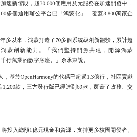
速新階段，超30,000個應用及元服務在加速開發中，
00多個通用辦公平台已「鴻蒙化」，覆蓋3,800萬家企
年多以來，鴻蒙打造了70多個系統級創新體驗，累計超
碼等鴻蒙創新能力。「我們堅持開源共建，開源鴻蒙
，已成為千行萬業的數字底座。」余承東說。
基於OpenHarmony的代碼已超過1.3億行，社區貢獻
件產品1,200款，三方發行版已經達到69款，覆蓋了政務、交
，將投入總額1億元現金和資源，支持更多校園開發者、