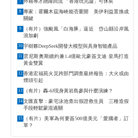
7
外籍專才踴躍回流 「香港玩完論」可休矣
8
專家：霍爾木茲海峽能否重開 美伊利益置換成
關鍵
9
（有片）強颱風「白海豚」逼近 岱山縣沿岸風
浪加劇
10
宇樹夥DeepSeek開發大模型與具身智能產品
11
雲尼斯奧斯續約兼1.4億歐元豪簽文迪 皇馬打造
黃金雙翼
12
香港宏福苑火災跨部門調查最終報告：大火或由
煙頭引起
13
（有片）轟-6J現身黃岩島參與什麼演練？
14
文匯直擊：豪宅泳池查出假證救生員 三種造假
手段輕鬆蒙混過關
15
（有片）美軍為何要簽500億美元「愛國者」訂
單？