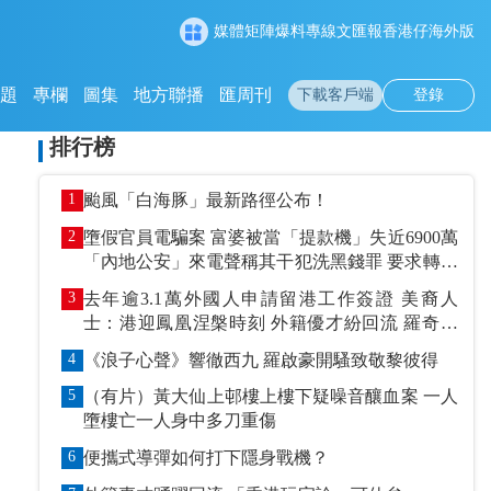
媒體矩陣
爆料專線
文匯報
香港仔
海外版
專題
專欄
圖集
地方聯播
匯周刊
下載客戶端
登錄
排行榜
1
颱風「白海豚」最新路徑公布！
2
墮假官員電騙案 富婆被當「提款機」失近6900萬
「內地公安」來電聲稱其干犯洗黑錢罪 要求轉賬
到指定戶口作「保證金」
3
去年逾3.1萬外國人申請留港工作簽證 美裔人
士：港迎鳳凰涅槃時刻 外籍優才紛回流 羅奇抹
黑論被打臉
4
《浪子心聲》響徹西九 羅啟豪開騷致敬黎彼得
5
（有片）黃大仙上邨樓上樓下疑噪音釀血案 一人
墮樓亡一人身中多刀重傷
6
便攜式導彈如何打下隱身戰機？