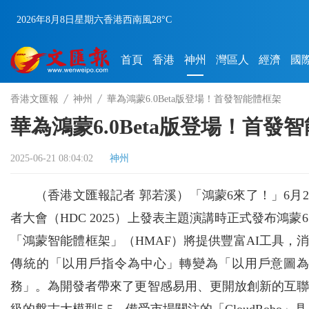
2026年8月8日
星期六
香港
西南風
28°C
首頁
香港
神州
灣區人
經濟
國
香港文匯報
神州
華為鴻蒙6.0Beta版登場！首發智能體框架
華為鴻蒙6.0Beta版登場！首發
2025-06-21 08:04:02
神州
（香港文匯報記者 郭若溪）「鴻蒙6來了！」6月
者大會（HDC 2025）上發表主題演講時正式發布鴻蒙
「鴻蒙智能體框架」（HMAF）將提供豐富AI工具
傳統的「以用戶指令為中心」轉變為「以用戶意圖
務」。為開發者帶來了更智感易用、更開放創新的互聯