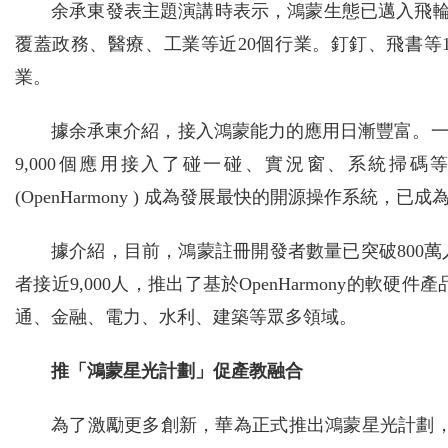
余承東發表主題演講時表示，鴻蒙生態已邁入飛輪加
覆蓋政務、醫療、工業等近20個行業。釘釘、飛書等1
業。
據余承東介紹，接入鴻蒙能力的應用日漸豐富。一
9,000個應用接入了碰一碰、實況窗、系統掃
(OpenHarmony ) 成為發展最快的開源操作系統
據介紹，目前，鴻蒙註冊開發者數量已突破800萬人，
者接近9,000人，推出了基於OpenHarmony的軟硬
通、金融、電力、水利、建築等眾多領域。
推「鴻蒙星光計劃」促產教融合
為了激勵更多創新，華為正式推出鴻蒙星光計劃