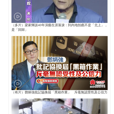
（多片）梁家輝談40年演藝生涯落淚：到內地拍戲不是「北上」，
是「回歸」
（有片）鄧炳強批記協換屆「黑箱作業」 斥毫無認受性及公信力