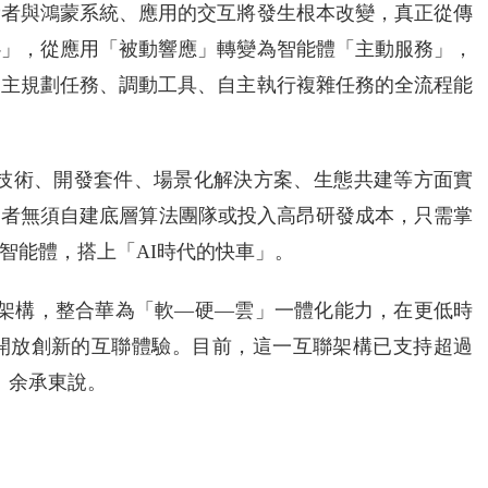
費者與鴻蒙系統、應用的交互將發生根本改變，真正從傳
心」，從應用「被動響應」轉變為智能體「主動服務」，
自主規劃任務、調動工具、自主執行複雜任務的全流程能
底座技術、開發套件、場景化解決方案、生態共建等方面實
發者無須自建底層算法團隊或投入高昂研發成本，只需掌
智能體，搭上「AI時代的快車」。
聯架構，整合華為「軟—硬—雲」一體化能力，在更低時
開放創新的互聯體驗。目前，這一互聯架構已支持超過
」余承東說。