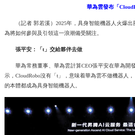
華為雲發布「Clou
（記者 郭若溪）2025年，具身智能機器人火
為將如何參與及引領這一浪潮備受關注。
張平安：「t」交給夥伴去做
華為常務董事、華為雲計算CEO張平安在華為開發者大
示，CloudRobo沒有「t」，意味着華為雲不做機
的本體都成為具身智能機器人。