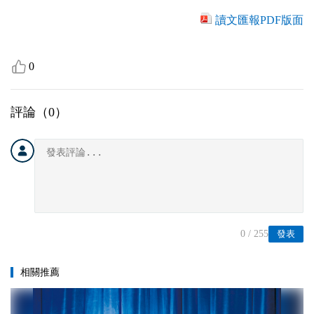
讀文匯報PDF版面
0
評論（
0
）
0
/ 255
發表
相關推薦