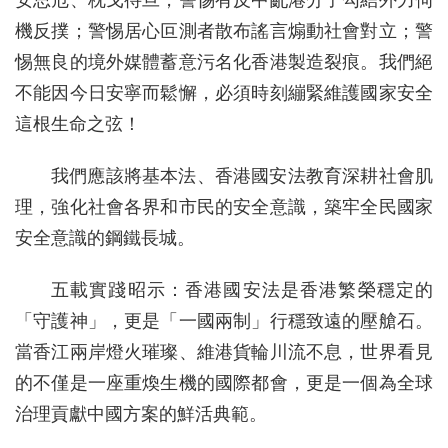
安思危、枕戈待旦，警惕有反中亂港分子勾結外力伺
機反撲；警惕居心叵測者散布謠言煽動社會對立；警
惕無良的境外媒體蓄意污名化香港製造裂痕。我們絕
不能因今日安寧而鬆懈，必須時刻繃緊維護國家安全
這根生命之弦！
我們應該將基本法、香港國安法教育深耕社會肌
理，強化社會各界和市民的安全意識，築牢全民國家
安全意識的鋼鐵長城。
五載實踐昭示：香港國安法是香港繁榮穩定的
「守護神」，更是「一國兩制」行穩致遠的壓艙石。
當香江兩岸燈火璀璨、維港貨輪川流不息，世界看見
的不僅是一座重煥生機的國際都會，更是一個為全球
治理貢獻中國方案的鮮活典範。