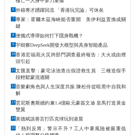
樓亡一人身中多刀重傷
6
外籍專才踴躍回流 「香港玩完論」可休矣
7
專家：霍爾木茲海峽能否重開 美伊利益置換成關
鍵
8
便攜式導彈如何打下隱身戰機？
9
宇樹夥DeepSeek開發大模型與具身智能產品
10
香港宏福苑火災跨部門調查最終報告：大火或由煙
頭引起
11
文匯直擊：豪宅泳池查出假證救生員 三種造假手
段輕鬆蒙混過關
12
音樂劇角色與人生深度共振 陳松伶從暗黑中自我和
解
13
雲尼斯奧斯續約兼1.4億歐元豪簽文迪 皇馬打造黃金
雙翼
14
黃德斌談善言打匹克球玩到凌晨
15
「熱到反胃」警示不升？工人中暑風險被嚴重低