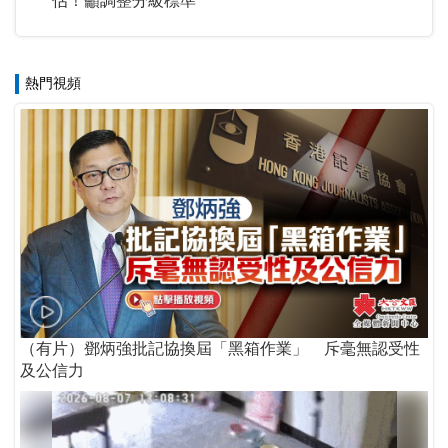
估！籲調整分級標準
熱門視頻
（有片）鄧炳強批記協換屆「黑箱作業」 斥毫無認受性
及公信力