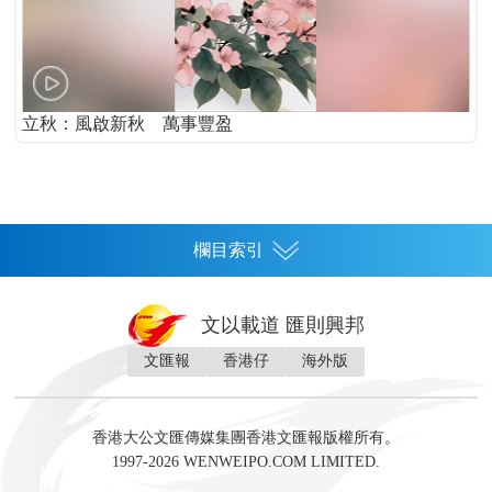
立秋：風啟新秋 萬事豐盈
欄目索引
首頁
文以載道 匯則興邦
香港
文匯報
香港仔
海外版
神州
灣區生活
灣區企業
灣區文化
灣區旅遊
灣區人
灣區人才
灣區政策
灣區服務易
經濟
財經
地產
投資
財評
數字經濟
經湋論
香港大公文匯傳媒集團香港文匯報版權所有。
國際
1997-2026 WENWEIPO.COM LIMITED.
評論
社評
評論
快評
來論