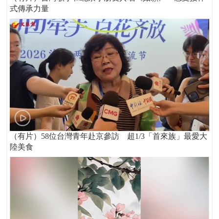
式傳承力量
（有片）58位台灣青年赴京參訪 超1/3「首來族」最愛大
陸美食