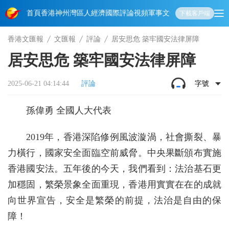
首頁
香港
神州
灣區人
經濟
國際
評論
視頻
軍事
文化
娛樂
生活
教育
體
下載客戶端
香港文匯報
文匯報
評論
居安思危 築牢國安法律屏障
居安思危 築牢國安法律屏障
2025-06-21 04:14:44
評論
字號
孫偉勇 全國人大代表
2019年，香港深陷修例風波漩渦，社會撕裂、暴
力橫行，國家安全面臨空前威脅。中央果斷頒布實施
香港國安法。五年後的今天，我們看到：法治基石更
加穩固，繁榮景象全面重現，香港用實實在在的成就
向世界宣告，安全是繁榮的前提，法治是自由的保
障！