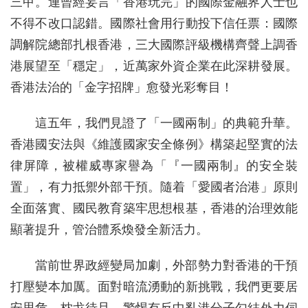
三甲。連曾經妄言「香港玩完」的國際金融界人士也
不得不改口認錯。國際社會用行動投下信任票：國際
調解院總部扎根香港，三大國際評級機構齊聲上調香
港展望至「穩定」，近萬家外資企業在此深耕發展。
香港法治的「金字招牌」愈發光彩奪目！
這五年，我們見證了「一國兩制」的典範升華。
香港國安法與《維護國家安全條例》構築起堅實的法
律屏障，被權威專家譽為「『一國兩制』的安全裝
置」，有力抵禦外部干預。隨着「愛國者治港」原則
全面落實、國民教育築牢思想根基，香港的治理效能
顯著提升，管治體系煥發全新活力。
當前世界政經變局加劇，外部勢力對香港的干預
打壓變本加厲。面對暗流湧動的新挑戰，我們更要居