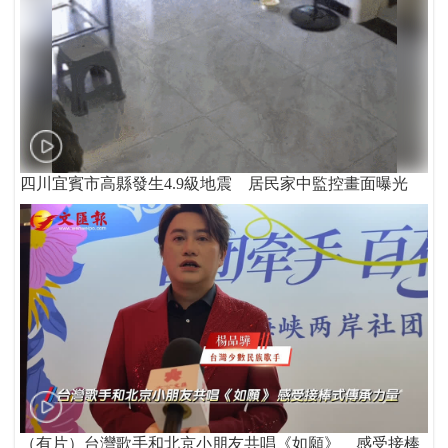
四川宜賓市高縣發生4.9級地震 居民家中監控畫面曝光
（有片）台灣歌手和北京小朋友共唱《如願》 感受接棒