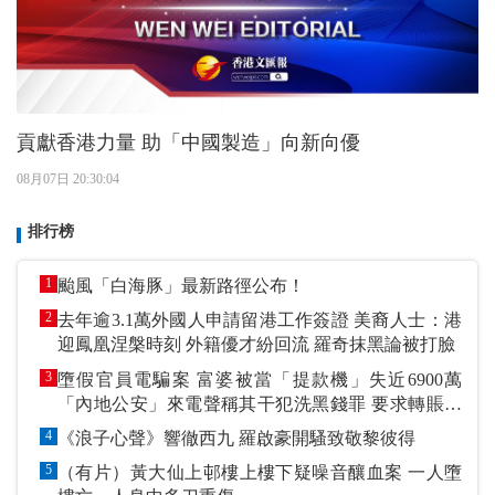
貢獻香港力量 助「中國製造」向新向優
08月07日 20:30:04
排行榜
1
颱風「白海豚」最新路徑公布！
2
去年逾3.1萬外國人申請留港工作簽證 美裔人士：港
迎鳳凰涅槃時刻 外籍優才紛回流 羅奇抹黑論被打臉
3
墮假官員電騙案 富婆被當「提款機」失近6900萬
「內地公安」來電聲稱其干犯洗黑錢罪 要求轉賬到
指定戶口作「保證金」
4
《浪子心聲》響徹西九 羅啟豪開騷致敬黎彼得
5
（有片）黃大仙上邨樓上樓下疑噪音釀血案 一人墮