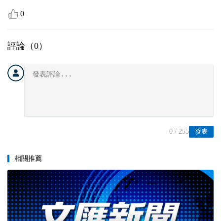
0
評論（
0
）
0
/ 255
發表
相關推薦