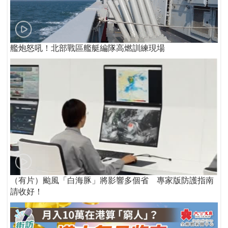
艦炮怒吼！北部戰區艦艇編隊高燃訓練現場
（有片）颱風「白海豚」將影響多個省 專家版防護指南
請收好！