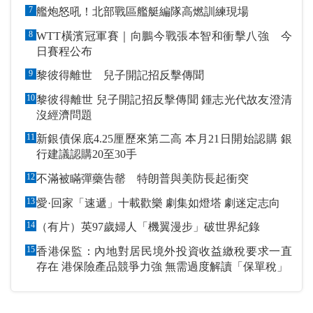
7
艦炮怒吼！北部戰區艦艇編隊高燃訓練現場
8
WTT橫濱冠軍賽｜向鵬今戰張本智和衝擊八強 今
日賽程公布
9
黎彼得離世 兒子開記招反擊傳聞
10
黎彼得離世 兒子開記招反擊傳聞 鍾志光代故友澄清
沒經濟問題
11
新銀債保底4.25厘歷來第二高 本月21日開始認購 銀
行建議認購20至30手
12
不滿被瞞彈藥告罄 特朗普與美防長起衝突
13
愛·回家「速遞」十載歡樂 劇集如燈塔 劇迷定志向
14
（有片）英97歲婦人「機翼漫步」破世界紀錄
15
香港保監：內地對居民境外投資收益繳稅要求一直
存在 港保險產品競爭力強 無需過度解讀「保單稅」