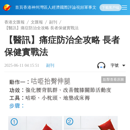
首頁
香港
神州
灣區人
經濟
國際
評論
視頻
軍事
文化
娛樂
生活
教育
體
下載客戶端
香港文匯報
文匯報
副刊
【醫訊】痛症防治全攻略 長者保健實戰法
【醫訊】痛症防治全攻略 長者
保健實戰法
2025-06-11 04:15:51
副刊
字號