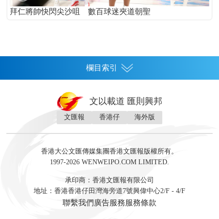
拜仁將帥快閃尖沙咀 數百球迷夾道朝聖
欄目索引
首頁
文以載道 匯則興邦
香港
文匯報
香港仔
海外版
神州
灣區生活
灣區企業
灣區文化
灣區旅遊
灣區人
灣區人才
灣區政策
灣區服務易
經濟
財經
地產
投資
財評
數字經濟
經湋論
香港大公文匯傳媒集團香港文匯報版權所有。
國際
1997-2026 WENWEIPO.COM LIMITED.
評論
社評
評論
快評
來論
視頻
新聞
訪談
直播
經湋論
承印商：香港文匯報有限公司
軍事
地址：香港香港仔田灣海旁道7號興偉中心2/F - 4/F
文化
文博
藝術
文學
聯繫我們
廣告服務
服務條款
娛樂