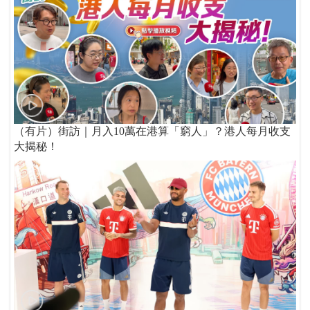
（有片）街訪｜月入10萬在港算「窮人」？港人每月收支
大揭秘！