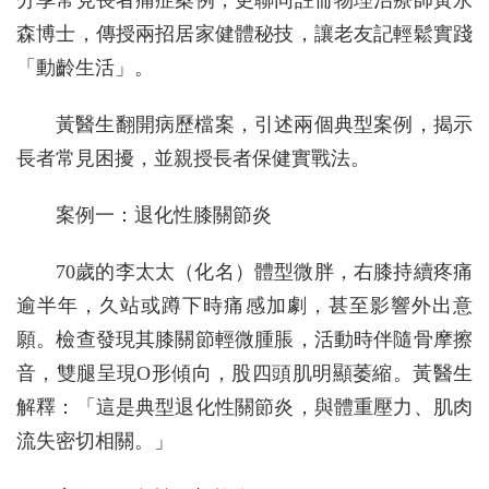
分享常見長者痛症案例，更聯同註冊物理治療師黃永
森博士，傳授兩招居家健體秘技，讓老友記輕鬆實踐
「動齡生活」。
黃醫生翻開病歷檔案，引述兩個典型案例，揭示
長者常見困擾，並親授長者保健實戰法。
案例一：退化性膝關節炎
70歲的李太太（化名）體型微胖，右膝持續疼痛
逾半年，久站或蹲下時痛感加劇，甚至影響外出意
願。檢查發現其膝關節輕微腫脹，活動時伴隨骨摩擦
音，雙腿呈現O形傾向，股四頭肌明顯萎縮。黃醫生
解釋：「這是典型退化性關節炎，與體重壓力、肌肉
流失密切相關。」