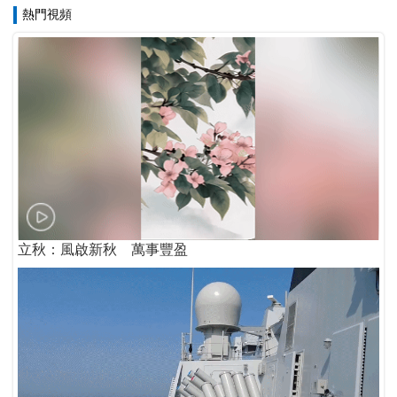
熱門視頻
立秋：風啟新秋 萬事豐盈