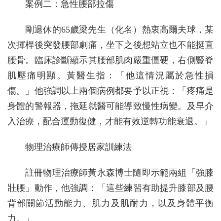
案例二：急性腰部拉傷
剛退休的65歲梁先生（化名）熱衷高爾夫球，某
次揮桿後突發腰部劇痛，坐下之後想站立也不能挺直
腰骨。臨床診斷顯示其腰部肌肉嚴重僵硬，右側豎脊
肌壓痛明顯。黃醫生指：「他這情況屬於急性損
傷。」他強調以上兩個病例都要予以正視：「疼痛是
身體的警報器，拖延就醫可能導致慢性病變。及早介
入治療，配合運動復健，才能有效逆轉功能衰退。」
物理治療師傳授居家訓練法
註冊物理治療師黃永森博士隨即示範兩組「強膝
壯腰」動作，他強調：「這些練習有助提升膝部及腰
背部關節活動能力、肌力及肌耐力，以及身體平衡
力。」