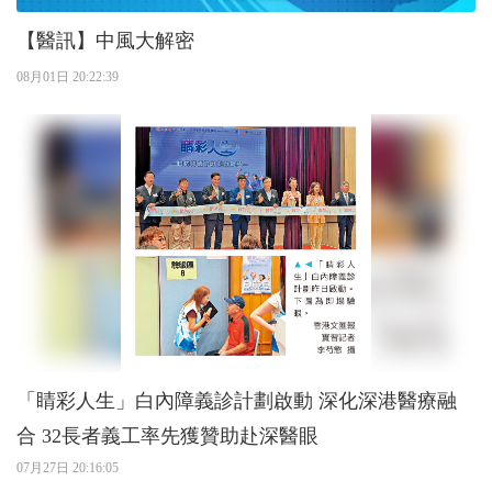
【醫訊】中風大解密
08月01日 20:22:39
「睛彩人生」白內障義診計劃啟動 深化深港醫療融
合 32長者義工率先獲贊助赴深醫眼
07月27日 20:16:05