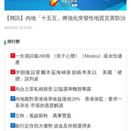
【簡訊】內地「十五五」將強化突發性地質災害防治
08月04日 20:31:05
排行榜
1
一生填詞逾200首 《浪子心聲》《Monica》成永恒遺
產
2
伊朗擬設霍爾木茲海峽新規瞄準美以 美國「硬
蹭」談判桌
3
烏合之眾私相授受 記協選舉醜態畢露
4
內地擬對香港保單收益徵稅20% 香港保監：要求一
直存在 市場勿過度解讀
5
立秋：風啟新秋 萬事豐盈
6
銀行定存四大優勢 資金及存期選擇多