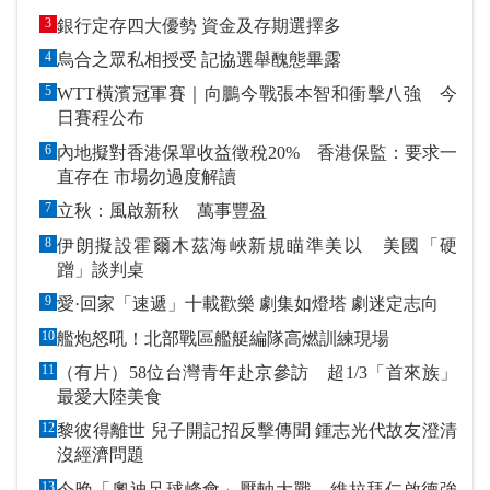
3
銀行定存四大優勢 資金及存期選擇多
4
烏合之眾私相授受 記協選舉醜態畢露
5
WTT橫濱冠軍賽｜向鵬今戰張本智和衝擊八強 今
日賽程公布
6
內地擬對香港保單收益徵稅20% 香港保監：要求一
直存在 市場勿過度解讀
7
立秋：風啟新秋 萬事豐盈
8
伊朗擬設霍爾木茲海峽新規瞄準美以 美國「硬
蹭」談判桌
9
愛·回家「速遞」十載歡樂 劇集如燈塔 劇迷定志向
10
艦炮怒吼！北部戰區艦艇編隊高燃訓練現場
11
（有片）58位台灣青年赴京參訪 超1/3「首來族」
最愛大陸美食
12
黎彼得離世 兒子開記招反擊傳聞 鍾志光代故友澄清
沒經濟問題
13
今晚「奧迪足球峰會」壓軸大戰 維拉拜仁啟德強