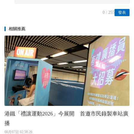
0
/ 255
發表
相關推薦
港鐵「禮讓運動2026」今展開 首邀市民錄製車站廣
播
08月07日 02:58:26