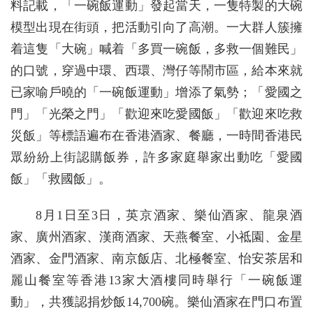
料記載，「一碗飯運動」發起當天，一隻特製的大碗
模型出現在街頭，把活動引向了高潮。一大群人簇擁
着這隻「大碗」喊着「多買一碗飯，多救一個難民」
的口號，穿過中環、西環、灣仔等鬧市區，給本來就
已家喻戶曉的「一碗飯運動」增添了氣勢；「愛國之
門」「光榮之門」「歡迎來吃愛國飯」「歡迎來吃救
災飯」等標語遍布在香港酒家、餐廳，一時間香港民
眾紛紛上街認購飯券，許多家庭舉家出動吃「愛國
飯」「救國飯」。
8月1日至3日，英京酒家、樂仙酒家、龍泉酒
家、廣州酒家、漢商酒家、天燕餐室、小祗園、金星
酒家、金門酒家、南京飯店、北極餐室、怡安茶居和
麗山餐室等香港13家大酒樓同時舉行「一碗飯運
動」，共獲認捐炒飯14,700碗。樂仙酒家在門口布置