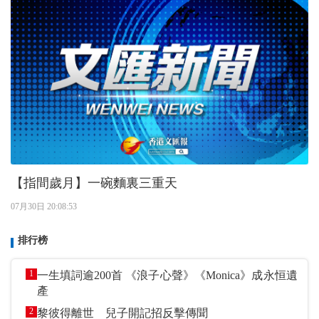
【指間歲月】一碗麵裏三重天
07月30日 20:08:53
排行榜
1
一生填詞逾200首 《浪子心聲》《Monica》成永恒遺
產
2
黎彼得離世 兒子開記招反擊傳聞