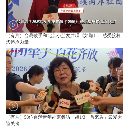
（有片）台灣歌手和北京小朋友共唱《如願》 感受接棒
式傳承力量
（有片）58位台灣青年赴京參訪 超1/3「首來族」最愛大
陸美食