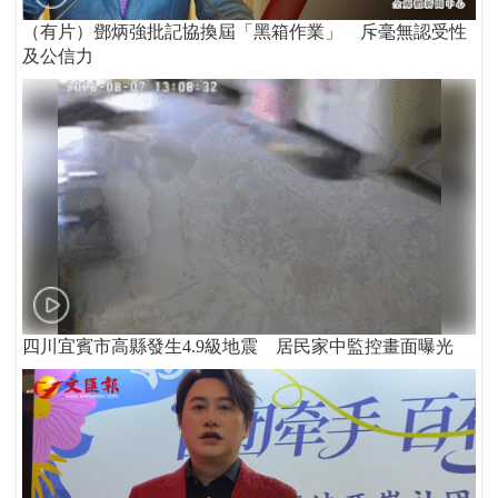
（有片）鄧炳強批記協換屆「黑箱作業」 斥毫無認受性
及公信力
四川宜賓市高縣發生4.9級地震 居民家中監控畫面曝光