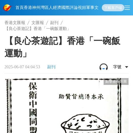
首頁
香港
神州
灣區人
經濟
國際
評論
視頻
軍事
文化
娛樂
生活
教育
體
下載客戶端
香港文匯報
文匯報
副刊
【良心茶遊記】香港「一碗飯運動」
【良心茶遊記】香港「一碗飯
運動」
2025-06-07 04:04:53
副刊
字號