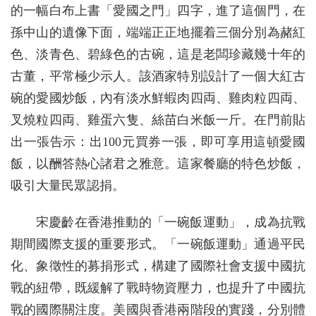
的一幅白布上書「愛國之門」四字，進了這個門，在
孫中山的遺像下面，端端正正地擺着三個分別為赭紅
色、淡青色、碧綠色的古碗，這是老闆珍藏幾十年的
古董，平常極少示人。該酒家特別設計了一個大紅古
碗的愛國炒飯，內有淡水鮮蝦肉四両、雞肉粒四両、
叉燒粒四両、雞蛋六隻、絲苗白米飯一斤。在門前貼
出一張告示：出100元買券一張，即可享用這頓愛國
飯，以酬答熱心諸君之雅意。這家餐廳的特色炒飯，
吸引大量民眾認捐。
宋慶齡在香港推動的「一碗飯運動」，成為抗戰
期間國際支援的重要形式。「一碗飯運動」通過平民
化、象徵性的募捐形式，構建了國際社會支援中國抗
戰的紐帶，既緩解了戰時物資壓力，也提升了中國抗
戰的國際關注度。美國與香港兩階段的實踐，分別體