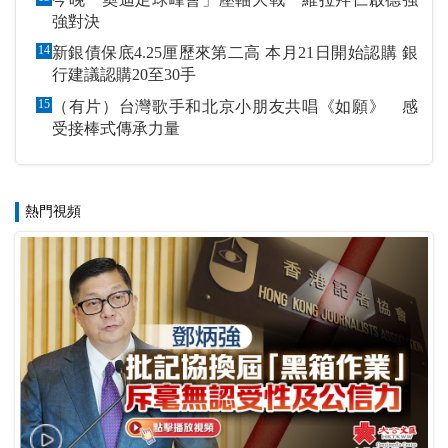
強對決
14
新銀債保底4.25厘歷來第二高 本月21日開始認購 銀
行建議認購20至30手
15
（有片）台灣歌手和北京小朋友共唱《如願》 感
受接棒式傳承力量
熱門視頻