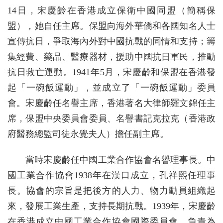
14日，宋慶齡在香港成立保衛中國同盟（簡稱保
盟），她自任主席。保盟向海外華僑和各國知名人士
宣傳抗日，爭取海內外對中國抗戰的同情和支持；籌
集經費、藥品、醫療器材，援助中國抗日軍民，推動
抗日救亡運動。1941年5月，宋慶齡和保盟在香港發
起「一碗飯運動」，並成立了「一碗飯運動」委員
會。宋慶齡任名譽主席，香港著名大律師羅文錦任主
席，保盟中央委員會委員、名譽書記克拉克（香港政
府醫務總監司徒永覺夫人）擔任副主席。
當時宋慶齡任中國工業合作協會名譽理事長。中
國工業合作協會1938年在漢口成立，孔祥熙任理事
長。協會的宗旨是把後方的人力、物力動員組織起
來，發展工業生產，支持長期抗戰。1939年，宋慶齡
在香港成立中國工業合作協會國際委員會，負責為