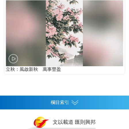
立秋：風啟新秋 萬事豐盈
欄目索引
首頁
文以載道 匯則興邦
香港