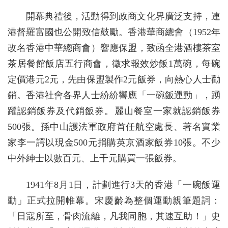
開幕典禮後，活動得到政商文化界廣泛支持，連
港督羅富國也公開致信鼓勵。香港華商總會（1952年
改名香港中華總商會）響應保盟，致函全港酒樓茶室
茶居餐館飯店五行商會，徵求報效炒飯1萬碗，每碗
定價港元2元，先由保盟製作2元飯券，向熱心人士勸
銷。香港社會各界人士紛紛響應「一碗飯運動」，踴
躍認銷飯券及代銷飯券。麗山餐室一家就認銷飯券
500張。孫中山護法軍政府首任航空處長、著名實業
家李一諤以現金500元捐購英京酒家飯券10張。不少
中外紳士以數百元、上千元購買一張飯券。
1941年8月1日，計劃進行3天的香港「一碗飯運
動」正式拉開帷幕。宋慶齡為整個運動親筆題詞：
「日寇所至，骨肉流離，凡我同胞，其速互助！」史