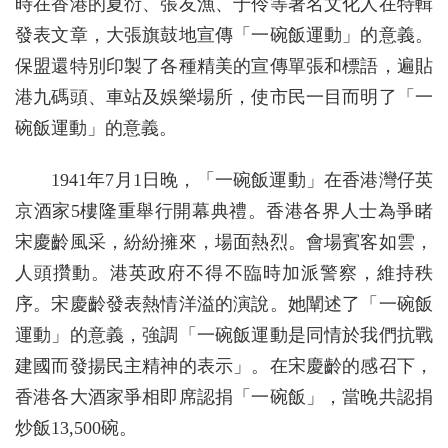
時在香港的夏衍、張友漁、于伶等著名文化人在特輯
發表文章，大張旗鼓地宣傳「一碗飯運動」的意義。
保盟還特別印製了各種精美的宣傳單張和標語，遍貼
港九碼頭、車站及娛樂場所，使市民一目而明了「一
碗飯運動」的意義。
1941年7月1日晚，「一碗飯運動」在香港灣仔英
京酒家5樓隆重舉行開幕典禮。香港各界人士為爭睹
宋慶齡風采，紛紛擁來，場面熱烈。會場賓客如雲，
人頭攢動。港英政府不得不臨時加派警察，維持秩
序。宋慶齡發表熱情洋溢的演說。她闡述了「一碗飯
運動」的意義，強調「一碗飯運動是同情於我們抗戰
建國而發揚民主精神的表示」。在宋慶齡的感召下，
香港各大酒家爭相即席認捐「一碗飯」，當晚共認捐
炒飯13,500碗。