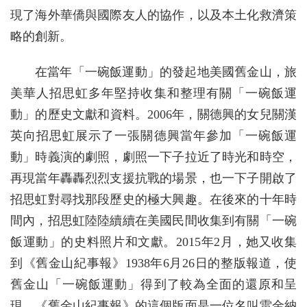
現了海外華僑與國際友人的協作，以及本土化救濟策
略的創新。
在當年「一碗飯運動」的發起地美國舊金山，旅
美華人招思虹多年堅持收集和整理有關「一碗飯運
動」的歷史文獻和資料。2006年，關德興的女兒關漢
英向招思虹展示了一張關德興當年參加「一碗飯運
動」時義演的劇照，劇照一下子拉近了時光和時空，
再現當年轟轟烈烈支援抗戰的場景，也一下子開啟了
招思虹對尋找那段歷史的極大興趣。在後來的十年時
間內，招思虹陸陸續續在美國民間收集到有關「一碗
飯運動」的史料照片和文獻。2015年2月，她又收集
到《舊金山紀事報》1938年6月26日的整版報道，使
舊金山「一碗飯運動」得到了較為全面的還原和呈
現。《舊金山紀事報》的這個版面是一位名叫雷金納