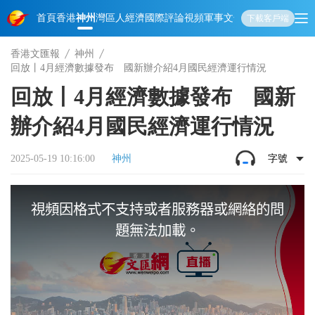
首頁
香港
神州
灣區人
經濟
國際
評論
視頻
軍事
文化
娛樂
生活
教育
體
下載客戶端
香港文匯報
神州
回放丨4月經濟數據發布 國新辦介紹4月國民經濟運行情況
回放丨4月經濟數據發布 國新
辦介紹4月國民經濟運行情況
2025-05-19 10:16:00
神州
字號