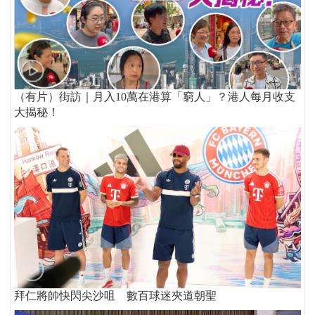
（有片）街訪｜月入10萬在港算「窮人」？港人每月收支
大揭秘！
拜仁將帥快閃尖沙咀 數百球迷夾道朝聖