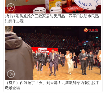
(有片) 消防處推介三款家居防災用品 四字口訣助市民熟
記操作步驟
（有片）西裝拉丁「火」到香港！北舞教師穿西裝跳拉丁
燃爆全場