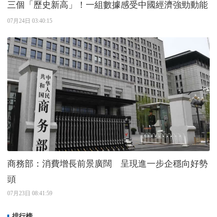
三個「歷史新高」！一組數據感受中國經濟強勁動能
07月24日 03:40:15
商務部：消費增長前景廣闊 呈現進一步企穩向好勢
頭
07月23日 08:41:59
排行榜