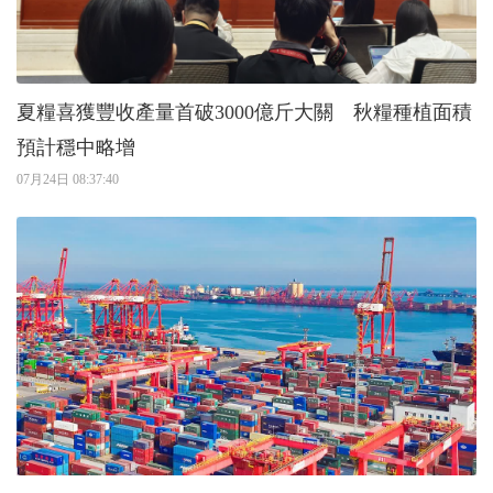
夏糧喜獲豐收產量首破3000億斤大關 秋糧種植面積
預計穩中略增
07月24日 08:37:40