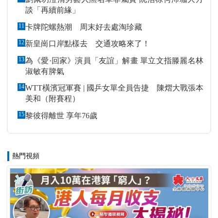
談「再續前緣」
11
卡牌陀螺熱潮 周末好去處淘珍藏
12
新皇崗口岸點樣去 交通攻略來了！
13
為《愛·回家》演員「友誼」解畫 單立文指滕麗名林
淑敏有脾氣
14
WTT橫濱冠軍賽 | 國乒女單全員告捷 陳熠大戰張本
美和（附賽程）
15
黎彼得離世 享年76歲
熱門視頻