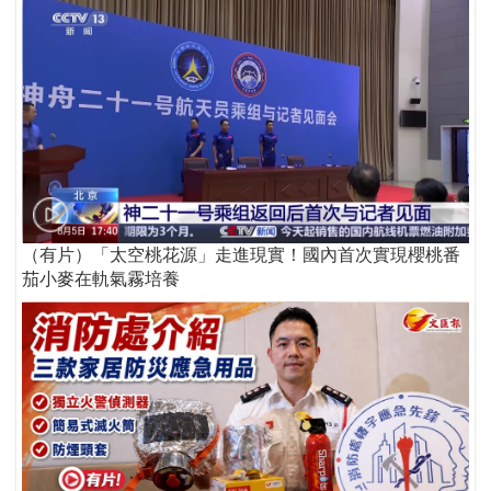
（有片）「太空桃花源」走進現實！國內首次實現櫻桃番
茄小麥在軌氣霧培養