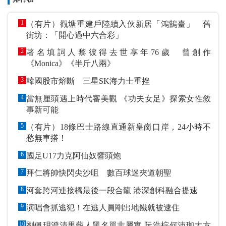
1
（有片）觀塘重建戶陸續入伙新居「鴻鵠臺」 舊
街坊：「開心過中六合彩」
2
著名填詞人黎彼得去世享年76歲 曾創作
《Monica》《半斤八兩》
3
韓國股市熔斷 三星SK海力士重挫
4
當無厘頭遇上時代審美觀 《功夫女足》探索女性敘
事新可能
5
（有片）18條巴士路線直通新皇崗口岸，24小時不
愁無車搭！
6
國足U17力克阿仙奴響頭炮
7
拜仁將帥快閃尖沙咀 數百球迷夾道朝聖
8
河套跨河連接橋最後一段合龍 港深創科融合提速
9
演唱會抓逃犯！在逃人員剛出地鐵就被逮住
10
劉佩玥澄清男藝人黑名單非屬實 阮浩棕何沛珈大方