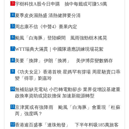
3
宇樹科技A股今日申購 抽中每籤或可賺5.9萬
4
夏季皮炎濕熱盛 清熱健脾要分清
5
周志康不信《中聲4》賽果內定
6
颱風「白海豚」登陸瞬間 風雨強勁樹木搖晃
7
WTT瑞典大滿貫｜中國隊適應訓練現場花絮
8
美要「換牌」 伊朗「換將」 美伊博弈變數猶存
9
《功夫女足》香港首映 星媽罕有撐場 周星馳賣口乖
變「得罪」劉嘉玲
10
無補貼缺充電站 小巴轉電動卻步 業界促增設基建重
啟換車資助或貸款擔保 加速新能源轉型
11
京津冀或有強降雨 颱風「白海豚」會重現「杜蘇
芮」強度嗎？
12
香港逾百盛事「連珠炮發」 下半年料吸185萬旅客