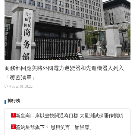
商務部回應美將外國電力逆變器和先進機器人列入
「覆蓋清單」
07月30日 01:59:22
排行榜
1
新皇崗口岸以盡快開通為目標 大量測試保運作暢順
2
簽約星爺旗下？ 思貝笑言「𦧲飯應」