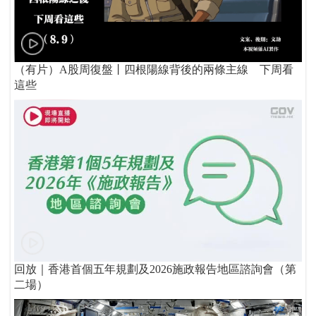
（有片）A股周復盤丨四根陽線背後的兩條主線 下周看
這些
回放｜香港首個五年規劃及2026施政報告地區諮詢會（第
二場）