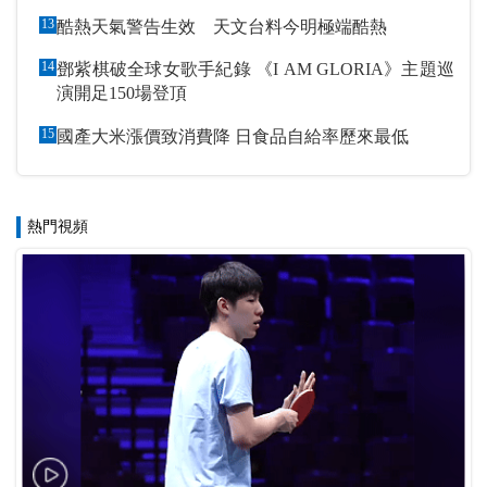
13
酷熱天氣警告生效 天文台料今明極端酷熱
14
鄧紫棋破全球女歌手紀錄 《I AM GLORIA》主題巡
演開足150場登頂
15
國產大米漲價致消費降 日食品自給率歷來最低
熱門視頻