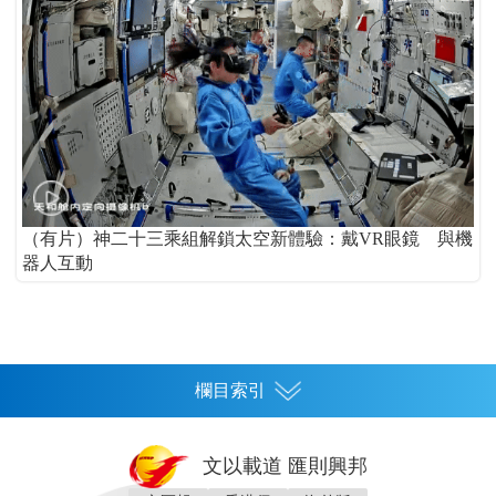
（有片）神二十三乘組解鎖太空新體驗：戴VR眼鏡 與機
器人互動
欄目索引
首頁
文以載道 匯則興邦
香港