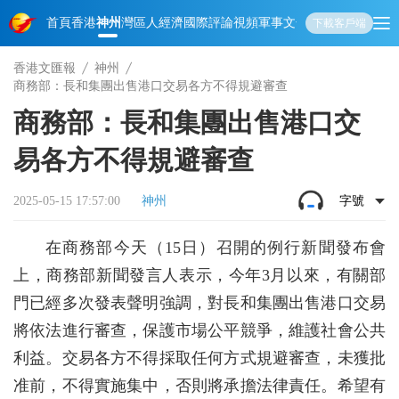
首頁
香港
神州
灣區人
經濟
國際
評論
視頻
軍事
文化
娛樂
生活
教育
體
下載客戶端
香港文匯報
神州
商務部：長和集團出售港口交易各方不得規避審查
商務部：長和集團出售港口交
易各方不得規避審查
2025-05-15 17:57:00
神州
字號
在商務部今天（15日）召開的例行新聞發布會
上，商務部新聞發言人表示，今年3月以來，有關部
門已經多次發表聲明強調，對長和集團出售港口交易
將依法進行審查，保護市場公平競爭，維護社會公共
利益。交易各方不得採取任何方式規避審查，未獲批
准前，不得實施集中，否則將承擔法律責任。希望有