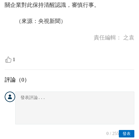
關企業對此保持清醒認識，審慎行事。
（來源：央視新聞）
責任編輯：
之袁
1
評論（
0
）
0
/ 255
發表