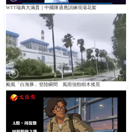
WTT瑞典大滿貫｜中國隊適應訓練現場花絮
颱風「白海豚」登陸瞬間 風雨強勁樹木搖晃