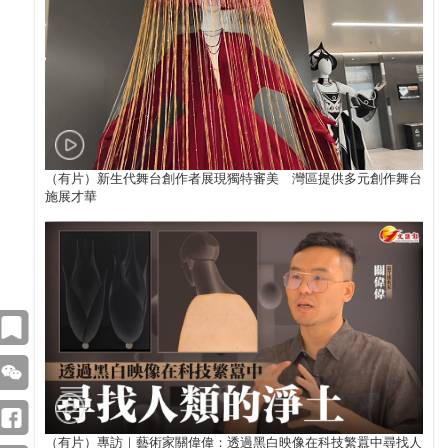
（有片）新生代舞台創作者展現獨特審美 灣區提供多元創作舞台
施展才華
（有片）專訪｜藝術家關偉偉：透過黑白映像在科技繁囂中尋找人