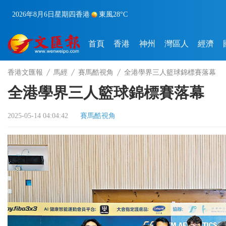
2026年8月6日
星期四
香港
東風
28°C
首頁
香港
神州
灣區人
經濟
香港文匯報
馬經
賽馬酷視角
全港學界三人籃球錦標賽落幕
全港學界三人籃球錦標賽落幕
2025-05-14 04:04:42
賽馬酷視角