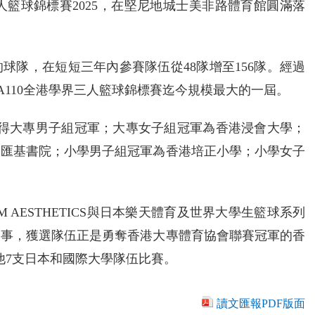
三人籃球錦標賽2025，在堅尼地城士美非路體育館圓滿落
球隊，在短短三年內參賽隊伍從48隊增至156隊。經過
GA110全港學界三人籃球錦標賽迄今規模最大的一屆。
取得大專男子組冠軍；大專女子組冠軍為香港浸會大學；
為匯基書院；小學男子組冠軍為香港培正小學；小學女子
AESTHETICS與日本樂天體育及世界大學生籃球系列
賽事，獲選隊伍正是勇奪香港大專體育協會聯賽冠軍的香
他7支日本和國際大學隊伍比賽。
讀文匯報PDF版面