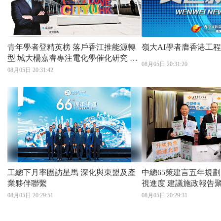
青年學者登精英榜 落戶香江推能源轉
嶺大AI學者膺香港工
型 城大楊嘉睿專注電化學催化研究 讚
08月05日 20:31:20
港科研優勢助成果轉化
08月05日 20:31:42
工總下月率團訪星馬 深化與東盟及產
中總65策建言五年規劃
業夥伴聯繫
視進度 建議施政報告聚焦經濟民生 北
都發展屬重中之重
08月05日 20:29:51
08月05日 20:29:31