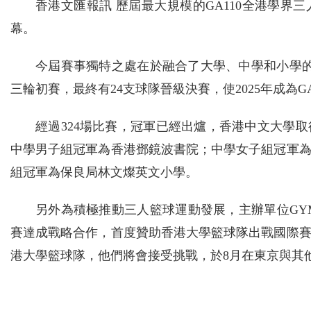
香港文匯報訊 歷屆最大規模的GA110全港學界
幕。
今屆賽事獨特之處在於融合了大學、中學和小學的
三輪初賽，最終有24支球隊晉級決賽，使2025年成為
經過324場比賽，冠軍已經出爐，香港中文大學
中學男子組冠軍為香港鄧鏡波書院；中學女子組冠軍
組冠軍為保良局林文燦英文小學。
另外為積極推動三人籃球運動發展，主辦單位GYM 
賽達成戰略合作，首度贊助香港大學籃球隊出戰國際
港大學籃球隊，他們將會接受挑戰，於8月在東京與其