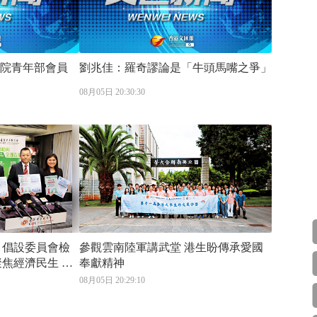
程院青年部會員
劉兆佳：羅奇謬論是「牛頭馬嘴之爭」
08月05日 20:30:30
 倡設委員會檢
參觀雲南陸軍講武堂 港生盼傳承愛國
奉獻精神
08月05日 20:29:10