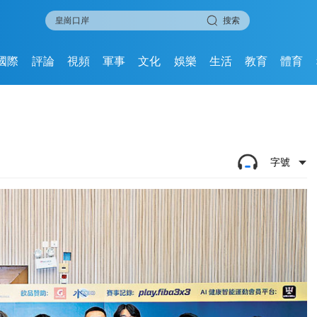
搜索
國際
評論
視頻
軍事
文化
娛樂
生活
教育
體育
字號