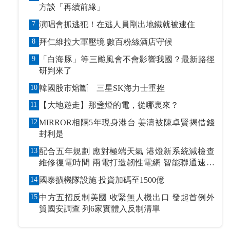
方談「再續前緣」
7
演唱會抓逃犯！在逃人員剛出地鐵就被逮住
8
拜仁維拉大軍壓境 數百粉絲酒店守候
9
「白海豚」等三颱風會不會影響我國？最新路徑
研判來了
10
韓國股市熔斷 三星SK海力士重挫
11
【大地遊走】那盞燈的電，從哪裏來？
12
MIRROR相隔5年現身港台 姜濤被陳卓賢揭借錢
封利是
13
配合五年規劃 應對極端天氣 港燈新系統減檢查
維修復電時間 兩電打造韌性電網 智能聯通速應
萬變
14
國泰擴機隊設施 投資加碼至1500億
15
中方五招反制美國 收緊無人機出口 發起首例外
貿國安調查 列6家實體入反制清單