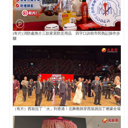
(有片) 消防處推介三款家居防災用品 四字口訣助市民熟記操作步
驟
（有片）西裝拉丁「火」到香港！北舞教師穿西裝跳拉丁燃爆全場