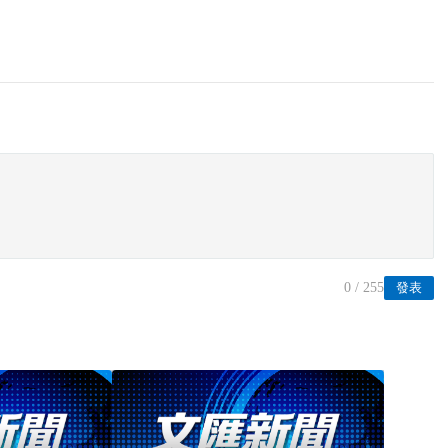
0
/ 255
發表