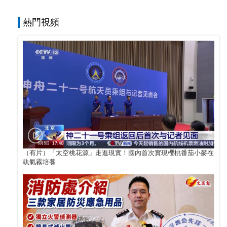
熱門視頻
（有片）「太空桃花源」走進現實！國內首次實現櫻桃番茄小麥在
軌氣霧培養