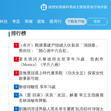
媒體矩陣
爆料專線
文匯報
香港仔
海外版
科技
專題
專欄
圖集
匯周刊
下載客戶端
登錄
排行榜
1
（有片）觀塘重建戶陸續入伙新居「鴻鵠臺」
舊街坊：「開心過中六合彩」
2
著名填詞人黎彼得去世享年76歲 曾創作
《Monica》《半斤八兩》
3
當無厘頭遇上時代審美觀 《功夫女足》探索女性
敘事新可能
4
黎彼得離世 享年76歲
5
為《愛·回家》演員「友誼」解畫 單立文指滕麗
名林淑敏有脾氣
6
劉佩玥澄清男藝人黑名單非屬實 阮浩棕何沛珈大