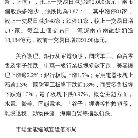
幣，下同），比上一交易日減少約2,000億元；兩市
個股跌多漲少，漲跌比為0.87：1，其中漲停81家，
較上一交易日減少48家；跌停11家，較上一交易日增
加7家。截至上個交易日，滬深兩市兩融餘額逾
18,184億元，較前一交易日增加91.98億元。
美容護理、銀行及家電領漲，國防軍工、商貿零
售及電子領跌。申萬一級行業板塊多數下跌，美容護
理上漲逾2.2%；銀行板塊上漲1.5%；家用電器板塊上
漲逾1.3%。國防軍工板塊下跌近1.8%；商貿零售板塊
下跌逾1.3%，電子板塊下跌0.97%。概念主題方面，
水電、醫美、固態電池、「谷子」經濟等指數領漲，
離境退稅、動物保健、海南自貿等指數領跌。
市場量能縮減宜逢低布局