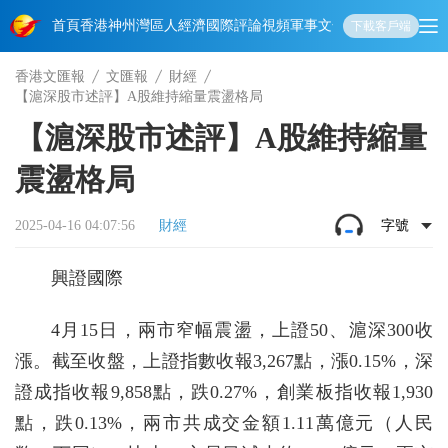
首頁
香港
神州
灣區人
經濟
國際
評論
視頻
軍事
文化
娛樂
生活
教育
體
下載客戶端
香港文匯報
文匯報
財經
【滬深股市述評】A股維持縮量震盪格局
【滬深股市述評】A股維持縮量
震盪格局
2025-04-16 04:07:56
財經
字號
興證國際
4月15日，兩市窄幅震盪，上證50、滬深300收
漲。截至收盤，上證指數收報3,267點，漲0.15%，深
證成指收報9,858點，跌0.27%，創業板指收報1,930
點，跌0.13%，兩市共成交金額1.11萬億元（人民