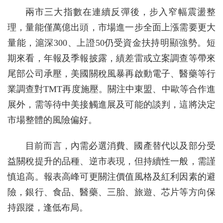
兩市三大指數在連續反彈後，步入窄幅震盪整
理，量能僅萬億出頭，市場進一步全面上漲需要更大
量能，滬深300、上證50仍受資金扶持明顯強勢。短
期來看，年報及季報披露，績差雷或立案調查等帶來
尾部公司承壓，美國關稅風暴再啟動電子、醫藥等行
業調查對TMT再度施壓。關注中東盟、中歐等合作進
展外，需等待中美接觸進展及可能的談判，這將決定
市場整體的風險偏好。
目前而言，內需必選消費、國產替代以及部分受
益關稅提升的品種、逆市表現，但持續性一般，需謹
慎追高。報表高峰可更關注價值風格及紅利因素的避
險，銀行、食品、醫藥、三胎、旅遊、芯片等方向保
持跟蹤，逢低布局。