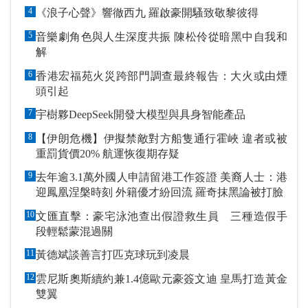
指定戶口作「保證金」
4
《浪子心聲》響徹西九 羅啟豪開騷致敬黎彼得
5
音樂劇角色與人生深度共振 陳松伶從暗黑中自我和
解
6
香港宏福苑火災跨部門調查最終報告：大火或由煙
頭引起
7
宇樹夥DeepSeek開發大模型與具身智能產品
8
【伊朗危機】伊擬禁敵對方船隻通行霍峽 違者或被
重罰貨價20% 航運恢復期存疑
9
去年逾3.1萬外國人申請留港工作簽證 美裔人士：港
迎鳳凰涅槃時刻 外籍優才紛回流 羅奇抹黑論被打臉
10
文匯直擊：豪宅泳池查出假證救生員 三種造假手
段輕鬆蒙混過關
11
黃德斌談善言打匹克球玩到凌晨
12
雲尼斯奧斯續約兼1.4億歐元豪簽文迪 皇馬打造黃金
雙翼