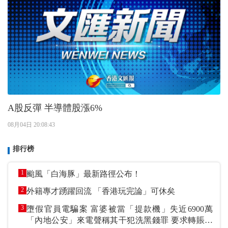
A股反彈 半導體股漲6%
08月04日 20:08:43
排行榜
1
颱風「白海豚」最新路徑公布！
2
外籍專才踴躍回流 「香港玩完論」可休矣
3
墮假官員電騙案 富婆被當「提款機」失近6900萬
「內地公安」來電聲稱其干犯洗黑錢罪 要求轉賬到