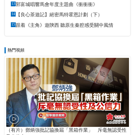
13
郭富城唱響馬會年度主題曲《衝衝衝》
14
【良心茶遊記】絕密馬特霍恩計劃（下）
15
跟着《主角》遊陝西 聽原生秦腔感受關中風情
熱門視頻
（有片）鄧炳強批記協換屆「黑箱作業」 斥毫無認受性