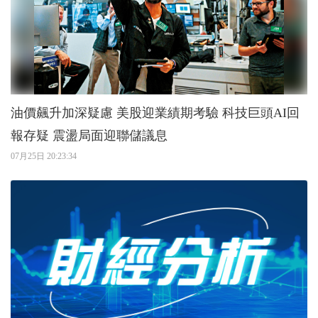
油價飆升加深疑慮 美股迎業績期考驗 科技巨頭AI回
報存疑 震盪局面迎聯儲議息
07月25日 20:23:34