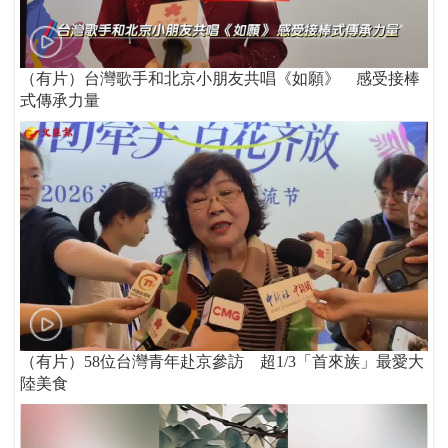
（有片）台灣歌手和北京小朋友共唱《如願》 感受接棒
式傳承力量
（有片）58位台灣青年赴京參訪 超1/3「首來族」最愛大
陸美食