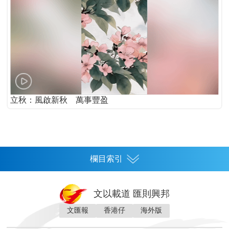
立秋：風啟新秋 萬事豐盈
欄目索引
首頁
文以載道 匯則興邦
香港
文匯報
香港仔
海外版
神州
灣區生活
灣區企業
灣區文化
灣區旅遊
灣區人