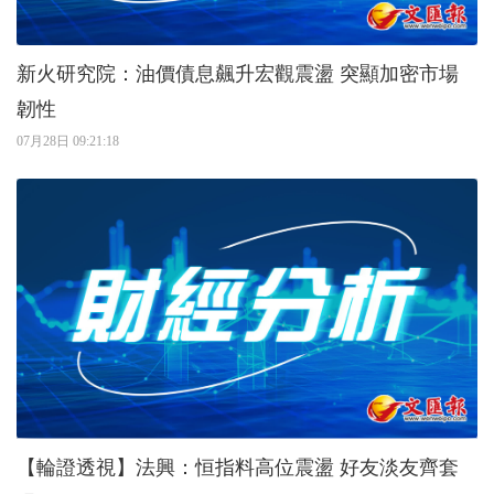
新火研究院：油價債息飆升宏觀震盪 突顯加密市場
韌性
07月28日 09:21:18
【輪證透視】法興：恒指料高位震盪 好友淡友齊套