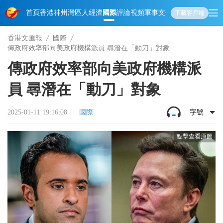
首頁
香港
神州
灣區人
經濟
國際
評論
視頻
軍事
文化
娛樂
生活
教育
體
下載客戶端
香港文匯報
國際
傳政府效率部向美政府機構派員 尋潛在「動刀」對象
傳政府效率部向美政府機構派
員 尋潛在「動刀」對象
2025-01-11 19:16:08
國際
字號