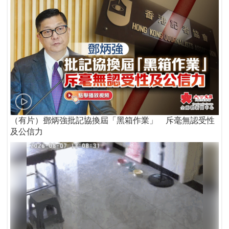
（有片）鄧炳強批記協換屆「黑箱作業」 斥毫無認受性
及公信力