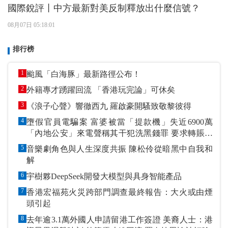
國際銳評丨中方最新對美反制釋放出什麼信號？
08月07日 05:18:01
排行榜
1
颱風「白海豚」最新路徑公布！
2
外籍專才踴躍回流 「香港玩完論」可休矣
3
《浪子心聲》響徹西九 羅啟豪開騷致敬黎彼得
4
墮假官員電騙案 富婆被當「提款機」失近6900萬
「內地公安」來電聲稱其干犯洗黑錢罪 要求轉賬到
指定戶口作「保證金」
5
音樂劇角色與人生深度共振 陳松伶從暗黑中自我和
解
6
宇樹夥DeepSeek開發大模型與具身智能產品
7
香港宏福苑火災跨部門調查最終報告：大火或由煙
頭引起
8
去年逾3.1萬外國人申請留港工作簽證 美裔人士：港