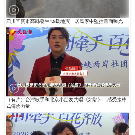
四川宜賓市高縣發生4.9級地震 居民家中監控畫面曝光
（有片）台灣歌手和北京小朋友共唱《如願》 感受接棒
式傳承力量