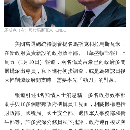
馬斯克（右）與拉馬斯瓦米 CNBC
美國當選總統特朗普提名馬斯克和拉馬斯瓦米，
在新政府負責新設的政府效率部。《華盛頓郵報》上
周五（1月10日）報道，兩名億萬富豪已向政府多間
機構派出專員，私下進行初步調查，或是為確認日後
大幅削減政府開支時，需要率先「動刀」的對象。
報道引述4名知情人士消息稱，多名政府效率部
助手與10多個聯邦政府機構員工見面，相關機構包括
財政部、國稅局、國土安全部、退伍軍人事務部和衞
生部等。許多資深公務員私下批評，政府運作模式與