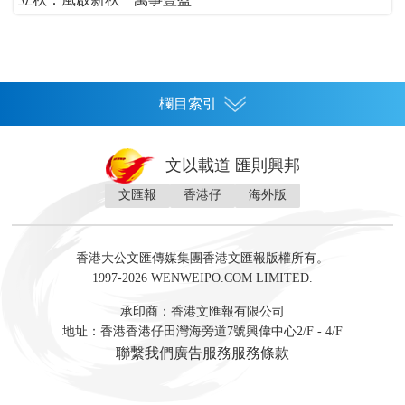
欄目索引
首頁
文以載道 匯則興邦
香港
文匯報
香港仔
海外版
神州
灣區生活
灣區企業
灣區文化
灣區旅遊
灣區人
灣區人才
灣區政策
灣區服務易
經濟
財經
地產
投資
財評
數字經濟
經湋論
香港大公文匯傳媒集團香港文匯報版權所有。
國際
1997-2026 WENWEIPO.COM LIMITED.
評論
社評
評論
快評
來論
視頻
新聞
訪談
直播
經湋論
承印商：香港文匯報有限公司
軍事
地址：香港香港仔田灣海旁道7號興偉中心2/F - 4/F
文化
文博
藝術
文學
聯繫我們
廣告服務
服務條款
娛樂
生活
旅遊
美食
時尚
健康
教育
教育科研
內地教育
升學資訊
DSE資訊