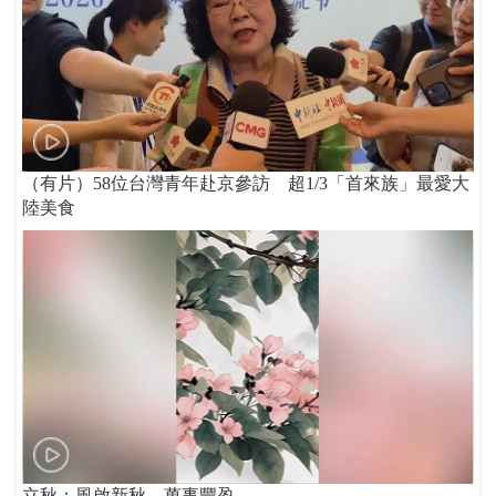
（有片）58位台灣青年赴京參訪 超1/3「首來族」最愛大
陸美食
立秋：風啟新秋 萬事豐盈