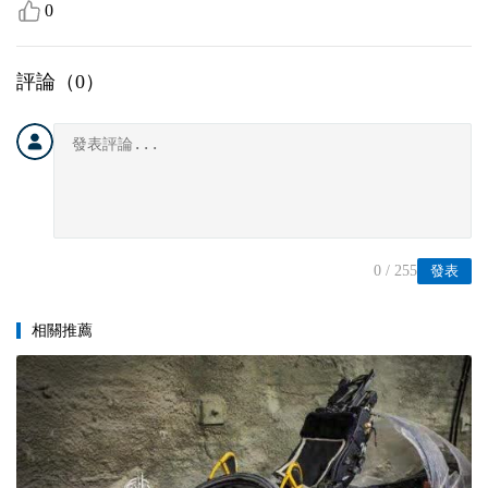
0
評論（
0
）
0
/ 255
發表
相關推薦