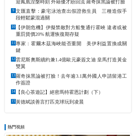
迎鳳凰涅槃時刻 外籍優才紛回流 羅奇抹黑論被打臉
9
文匯直擊：豪宅泳池查出假證救生員 三種造假手
段輕鬆蒙混過關
10
【伊朗危機】伊擬禁敵對方船隻通行霍峽 違者或被
重罰貨價20% 航運恢復期存疑
11
專家：霍爾木茲海峽能否重開 美伊利益置換成關
鍵
12
雲尼斯奧斯續約兼1.4億歐元豪簽文迪 皇馬打造黃金
雙翼
13
羅奇抹黑論被打臉！去年逾3.1萬外國人申請留港工
作簽證
14
【良心茶遊記】絕密馬特霍恩計劃（下）
15
黃德斌談善言打匹克球玩到凌晨
熱門視頻