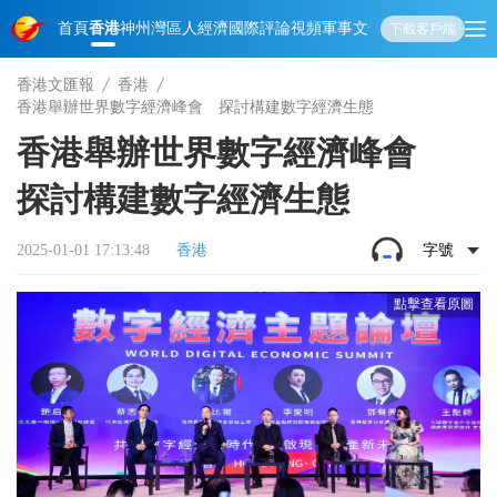
首頁
香港
神州
灣區人
經濟
國際
評論
視頻
軍事
文化
娛樂
生活
教育
體
下載客戶端
香港文匯報
香港
香港舉辦世界數字經濟峰會 探討構建數字經濟生態
香港舉辦世界數字經濟峰會
探討構建數字經濟生態
2025-01-01 17:13:48
香港
字號