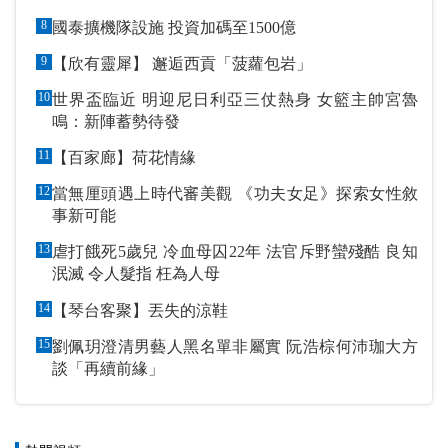
8
國泰擴機隊設施 投資加碼至1500億
9
【欣有靈犀】 邂逅西貢「菠蘿包岩」
10
世界盃臨近 明迎尼日利亞三仗熱身 女籃主帥宮魯
鳴：新陣蓄勢待發
11
【百家廊】荷花情緣
12
當無厘頭遇上時代審美觀 《功夫女足》探索女性敘
事新可能
13
虐打餓死5歲兒 冷血母囚22年 法官斥野蠻殘酷 良知
泯滅 令人髮指 枉為人母
14
【琴台客聚】丟失的涼鞋
15
劉佩玥澄清男藝人黑名單非屬實 阮浩棕何沛珈大方
談「再續前緣」