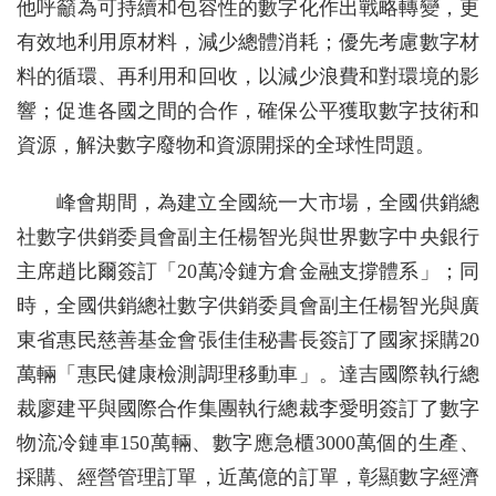
他呼籲為可持續和包容性的數字化作出戰略轉變，更
有效地利用原材料，減少總體消耗；優先考慮數字材
料的循環、再利用和回收，以減少浪費和對環境的影
響；促進各國之間的合作，確保公平獲取數字技術和
資源，解決數字廢物和資源開採的全球性問題。
峰會期間，為建立全國統一大市場，全國供銷總
社數字供銷委員會副主任楊智光與世界數字中央銀行
主席趙比爾簽訂「20萬冷鏈方倉金融支撐體系」；同
時，全國供銷總社數字供銷委員會副主任楊智光與廣
東省惠民慈善基金會張佳佳秘書長簽訂了國家採購20
萬輛「惠民健康檢測調理移動車」。達吉國際執行總
裁廖建平與國際合作集團執行總裁李愛明簽訂了數字
物流冷鏈車150萬輛、數字應急櫃3000萬個的生產、
採購、經營管理訂單，近萬億的訂單，彰顯數字經濟