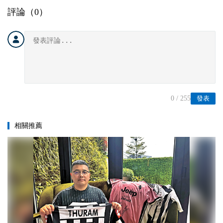
評論（
0
）
0
/ 255
發表
相關推薦