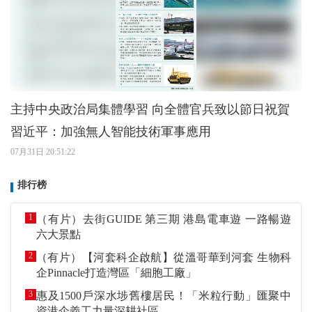
主持中央政治局集體學習 向全體官兵致以節日祝賀
習近平：加強無人智能技術軍事應用
07月31日 20:51:22
排行榜
1
（有片）去街GUIDE 第三期 港島電車遊 一路暢遊
六大景點
2
（有片）【河套科企啟航】從溫哥華到河套 生物科
企Pinnacle打造灣區「細胞工廠」
3
惠及1500戶深水埗舊樓居民！「米粒行動」匯聚中
資港企義工力量深耕社區