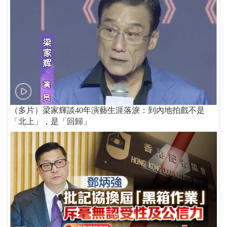
（多片）梁家輝談40年演藝生涯落淚：到內地拍戲不是
「北上」，是「回歸」