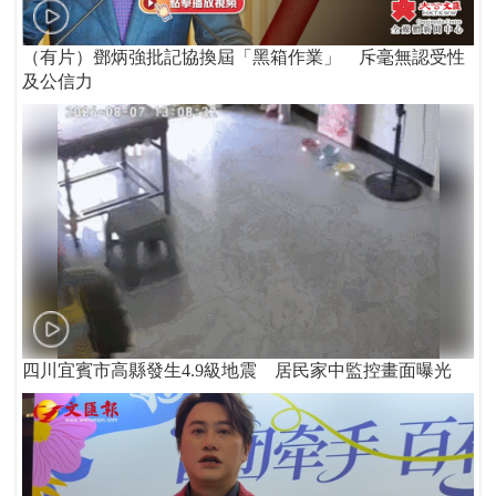
（有片）鄧炳強批記協換屆「黑箱作業」 斥毫無認受性
及公信力
四川宜賓市高縣發生4.9級地震 居民家中監控畫面曝光