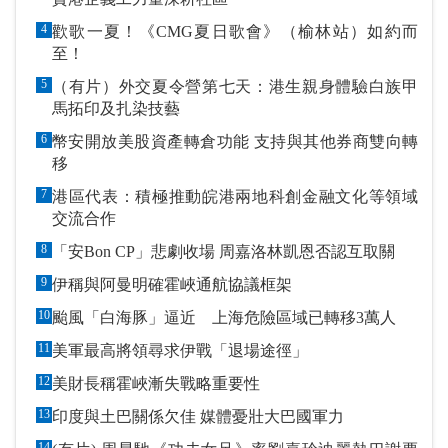
4
歡歌一夏！《CMG夏日歌會》（榆林站）如約而
至！
5
（有片）外交夏令營第七天：港生親身體驗白族甲
馬拓印及扎染技藝
6
幣安開放美股資產轉倉功能 支持與其他券商雙向轉
移
7
港區代表：積極推動皖港兩地科創金融文化等領域
交流合作
8
「安Bon CP」悲劇收場 周嘉洛林凱恩否認互取關
9
伊稱與阿曼明確霍峽通航協議框架
10
颱風「白海豚」逼近 上海危險區域已轉移3萬人
11
美軍最高將領尋求伊戰「退場途徑」
12
美財長稱霍峽漸失戰略重要性
13
印度與土巴關係欠佳 媒體憂壯大巴國軍力
14