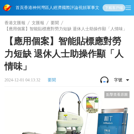
首頁
香港
神州
灣區人
經濟
國際
評論
視頻
軍事
文化
娛樂
生活
教育
體
下載客戶端
香港文匯報
文匯報
要聞
【應用個案】智能貼標應對勞力短缺 退休人士助操作顯「人情味」
【應用個案】智能貼標應對勞
力短缺 退休人士助操作顯「人
情味」
2024-12-01 04:13:32
要聞
字號