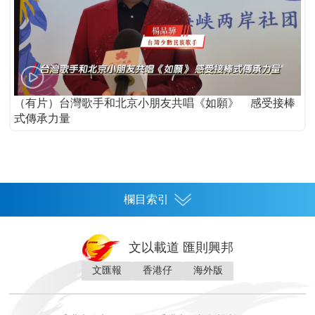
（有片）台灣歌手和北京小朋友共唱《如願》 感受接棒
式傳承力量
欄目索引
首頁
文以載道 匯則興邦
香港
文匯報
香港仔
海外版
神州
灣區生活
灣區企業
灣區文化
灣區旅遊
灣區人
灣區人才
灣區政策
灣區服務易
經濟
財經
地產
投資
財評
數字經濟
經湋論