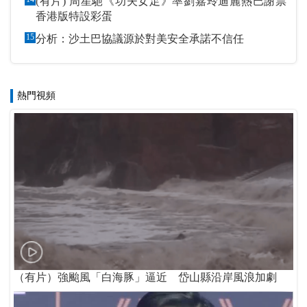
(有片) 周星馳《功夫女足》率劉嘉玲迪麗熱巴謝票
香港版特設彩蛋
15
分析：沙土巴協議源於對美安全承諾不信任
熱門視頻
（有片）強颱風「白海豚」逼近 岱山縣沿岸風浪加劇