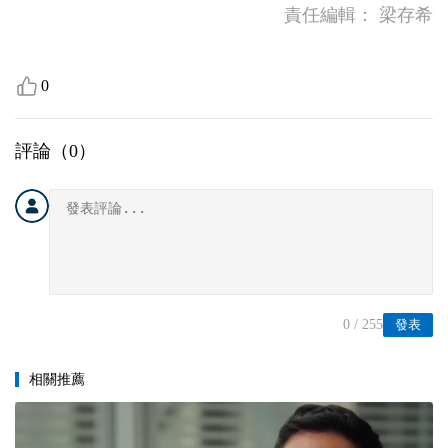
責任編輯：
梁存希
0
評論（
0
）
0
/ 255
發表
相關推薦