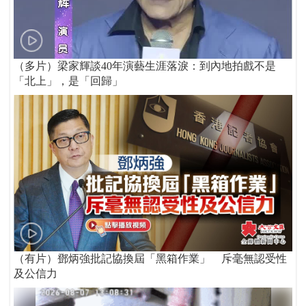
（多片）梁家輝談40年演藝生涯落淚：到內地拍戲不是
「北上」，是「回歸」
（有片）鄧炳強批記協換屆「黑箱作業」 斥毫無認受性
及公信力