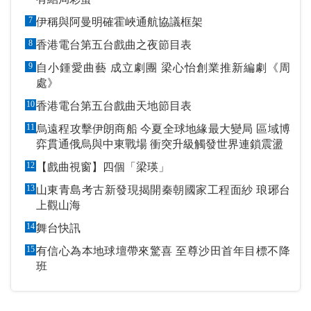
7
伊稱與阿曼明確霍峽通航協議框架
8
香港電台第五台戲曲之夜節目表
9
自小鍾愛曲藝 成立劇團 梁心怡創業推新編劇《周
處》
10
香港電台第五台戲曲天地節目表
11
烏遠程攻擊伊朗商船 今夏全球地緣最大變局 區域博
弈貫通俄烏與中東戰場 衝突升級觸發世界連鎖震盪
12
【戲曲視窗】四個「梁瑛」
13
山東青島考古新發現揭開秦朝國家工程面紗 琅琊台
上觀山海
14
舞台快訊
15
有信心為本地球壇帶來驚喜 至尊沙田首年目標不降
班