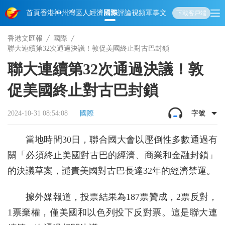
首頁
香港
神州
灣區人
經濟
國際
評論
視頻
軍事
文化
娛樂
生活
教育
體
下載客戶端
香港文匯報
國際
聯大連續第32次通過決議！敦促美國終止對古巴封鎖
聯大連續第32次通過決議！敦
促美國終止對古巴封鎖
2024-10-31 08:54:08
國際
字號
當地時間30日，聯合國大會以壓倒性多數通過有
關「必須終止美國對古巴的經濟、商業和金融封鎖」
的決議草案，譴責美國對古巴長達32年的經濟禁運。
據外媒報道，投票結果為187票贊成，2票反對，
1票棄權，僅美國和以色列投下反對票。這是聯大連