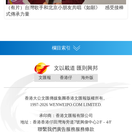
（有片）台灣歌手和北京小朋友共唱《如願》 感受接棒
式傳承力量
欄目索引
首頁
文以載道 匯則興邦
香港
文匯報
香港仔
海外版
神州
灣區生活
灣區企業
灣區文化
灣區旅遊
灣區人
灣區人才
灣區政策
灣區服務易
經濟
財經
地產
投資
財評
數字經濟
經湋論
香港大公文匯傳媒集團香港文匯報版權所有。
國際
1997-2026 WENWEIPO.COM LIMITED.
評論
社評
評論
快評
來論
視頻
新聞
訪談
直播
經湋論
承印商：香港文匯報有限公司
軍事
地址：香港香港仔田灣海旁道7號興偉中心2/F - 4/F
文化
文博
藝術
文學
聯繫我們
廣告服務
服務條款