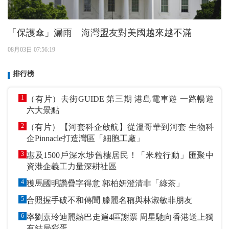
「保護傘」漏雨 海灣盟友對美國越來越不滿
08月03日 07:56:19
排行榜
1
（有片）去街GUIDE 第三期 港島電車遊 一路暢遊
六大景點
2
（有片）【河套科企啟航】從溫哥華到河套 生物科
企Pinnacle打造灣區「細胞工廠」
3
惠及1500戶深水埗舊樓居民！「米粒行動」匯聚中
資港企義工力量深耕社區
4
獲馬國明讚疊字得意 郭柏妍澄清非「綠茶」
5
合照握手破不和傳聞 滕麗名稱與林淑敏非朋友
6
率劉嘉玲迪麗熱巴走遍4區謝票 周星馳向香港送上獨
有結局彩蛋