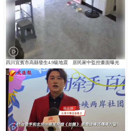
四川宜賓市高縣發生4.9級地震 居民家中監控畫面曝光