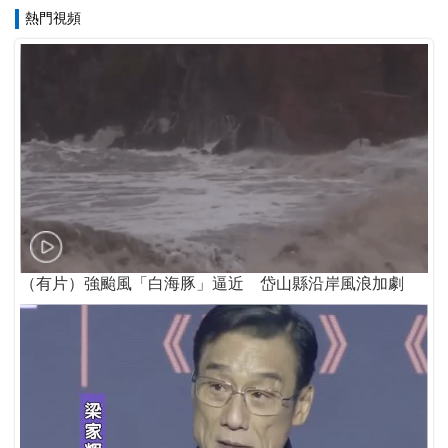
熱門視頻
（有片）強颱風「白海豚」逼近 岱山縣沿岸風浪加劇