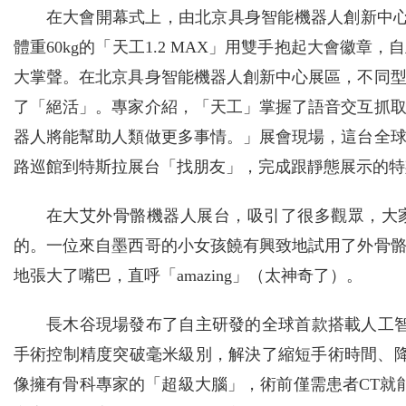
在大會開幕式上，由北京具身智能機器人創新中心研發
體重60kg的「天工1.2 MAX」用雙手抱起大會徽
大掌聲。在北京具身智能機器人創新中心展區，不同
了「絕活」。專家介紹，「天工」掌握了語音交互抓
器人將能幫助人類做更多事情。」展會現場，這台全
路巡館到特斯拉展台「找朋友」，完成跟靜態展示的特斯拉
在大艾外骨骼機器人展台，吸引了很多觀眾，大
的。一位來自墨西哥的小女孩饒有興致地試用了外骨
地張大了嘴巴，直呼「amazing」（太神奇了）。
長木谷現場發布了自主研發的全球首款搭載人工智能
手術控制精度突破毫米級別，解決了縮短手術時間、降
像擁有骨科專家的「超級大腦」，術前僅需患者CT就