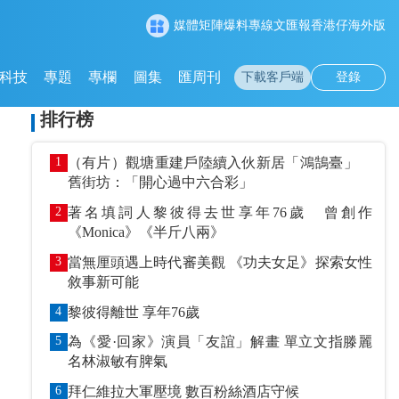
媒體矩陣
爆料專線
文匯報
香港仔
海外版
科技
專題
專欄
圖集
匯周刊
下載客戶端
登錄
排行榜
1
（有片）觀塘重建戶陸續入伙新居「鴻鵠臺」
舊街坊：「開心過中六合彩」
2
著名填詞人黎彼得去世享年76歲 曾創作
《Monica》《半斤八兩》
3
當無厘頭遇上時代審美觀 《功夫女足》探索女性
敘事新可能
4
黎彼得離世 享年76歲
5
為《愛·回家》演員「友誼」解畫 單立文指滕麗
名林淑敏有脾氣
6
拜仁維拉大軍壓境 數百粉絲酒店守候