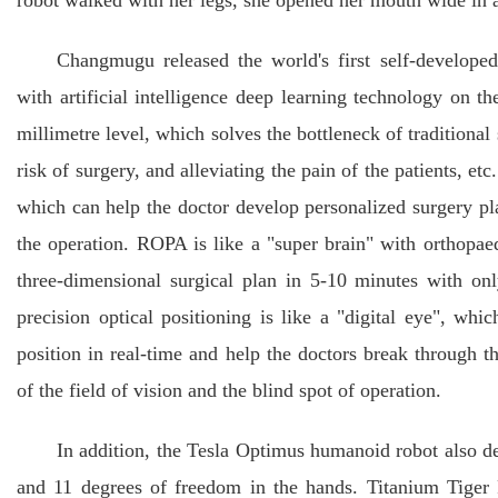
robot walked with her legs, she opened her mouth wide i
Changmugu released the world's first self-develo
with artificial intelligence deep learning technology on th
millimetre level, which solves the bottleneck of traditional
risk of surgery, and alleviating the pain of the patients, et
which can help the doctor develop personalized surgery pl
the operation. ROPA is like a "super brain" with orthopae
three-dimensional surgical plan in 5-10 minutes with on
precision optical positioning is like a "digital eye", wh
position in real-time and help the doctors break through th
of the field of vision and the blind spot of operation.
In addition, the Tesla Optimus humanoid robot also de
and 11 degrees of freedom in the hands. Titanium Tiger