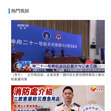
熱門視頻
（有片）「太空桃花源」走進現實！國內首次實現櫻桃番茄小麥在
軌氣霧培養