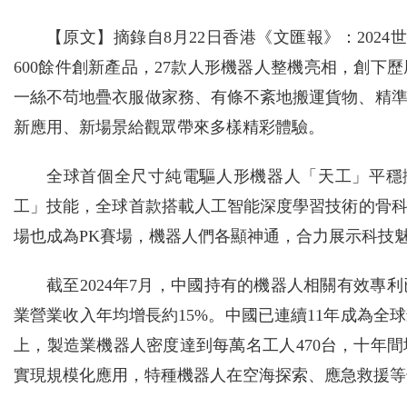
【原文】摘錄自8月22日香港《文匯報》：2024
600餘件創新產品，27款人形機器人整機亮相，創
一絲不苟地疊衣服做家務、有條不紊地搬運貨物、精
新應用、新場景給觀眾帶來多樣精彩體驗。
全球首個全尺寸純電驅人形機器人「天工」平穩擬人奔
工」技能，全球首款搭載人工智能深度學習技術的骨科
場也成為PK賽場，機器人們各顯神通，合力展示科技
截至2024年7月，中國持有的機器人相關有效專
業營業收入年均增長約15%。中國已連續11年成為
上，製造業機器人密度達到每萬名工人470台，十年
實現規模化應用，特種機器人在空海探索、應急救援等