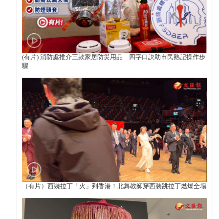
(有片) 消防處推介三款家居防災用品 四字口訣助市民熟記操作步
驟
（有片）西裝拉丁「火」到香港！北舞教師穿西裝跳拉丁燃爆全場