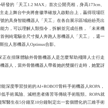
的「天工1.2 MAX」首次公開亮相，身高173cm、
章，自主走上舞台中央將會徽準確放入啟動台上，贏得現場巨
型號的具身智能機器人「天工」在各自展示區域紛紛亮出
取能力，可以理解人類指令，拆解並完成任務，「未來機
球首例純電驅全尺寸擬人奔跑人形機器人「天工」，還一
人形機器人Optimus合影。
家正在排隊體驗外骨骼機器人是怎麼幫助殘障人士行走
骼機器人，當外骨骼機器人帶着她的雙腿行走時，她驚訝
深度學習技術的AI+ROBOT骨科手術機器人ROPA，
低手術風險、減輕患者痛苦等傳統手術瓶頸。ROPA就
能幫醫生在5分鐘至10分鐘制定出一套個體化的三維手術