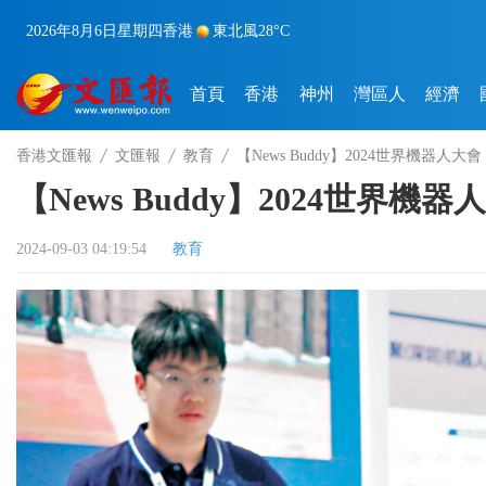
2026年8月6日
星期四
香港
東北風
28°C
首頁
香港
神州
灣區人
經濟
香港文匯報
文匯報
教育
【News Buddy】2024世界機器人
【News Buddy】2024世界
2024-09-03 04:19:54
教育