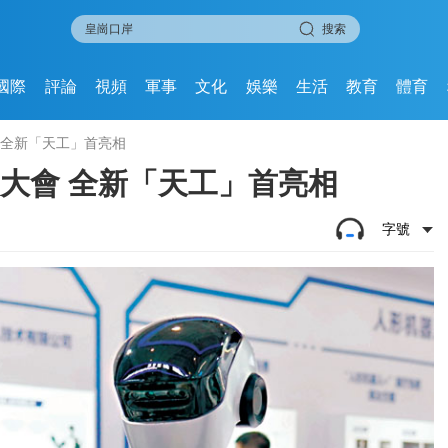
搜索
國際
評論
視頻
軍事
文化
娛樂
生活
教育
體育
大會 全新「天工」首亮相
機器人大會 全新「天工」首亮相
字號