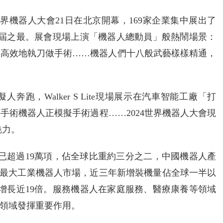
世界機器人大會21日在北京開幕，169家企業集中展出了
下歷屆之最。展會現場上演「機器人總動員」般熱鬧場景：
準高效地執刀做手術……機器人們十八般武藝樣樣精通，
跑，Walker S Lite現場展示在汽車智能工廠「打
手術機器人正模擬手術過程……2024世界機器人大會現
魅力。
利已超過19萬項，佔全球比重約三分之二，中國機器人產
全球最大工業機器人市場，近三年新增裝機量佔全球一半以
間增長近19倍。服務機器人在家庭服務、醫療康養等領域
領域發揮重要作用。