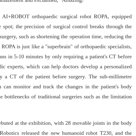
n amazement and exclaimed, "Amazing!"
ped AI+ROBOT orthopaedic surgical robot ROPA, equipped
e spot; the precision of surgical control breaks through the
 surgery, such as shortening the operation time, reducing the
c. ROPA is just like a "superbrain" of orthopaedic specialists,
ans in 5-10 minutes by only requiring a patient's CT before
dic experts, which can help doctors develop a personalized
ly a CT of the patient before surgery. The sub-millimetre
ich can monitor and track the changes in the patient's body
e bottlenecks of traditional surgeries such as the limitation
buted at the exhibition, with 28 movable joints in the body
 Robotics released the new humanoid robot T230, and the