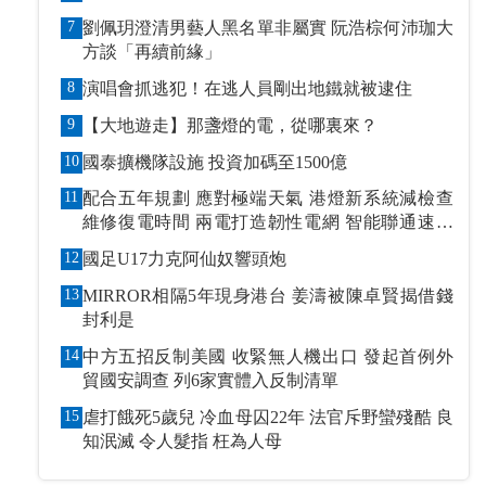
7
劉佩玥澄清男藝人黑名單非屬實 阮浩棕何沛珈大
方談「再續前緣」
8
演唱會抓逃犯！在逃人員剛出地鐵就被逮住
9
【大地遊走】那盞燈的電，從哪裏來？
10
國泰擴機隊設施 投資加碼至1500億
11
配合五年規劃 應對極端天氣 港燈新系統減檢查
維修復電時間 兩電打造韌性電網 智能聯通速應
萬變
12
國足U17力克阿仙奴響頭炮
13
MIRROR相隔5年現身港台 姜濤被陳卓賢揭借錢
封利是
14
中方五招反制美國 收緊無人機出口 發起首例外
貿國安調查 列6家實體入反制清單
15
虐打餓死5歲兒 冷血母囚22年 法官斥野蠻殘酷 良
知泯滅 令人髮指 枉為人母