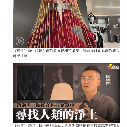
（有片）新生代舞台創作者展現獨特審美 灣區提供多元創作舞台
施展才華
（有片）專訪｜藝術家關偉偉：透過黑白映像在科技繁囂中尋找人