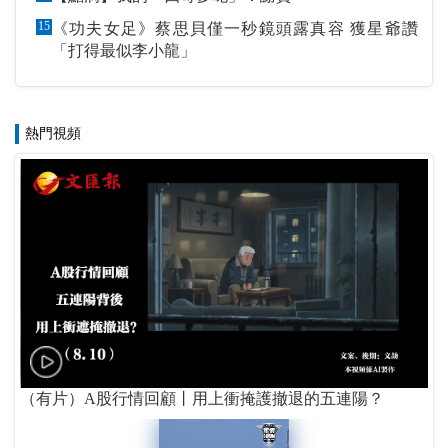
15
《功夫女足》蔡思貝僅一秒鏡頭露真容 獲星爺讚
「打得最似李小龍」
熱門視頻
（有片）A股行情回顧丨用上衝掩護撤退的五連陽？