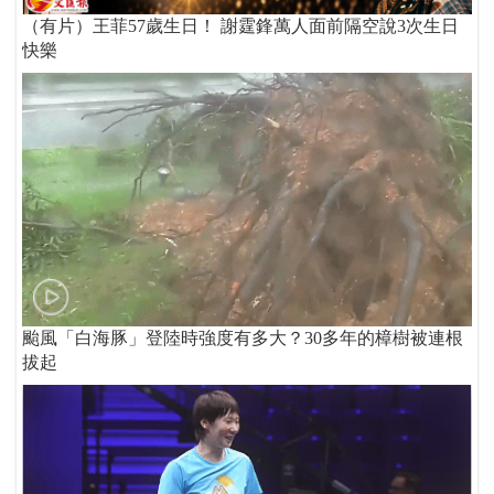
（有片）王菲57歲生日！ 謝霆鋒萬人面前隔空說3次生日
快樂
颱風「白海豚」登陸時強度有多大？30多年的樟樹被連根
拔起