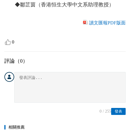
◆鄒芷茵（香港恒生大學中文系助理教授）
讀文匯報PDF版面
0
評論（
0
）
0
/ 255
發表
相關推薦