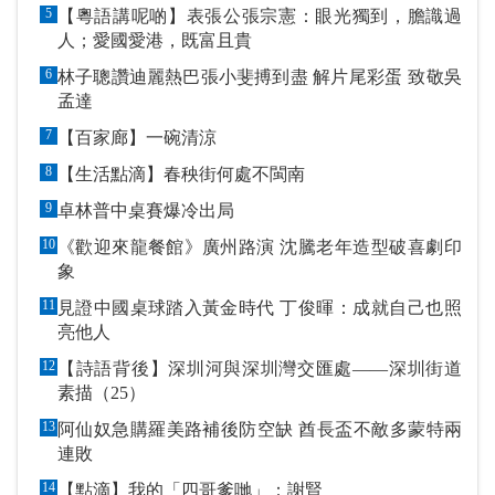
5
【粵語講呢啲】表張公張宗憲：眼光獨到，膽識過
人；愛國愛港，既富且貴
6
林子聰讚迪麗熱巴張小斐搏到盡 解片尾彩蛋 致敬吳
孟達
7
【百家廊】一碗清涼
8
【生活點滴】春秧街何處不閩南
9
卓林普中桌賽爆冷出局
10
《歡迎來龍餐館》廣州路演 沈騰老年造型破喜劇印
象
11
見證中國桌球踏入黃金時代 丁俊暉：成就自己也照
亮他人
12
【詩語背後】深圳河與深圳灣交匯處——深圳街道
素描（25）
13
阿仙奴急購羅美路補後防空缺 酋長盃不敵多蒙特兩
連敗
14
【點滴】我的「四哥爹哋」：謝賢