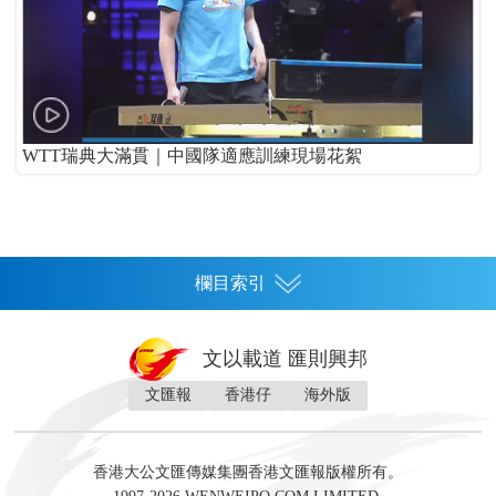
WTT瑞典大滿貫｜中國隊適應訓練現場花絮
欄目索引
首頁
文以載道 匯則興邦
香港
文匯報
香港仔
海外版
神州
灣區生活
灣區企業
灣區文化
灣區旅遊
灣區人
灣區人才
灣區政策
灣區服務易
經濟
財經
地產
投資
財評
數字經濟
經湋論
香港大公文匯傳媒集團香港文匯報版權所有。
國際