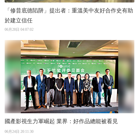
「修昔底德陷阱」提出者：重溫美中友好合作史有助
於建立信任
06月28日 04:07:02
國產影視生力軍崛起 業界：好作品總能被看見
06月24日 20:11:30