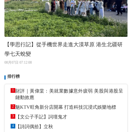
【學思行記】從手機世界走進大漠草原 港生北疆研
學七天蛻變
08月07日 07:12:08
排行榜
1
財評｜黃偉棠：美就業數據意外疲弱 美股與港股呈
鏈動效應
2
魅KTV旺角新分店開幕 打造科技沉浸式娛樂地標
3
【文公子手記】詞壇鬼才
4
【詩詞偶拾】立秋