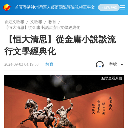
首頁
香港
神州
灣區人
經濟
國際
評論
視頻
軍事
文化
娛樂
生活
教育
體
下載客戶端
香港文匯報
文匯報
教育
【恒大清思】從金庸小說談流行文學經典化
【恒大清思】從金庸小說談流
行文學經典化
2024-09-03 04:19:38
教育
字號