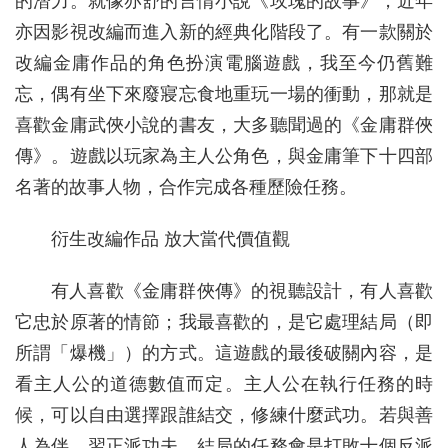
的潛力。就像亦舒的言情小說《玫瑰的故事》，近年
亦因影視改編而進入新的經典化階段了。有一款關於
改編金庸作品的角色扮演電腦遊戲，我至今仍舊難
忘，偶有坐下來廢寢忘食地重玩一場的衝動，那就是
喜歡金庸武俠小說的書友，大多聽聞過的《金庸群俠
傳》。遊戲以玩家為主人公角色，與金庸筆下十四部
名著的故事人物，合作完成各種歷險任務。
衍生改編作品 放大當代價值觀
有人喜歡《金庸群俠傳》的視聽設計，有人喜歡
它忠於原著的情節；我最喜歡的，是它處理結局（即
所謂「爆機」）的方式。這遊戲的最後破關內容，是
看主人公的道德數值而定。主人公在執行任務的時
候，可以自由選擇跟誰結交，修練什麼武功。若與善
人為伴，習正派功夫，結局的任務會是打敗十個反派