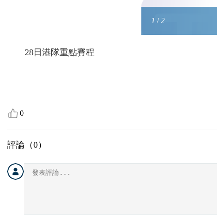
1
2
/
/
2
2
28日港隊重點賽程
0
評論（
0
）