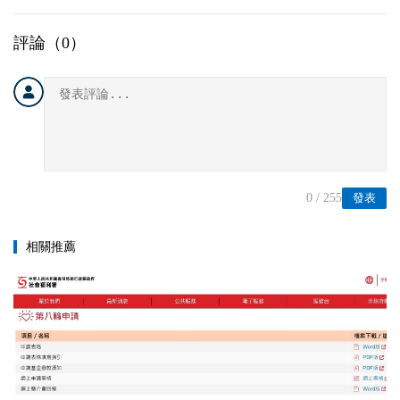
評論（
0
）
0
/ 255
發表
相關推薦