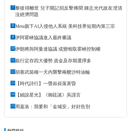
7
黎彼得離世 兒子開記招反擊傳聞 鍾志光代故友澄清
沒經濟問題
8
Meta旗下AI入侵他人系統 美科技界短期內第三宗
9
伊阿霍峽協議進入最終審議
10
伊朗將與阿曼達協議 或變相取霍峽控制權
11
銀行定存四大優勢 資金及存期選擇多
12
胡塞武裝稱一天內襲擊兩艘沙特油輪
13
【時代詩行】一聲叔叔落黃昏
14
【細說星光】《御廷謠》吳謹言
15
周嘉洛：我要和「金城安」好好告別
熱門視頻