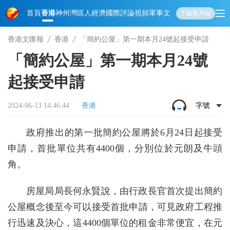
首頁
香港
神州
灣區人
經濟
國際
評論
視頻
軍事
文化
娛樂
生活
教育
體
下載客戶端
香港文匯報
香港
「簡約公屋」第一期本月24號起接受申請
「簡約公屋」第一期本月24號
起接受申請
2024-06-13 14:46:44
香港
字號
政府推出的第一批簡約公屋將於6月24日起接受
申請，首批單位共有4400個，分別位於元朗及牛頭
角。
房屋局局長何永賢說，由行政長官首次提出簡約
公屋概念後至今可以接受首批申請，可見政府工程推
行迅速及決心，這4400個單位的租金非常便宜，在元