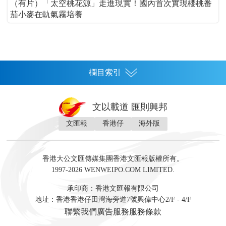
（有片）「太空桃花源」走進現實！國內首次實現櫻桃番
茄小麥在軌氣霧培養
欄目索引
首頁
文以載道 匯則興邦
香港
文匯報
香港仔
海外版
神州
灣區生活
灣區企業
灣區文化
灣區旅遊
灣區人
灣區人才
灣區政策
灣區服務易
經濟
財經
地產
投資
財評
數字經濟
經湋論
香港大公文匯傳媒集團香港文匯報版權所有。
國際
1997-2026 WENWEIPO.COM LIMITED.
評論
社評
評論
快評
來論
視頻
新聞
訪談
直播
經湋論
承印商：香港文匯報有限公司
軍事
地址：香港香港仔田灣海旁道7號興偉中心2/F - 4/F
文化
文博
藝術
文學
聯繫我們
廣告服務
服務條款
娛樂