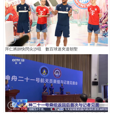
拜仁將帥快閃尖沙咀 數百球迷夾道朝聖