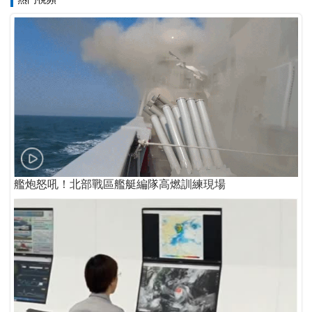
艦炮怒吼！北部戰區艦艇編隊高燃訓練現場