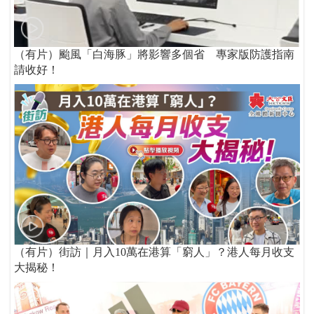
（有片）颱風「白海豚」將影響多個省 專家版防護指南
請收好！
（有片）街訪｜月入10萬在港算「窮人」？港人每月收支
大揭秘！