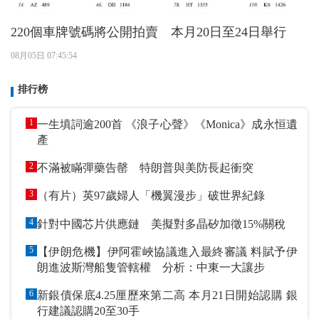
220個車牌號碼將公開拍賣 本月20日至24日舉行
08月05日 07:45:54
排行榜
1
一生填詞逾200首 《浪子心聲》《Monica》成永恒遺
產
2
不滿被瞞彈藥告罄 特朗普與美防長起衝突
3
（有片）英97歲婦人「機翼漫步」破世界紀錄
4
針對中國芯片供應鏈 美擬對多晶矽加徵15%關稅
5
【伊朗危機】伊阿霍峽協議進入最終審議 料賦予伊
朗進波斯灣船隻管轄權 分析：中東一大讓步
6
新銀債保底4.25厘歷來第二高 本月21日開始認購 銀
行建議認購20至30手