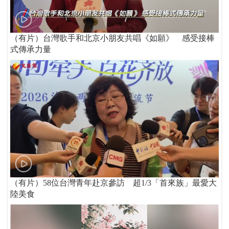
（有片）台灣歌手和北京小朋友共唱《如願》 感受接棒
式傳承力量
（有片）58位台灣青年赴京參訪 超1/3「首來族」最愛大
陸美食