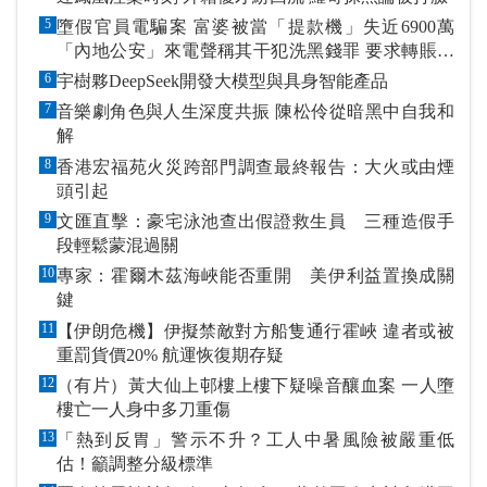
5
墮假官員電騙案 富婆被當「提款機」失近6900萬
「內地公安」來電聲稱其干犯洗黑錢罪 要求轉賬到
指定戶口作「保證金」
6
宇樹夥DeepSeek開發大模型與具身智能產品
7
音樂劇角色與人生深度共振 陳松伶從暗黑中自我和
解
8
香港宏福苑火災跨部門調查最終報告：大火或由煙
頭引起
9
文匯直擊：豪宅泳池查出假證救生員 三種造假手
段輕鬆蒙混過關
10
專家：霍爾木茲海峽能否重開 美伊利益置換成關
鍵
11
【伊朗危機】伊擬禁敵對方船隻通行霍峽 違者或被
重罰貨價20% 航運恢復期存疑
12
（有片）黃大仙上邨樓上樓下疑噪音釀血案 一人墮
樓亡一人身中多刀重傷
13
「熱到反胃」警示不升？工人中暑風險被嚴重低
估！籲調整分級標準