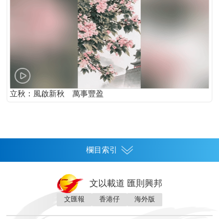
立秋：風啟新秋 萬事豐盈
欄目索引
首頁
文以載道 匯則興邦
香港
文匯報
香港仔
海外版
神州
灣區生活
灣區企業
灣區文化
灣區旅遊
灣區人