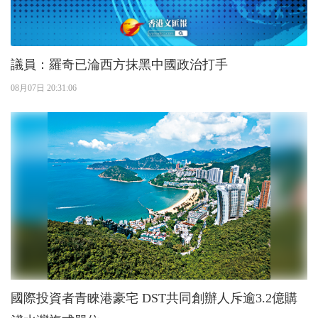
議員：羅奇已淪西方抹黑中國政治打手
08月07日 20:31:06
國際投資者青睞港豪宅 DST共同創辦人斥逾3.2億購