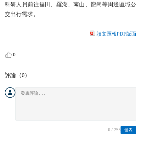
科研人員前往福田、羅湖、南山、龍崗等周邊區域公
交出行需求。
讀文匯報PDF版面
0
評論（
0
）
0
/ 255
發表