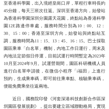
至香港科學園，出入境經皇崗口岸，單程行車時長約
45分鐘，每天三班次往返。深圳至香港方向，始發站
為香港科學園深圳分園露天花園，終點站為香港科學
園12E路邊停車處，服務時間分別為10：00、12：
30、15：00；香港至深圳方向，始發站與終點站互
調，服務時間為11：15、13：45、16：15。巴士採取
園區乘車「白名單」機制，內地工作日運行，周末及
內地法定節假日停運，目前試運行時間暫定為2023年
10月至2024年9月。試運營期間，園區科研機構人員
進行白名單申請後，在微信小程序「i福田」上進行
預約，生成乘車碼，即可前往乘車點、核驗乘車碼，
便能免費乘坐往返兩地。
近日，國務院印發《河套深港科技創新合作區深
圳園區發展規劃》，提出要建立區域聯動格局，實現