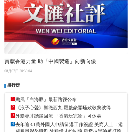
貢獻香港力量 助「中國製造」向新向優
08月07日 20:30:04
排行榜
1
颱風「白海豚」最新路徑公布！
2
《浪子心聲》響徹西九 羅啟豪開騷致敬黎彼得
3
外籍專才踴躍回流 「香港玩完論」可休矣
4
去年逾3.1萬外國人申請留港工作簽證 美裔人士：港
迎鳳凰涅槃時刻 外籍優才紛回流 羅奇抹黑論被打臉