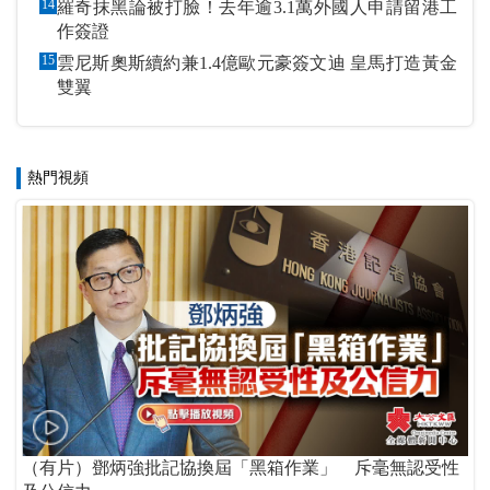
14
羅奇抹黑論被打臉！去年逾3.1萬外國人申請留港工
作簽證
15
雲尼斯奧斯續約兼1.4億歐元豪簽文迪 皇馬打造黃金
雙翼
熱門視頻
（有片）鄧炳強批記協換屆「黑箱作業」 斥毫無認受性