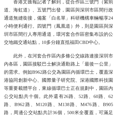
香港文匯報記者了解到，從合作區三號門（紫荊
道、海虹道）、五號門出發，園區與深圳市區間行政
通道無縫銜接，備案「白名單」科研機構車輛暢享24
小時便利通行。四號門（鳳凰道）外，則是園區與深
圳市區間行人專用通道，環河套合作區密集布設的公
交地鐵交通站點，10多分鐘直抵福田CBD中心。
此外，在河套合作區內多條公交線路連接深圳市
內各區，園區接駁巴士解決通勤路上「最後一公里」
的需求。例如B962路公交為園區內循環巴士，覆蓋深
港協同創新中心、國際量子研究院、深港國際科技園
等重要載體平台，東線循環巴士正在規劃中，園區內
公交站點共十個。此外還有26路、52路、60路、62
路、B962路、M120路、M138路、M476路、B905
路，周邊公交站點共計36個，500米全覆蓋，可滿足