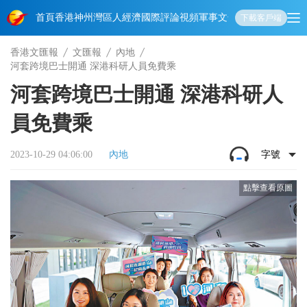
首頁
香港
神州
灣區人
經濟
國際
評論
視頻
軍事
文化
娛樂
生活
教育
體
下載客戶端
香港文匯報
文匯報
內地
河套跨境巴士開通 深港科研人員免費乘
河套跨境巴士開通 深港科研人
員免費乘
2023-10-29 04:06:00
內地
字號