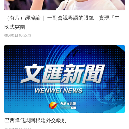
（有片）經湋論｜ 一副會說粵語的眼鏡 實現「中
國式突圍」
08月01日 00:55:49
巴西降低與阿根廷外交級別