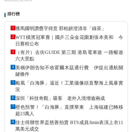
排行榜
1
獲馬國明讚疊字得意 郭柏妍澄清非「綠茶」
2
WTT橫濱冠軍賽｜國乒三朵金花圍剿張本美和 今
日賽程公布
3
（有片）去街GUIDE 第三期 港島電車遊 一路暢遊
六大景點
4
美稱伊朗告知不收霍爾木茲通行費 伊提出通航關
鍵條件
5
颱風「白海豚」逼近！工業攝像頭直擊海上風暴實
況
6
深圳「科技奇觀」吸客 老外入境增逾兩成
7
橙色預警！「白海豚」直撲華東 上海福建已轉移
超23萬人
8
佳士得辦世界盃慈善拍賣 BTS成員Jimin表演上衣11
萬美元成交