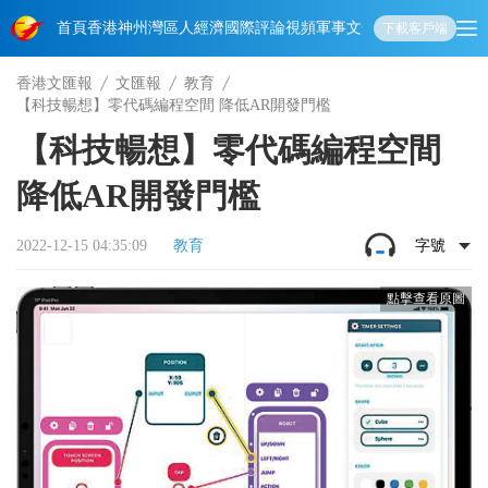
首頁
香港
神州
灣區人
經濟
國際
評論
視頻
軍事
文化
娛樂
生活
教育
體
下載客戶端
香港文匯報
文匯報
教育
【科技暢想】零代碼編程空間 降低AR開發門檻
【科技暢想】零代碼編程空間
降低AR開發門檻
2022-12-15 04:35:09
教育
字號