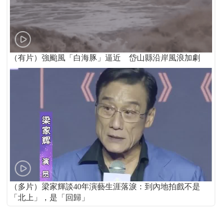
（有片）強颱風「白海豚」逼近 岱山縣沿岸風浪加劇
（多片）梁家輝談40年演藝生涯落淚：到內地拍戲不是
「北上」，是「回歸」