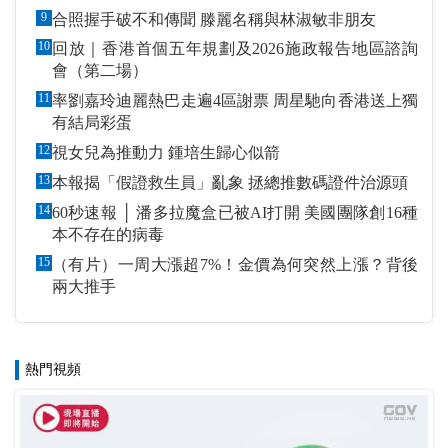
9
合照握手破不和傳聞 滕麗名稱與林淑敏非朋友
10
回放｜香港首個五年規劃及2026施政報告地區諮詢
會（第二場）
11
率劉嘉玲迪麗熱巴走遍4區謝票 周星馳向香港送上獨
有結局彩蛋
12
視女兒為推動力 鍾培生歸心似箭
13
本報揭「假證救生員」亂象 拯總推數碼證件治源頭
14
60秒速報 │ 潘多拉魔盒已被AI打開 美國團隊創16種
本不存在的病毒
15
（有片）一周大漲超7%！金價為何突然上漲？背後
兩大推手
熱門視頻