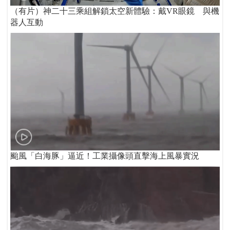
（有片）神二十三乘組解鎖太空新體驗：戴VR眼鏡 與機
器人互動
颱風「白海豚」逼近！工業攝像頭直擊海上風暴實況