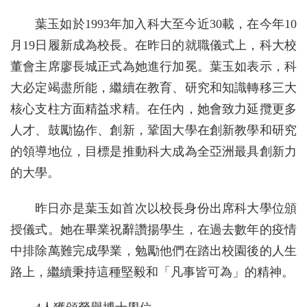
葉玉如於1993年加入科大至今近30載，在今年10
月19日履新成為校長。在昨日的就職儀式上，科大校
董會主席廖長城正式為她進行加冕。葉玉如表示，科
大必定竭盡所能，繼續在教育、研究和知識轉移三大
核心支柱方面精益求精。在任內，她會致力延攬更多
人才、鼓勵協作、創新，鞏固大學在創新教學和研究
的領導地位，目標是推動科大成為全亞洲最具創新力
的大學。
昨日亦是葉玉如首次以校長身份出席科大學位頒
授儀式。她在畢業祝辭讚揚學生，在過去數年的疫情
中排除萬難完成學業，勉勵他們在踏出校園後的人生
路上，繼續秉持這種堅毅和「凡事皆可為」的精神。