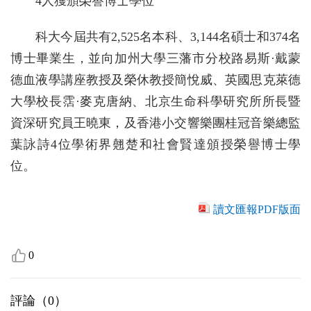
4人獲頒榮譽博士學位
科大今屆共有2,525名本科、3,144名碩士和374名
博士畢業生，並向加州大學三藩市分校路易斯·戴蒙
德血液學講座教授及榮休教授簡悅威、英國思克萊德
大學校長霑·麥克唐納、北京生命科學研究所所長暨
資深研究員王曉東，及香港小交響樂團桂冠音樂總監
葉詠詩4位學術界翹楚和社會賢達頒授榮譽博士學
位。
讀文匯報PDF版面
0
評論（
0
）