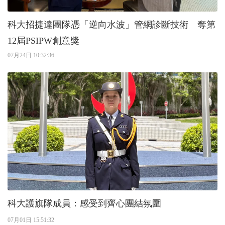
科大招捷達團隊憑「逆向水波」管網診斷技術 奪第
12屆PSIPW創意獎
07月24日 10:32:36
科大護旗隊成員：感受到齊心團結氛圍
07月01日 15:51:32