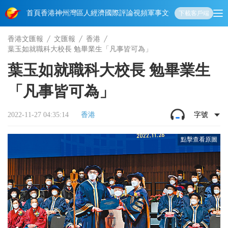
首頁
香港
神州
灣區人
經濟
國際
評論
視頻
軍事
文化
娛樂
生活
教育
體
下載客戶端
香港文匯報
文匯報
香港
葉玉如就職科大校長 勉畢業生「凡事皆可為」
葉玉如就職科大校長 勉畢業生
「凡事皆可為」
2022-11-27 04:35:14
香港
字號