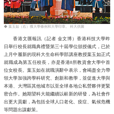
◆ 葉玉如（右）獲大學條例和大學印章。 科大供圖
香港文匯報訊（記者 金文博）香港科技大學昨
日舉行校長就職典禮暨第三十屆學位頒授儀式，已於
上月中履新的現科大生命科學部講座教授葉玉如正式
就職成為第五任校長，亦是香港8所教資會大學中首
位女校長。葉玉如在就職演辭中表示，會竭盡全力帶
領大學加強跨學科研究、創新和教學，並促進大學與
本港、大灣區其他城市以至全球各地公私營夥伴更緊
密合作。她期望科大能繼續以嶄新的研發，為社會作
出更大貢獻，為包括全球人口老化、疫症、氣候危機
等問題出謀獻策。