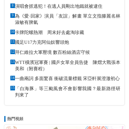
8
演唱會抓逃犯！在逃人員剛出地鐵就被逮住
9
為《愛·回家》演員「友誼」解畫 單立文指滕麗名林
淑敏有脾氣
10
卡牌陀螺熱潮 周末好去處淘珍藏
11
國足U17力克阿仙奴響頭炮
12
拜仁維拉大軍壓境 數百粉絲酒店守候
13
WTT橫濱冠軍賽 | 國乒女單全員告捷 陳熠大戰張本
美和（附賽程）
14
一曲兩詞 多面驚喜 衝破流量標籤 宋亞軒展澄澈初心
15
「白海豚」等三颱風會不會影響我國？最新路徑研
判來了
熱門視頻