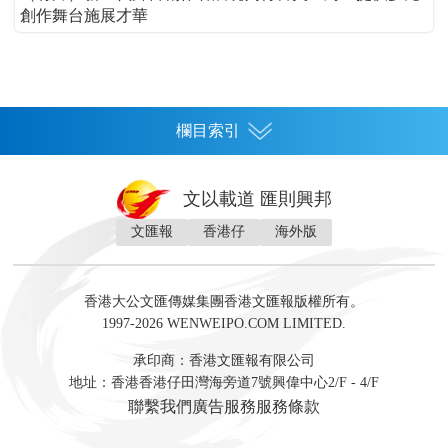
創作舞台施展才華
欄目索引
首頁
文以載道 匯則興邦
香港
文匯報
香港仔
海外版
神州
灣區生活
灣區企業
灣區文化
灣區旅遊
灣區人
灣區人才
灣區政策
灣區服務易
經濟
財經
地產
投資
財評
數字經濟
經湋論
香港大公文匯傳媒集團香港文匯報版權所有。
國際
1997-2026 WENWEIPO.COM LIMITED.
評論
社評
評論
快評
來論
視頻
新聞
訪談
直播
經湋論
承印商：香港文匯報有限公司
軍事
地址：香港香港仔田灣海旁道7號興偉中心2/F - 4/F
文化
文博
藝術
文學
聯繫我們
廣告服務
服務條款
娛樂
生活
旅遊
美食
時尚
健康