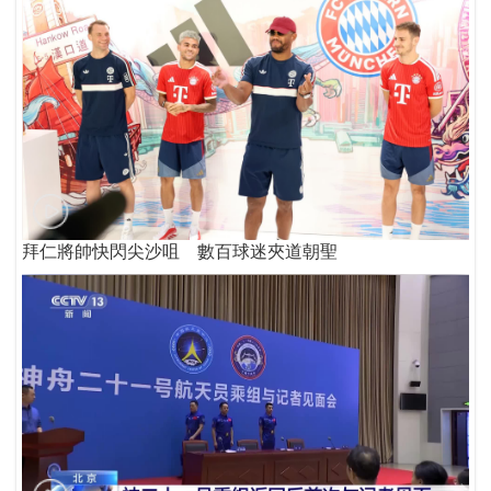
拜仁將帥快閃尖沙咀 數百球迷夾道朝聖