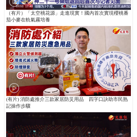
（有片）「太空桃花源」走進現實！國內首次實現櫻桃番
茄小麥在軌氣霧培養
(有片) 消防處推介三款家居防災用品 四字口訣助市民熟
記操作步驟