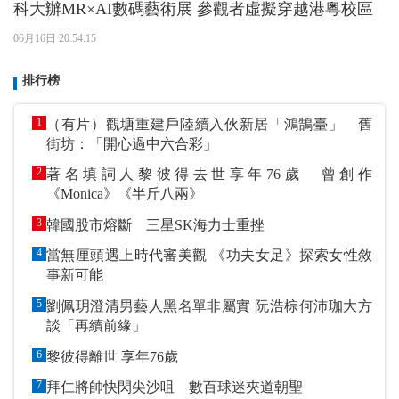
科大辦MR×AI數碼藝術展 參觀者虛擬穿越港粵校區
06月16日 20:54:15
排行榜
1
（有片）觀塘重建戶陸續入伙新居「鴻鵠臺」 舊
街坊：「開心過中六合彩」
2
著名填詞人黎彼得去世享年76歲 曾創作
《Monica》《半斤八兩》
3
韓國股市熔斷 三星SK海力士重挫
4
當無厘頭遇上時代審美觀 《功夫女足》探索女性敘
事新可能
5
劉佩玥澄清男藝人黑名單非屬實 阮浩棕何沛珈大方
談「再續前緣」
6
黎彼得離世 享年76歲
7
拜仁將帥快閃尖沙咀 數百球迷夾道朝聖