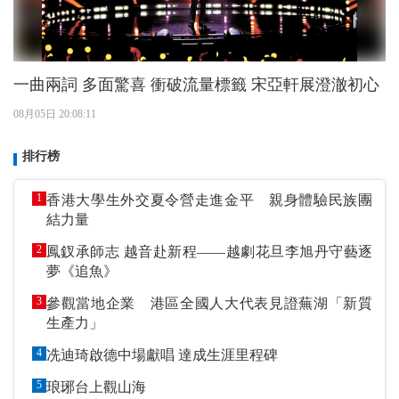
一曲兩詞 多面驚喜 衝破流量標籤 宋亞軒展澄澈初心
08月05日 20:08:11
排行榜
1
香港大學生外交夏令營走進金平 親身體驗民族團
結力量
2
鳳釵承師志 越音赴新程——越劇花旦李旭丹守藝逐
夢《追魚》
3
參觀當地企業 港區全國人大代表見證蕪湖「新質
生產力」
4
冼迪琦啟德中場獻唱 達成生涯里程碑
5
琅琊台上觀山海