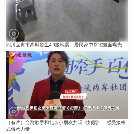
四川宜賓市高縣發生4.9級地震 居民家中監控畫面曝光
（有片）台灣歌手和北京小朋友共唱《如願》 感受接棒
式傳承力量