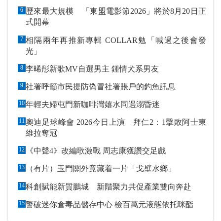
6
歷來最大規模 「東盟電影節2026」將於8月20日正
式開幕
7
相隔兩年再推新專輯 COLLAR勉「喊過之後會發
光」
8
李晞彤新歌MV自選男主 鍾情犬系男友
9
社署呼籲市民提防偽冒社署賬戶的釣魚訊息
10
年輕夫婦屯門新咖啡灣嬉水同遇溺昏迷
11
奧迪足球峰會 2026今日上演 拜仁2：1擊敗阿士東
維拉奪冠
12
《中聲4》改編歌激戰 周志康獲讚交足戲
13
（有片）玉門關外竟藏着一片「戈壁水鄉」
14
科創賦能新質鵬城 新階聚力共促產業雙向奔赴
15
警破迷你倉毒品儲存中心 檢百萬元液態依托咪酯