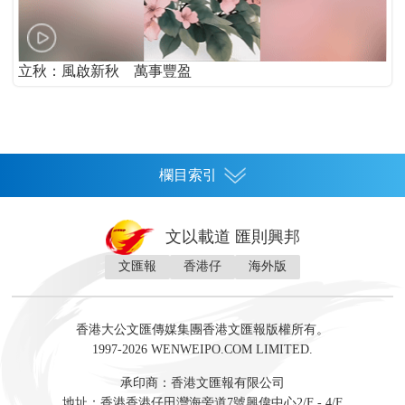
立秋：風啟新秋 萬事豐盈
欄目索引
首頁
文以載道 匯則興邦
香港
文匯報
香港仔
海外版
神州
灣區生活
灣區企業
灣區文化
灣區旅遊
灣區人
灣區人才
灣區政策
灣區服務易
經濟
財經
地產
投資
財評
數字經濟
經湋論
香港大公文匯傳媒集團香港文匯報版權所有。
國際
1997-2026 WENWEIPO.COM LIMITED.
評論
社評
評論
快評
來論
視頻
新聞
訪談
直播
經湋論
承印商：香港文匯報有限公司
軍事
地址：香港香港仔田灣海旁道7號興偉中心2/F - 4/F