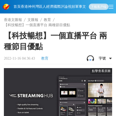
首頁
香港
神州
灣區人
經濟
國際
評論
視頻
軍事
文化
娛樂
生活
教育
體
下載客戶端
香港文匯報
文匯報
教育
【科技暢想】一個直播平台 兩種節目優點
【科技暢想】一個直播平台 兩
種節目優點
2022-11-16 04:36:43
教育
字號