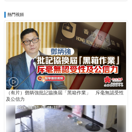
熱門視頻
（有片）鄧炳強批記協換屆「黑箱作業」 斥毫無認受性
及公信力