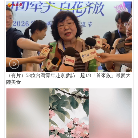
（有片）58位台灣青年赴京參訪 超1/3「首來族」最愛大
陸美食