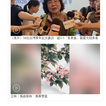
（有片）58位台灣青年赴京參訪 超1/3「首來族」最愛大陸美食
立秋：風啟新秋 萬事豐盈