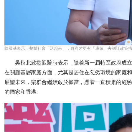
陳國基表示，整體社會「活起來」，政府才更有「底氣」去制訂政策措
吳秋北致歡迎辭時表示，隨着新一屆特區政府成
在關顧基層家庭方面，尤其是居住在惡劣環境的家庭
展望未來，樂群會繼續敢於擔當，憑着一直積累的經
的國家和香港。