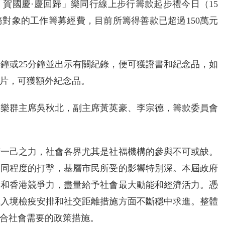
賀國慶·慶回歸」樂同行線上步行籌款起步禮今日（15
對象的工作籌募經費，目前所籌得善款已超過150萬元
分鐘或25分鐘並出示有關紀錄，便可獲證書和紀念品，如
片，可獲額外紀念品。
，樂群主席吳秋北，副主席黃英豪、李宗德，籌款委員會
府一己之力，社會各界尤其是社福機構的參與不可或缺。
不同程度的打擊，基層市民所受的影響特別深。本屆政府
動和香港競爭力，盡量給予社會最大動能和經濟活力。憑
寬入境檢疫安排和社交距離措施方面不斷穩中求進。整體
合社會需要的政策措施。