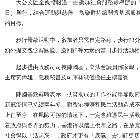
大公文匯全媒體報道：由樂群社會服務處舉辦的「
日）舉行，結合運動與慈善，為樂群持續關懷基層服務
的目標。
步行籌款活動中，參加者只需自定路線，步行73
額外提交包含賀國慶、慶回歸等元素的當日步行活動相
起步禮由政務司司長陳國基，立法會議員鄧家彪
主席黃偉雄，義務秘書及司庫林淑儀擔任主禮嘉賓。
陳國基致辭時表示，扶貧助弱的工作不能單靠政
新冠疫情已持續兩年多，對香港經濟和民生活動造成
上任至今，在風險可控的情況下，一定會維護民生活
着政府與各界的努力，香港得以踏上復常之路，在放
社會得以「活起來」，政府才更有「底氣」去制訂更切