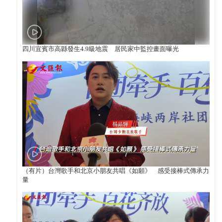
四川宜賓市高縣發生4.9級地震 居民家中監控畫面曝光
（有片）台灣歌手和北京小朋友共唱《如願》 感受接棒式傳承力
量