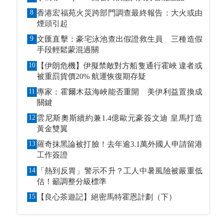
8
香港宏福苑火災跨部門調查最終報告：大火或由
煙頭引起
9
文匯直擊：豪宅泳池查出假證救生員 三種造假
手段輕鬆蒙混過關
10
【伊朗危機】伊擬禁敵對方船隻通行霍峽 違者或
被重罰貨價20% 航運恢復期存疑
11
專家：霍爾木茲海峽能否重開 美伊利益置換成
關鍵
12
雲尼斯奧斯續約兼1.4億歐元豪簽文迪 皇馬打造
黃金雙翼
13
羅奇抹黑論被打臉！去年逾3.1萬外國人申請留港
工作簽證
14
「熱到反胃」警示不升？工人中暑風險被嚴重低
估！籲調整分級標準
15
【良心茶遊記】絕密馬特霍恩計劃（下）