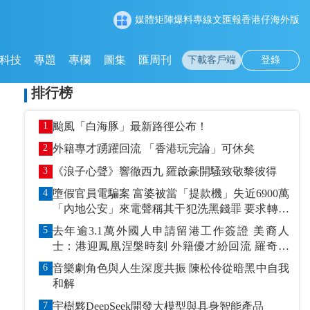
媒體矩陣
爆料專線
文匯報
香港仔
海外版
科技
專題
專欄
圖集
匯周刊
下載客戶端
登錄
排行榜
1
颱風「白海豚」最新路徑公布！
2
外籍專才踴躍回流 「香港玩完論」可休矣
3
《浪子心聲》響徹西九 羅啟豪開騷致敬黎彼得
4
墮假官員電騙案 富婆被當「提款機」失近6900萬
「內地公安」來電聲稱其干犯洗黑錢罪 要求轉賬
到指定戶口作「保證金」
5
去年逾3.1萬外國人申請留港工作簽證 美裔人
士：港迎鳳凰涅槃時刻 外籍優才紛回流 羅奇抹
黑論被打臉
6
音樂劇角色與人生深度共振 陳松伶從暗黑中自我
和解
7
宇樹夥DeepSeek開發大模型與具身智能產品