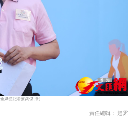
全媒體記者麥鈞傑 攝）
責任編輯：
趙霁