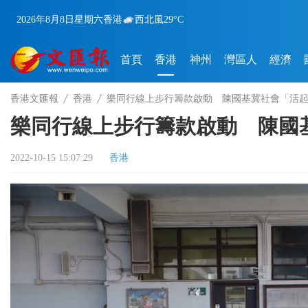
2026年8月8日
星期六
香港
西北風
29°C
首頁
香港
神州
灣區人
經濟
香港文匯報
香港
樂同行線上步行籌款啟動 陳國基冀社會「活
樂同行線上步行籌款啟動 陳國
2022-10-15 15:07:29
香港