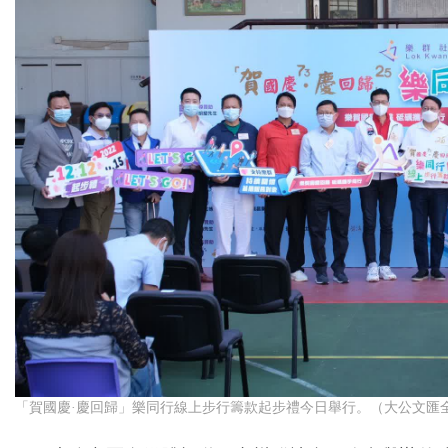
「賀國慶·慶回歸」樂同行線上步行籌款起步禮今日舉行。（大公文匯