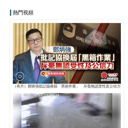
熱門視頻
（有片）鄧炳強批記協換屆「黑箱作業」 斥毫無認受性及公信力