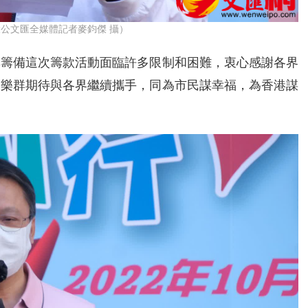
公文匯全媒體記者麥鈞傑 攝）
群籌備這次籌款活動面臨許多限制和困難，衷心感謝各界
。樂群期待與各界繼續攜手，同為市民謀幸福，為香港謀