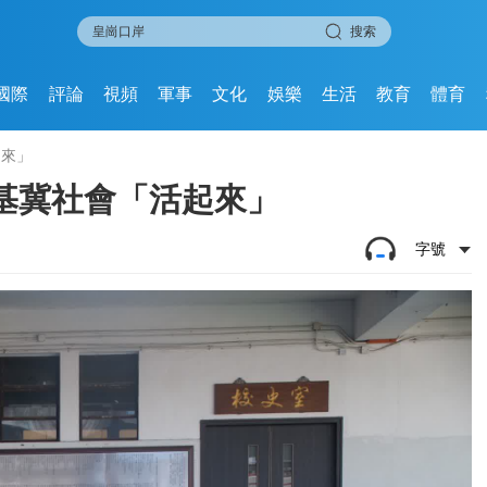
搜索
國際
評論
視頻
軍事
文化
娛樂
生活
教育
體育
起來」
基冀社會「活起來」
字號