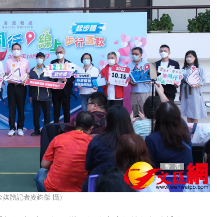
全媒體記者麥鈞傑 攝）