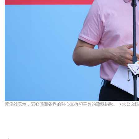
黃偉雄表示，衷心感謝各界的熱心支持和善長的慷慨捐助。（大公文匯