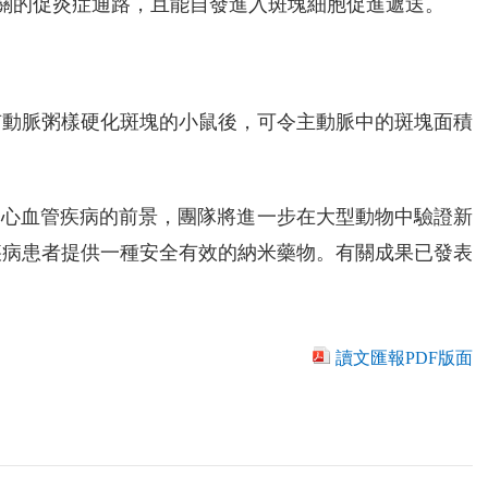
硬化相關的促炎症通路，且能自發進入斑塊細胞促進遞送。
有動脈粥樣硬化斑塊的小鼠後，可令主動脈中的斑塊面積
療心血管疾病的前景，團隊將進一步在大型動物中驗證新
疾病患者提供一種安全有效的納米藥物。有關成果已發表
讀文匯報PDF版面