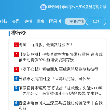
媒體矩陣
爆料專線
文匯報
香港仔
海外版
科技
專題
專欄
圖集
匯周刊
下載客戶端
登錄
排行榜
1
颱風「白海豚」最新路線公布！
2
【伊朗危機】伊擬禁敵對方船隻通行霍峽 違者或
被重罰貨價20% 航運恢復期存疑
3
《浪子心聲》響徹西九 羅啟豪開騷致敬黎彼得
4
外籍專才踴躍回流 「香港玩完論」可休矣
5
墮假官員電騙案 富婆被當「提款機」失近6900萬
「內地公安」來電聲稱其干犯洗黑錢罪 要求轉賬
到指定戶口作「保證金」
6
音樂劇角色與人生深度共振 陳松伶從暗黑中自我
和解