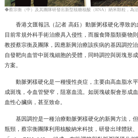
◆蔡宗衡（中）及其團隊研發出新型核糖核酸（RNA）納米顆粒，為
香港文匯報訊（記者 高鈺）動脈粥樣硬化導致
目前常規外科手術治療具入侵性，而服食降脂類藥物
教授蔡宗衡及團隊，因應新興治療該疾病的基因調控治
自發靶向血管中斑塊細胞的受體，同時調控與斑塊形
方案。
動脈粥樣硬化是一種慢性炎症，主要由高血脂水
成斑塊，令血管變窄，阻塞血流。如斑塊破裂會形成
血性心臟病，甚至致命。
基因調控是一種治療動脈粥樣硬化的新興方法，
瓶頸，蔡宗衡團隊利用核酸納米科技，研發出球體狀、