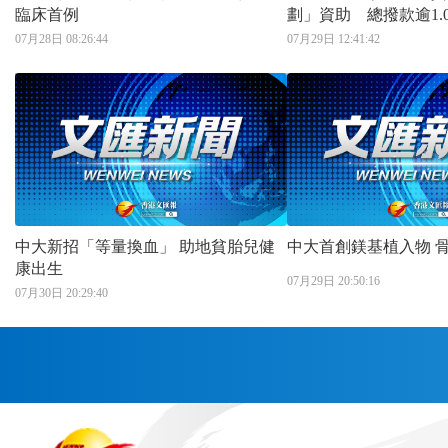
臨床首例
劃」資助 總撥款逾1.
研與臨床轉化
07月28日 08:26:44
07月29日 12:41:42
中大新招「等量換血」 助地貧胎兒健
中
康出生
07月29日 20:50:16
07月30日 20:29:40
首頁