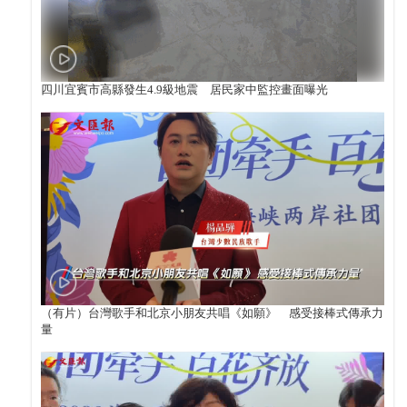
四川宜賓市高縣發生4.9級地震 居民家中監控畫面曝光
（有片）台灣歌手和北京小朋友共唱《如願》 感受接棒式傳承力
量