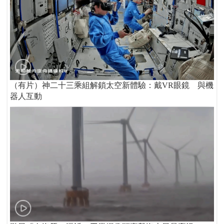
（有片）神二十三乘組解鎖太空新體驗：戴VR眼鏡 與機
器人互動