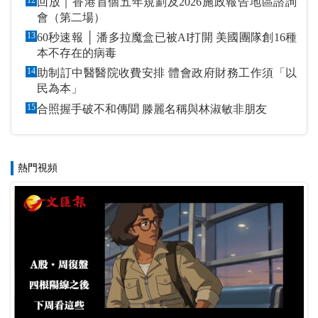
回放｜香港首個五年規劃及2026施政報告地區諮詢
會（第二場）
13
60秒速報 │ 潘多拉魔盒已被AI打開 美國團隊創16種
本不存在的病毒
14
助制訂中醫醫院收費安排 體會政府財務工作須「以
民為本」
15
合照握手破不和傳聞 滕麗名稱與林淑敏非朋友
熱門視頻