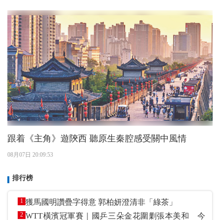
跟着《主角》遊陝西 聽原生秦腔感受關中風情
08月07日 20:09:53
排行榜
1
獲馬國明讚疊字得意 郭柏妍澄清非「綠茶」
2
WTT橫濱冠軍賽｜國乒三朵金花圍剿張本美和 今