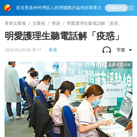
首頁
香港
神州
灣區人
經濟
國際
評論
視頻
軍事
文化
娛樂
生活
教育
體
下載客戶端
香港文匯報
文匯報
香港
明愛護理生聽電話解「疫惑」
明愛護理生聽電話解「疫惑」
2022-03-29 04:38:17
香港
字號