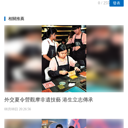
0
/ 255
發表
相關推薦
外交夏令營觀摩非遺技藝 港生立志傳承
08月08日 20:26:56