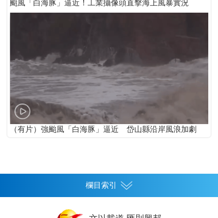
颱風「白海豚」逼近！工業攝像頭直擊海上風暴實況
（有片）強颱風「白海豚」逼近 岱山縣沿岸風浪加劇
欄目索引
首頁