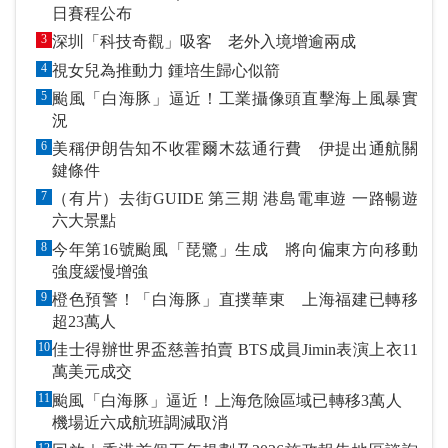
日賽程公布
3
深圳「科技奇觀」吸客 老外入境增逾兩成
4
視女兒為推動力 鍾培生歸心似箭
5
颱風「白海豚」逼近！工業攝像頭直擊海上風暴實
況
6
美稱伊朗告知不收霍爾木茲通行費 伊提出通航關
鍵條件
7
（有片）去街GUIDE 第三期 港島電車遊 一路暢遊
六大景點
8
今年第16號颱風「琵鷺」生成 將向偏東方向移動
強度緩慢增強
9
橙色預警！「白海豚」直撲華東 上海福建已轉移
超23萬人
10
佳士得辦世界盃慈善拍賣 BTS成員Jimin表演上衣11
萬美元成交
11
颱風「白海豚」逼近！上海危險區域已轉移3萬人
機場近六成航班調減取消
12