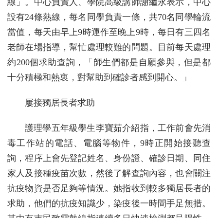
線」。中心負責人、學院高級講師謝繼永表示，中心
設有24條熱線，每名同學負責一條，共70名同學輪流
當值，每天由早上9時運作至晚上9時，每日有三四名
老師在場指導，幫忙處理較難的問題。目前每天處理
約200個求助查詢，「師生們都是自願參與，但是都
十分積極和熱衷，對幫助到確診者感到開心。」
屢接獨居長者求助
護理學五年級學生李寶茹介紹指，工作前會先消
毒工作站的電話、電腦等物件，9時正開始接聽查
詢，程序上會先登記姓名、身份證、確診日期、同住
家人及接種疫苗次數，然後了解查詢內容，也會關注
抗疫物資是否足夠等情況。她指收到較多獨居長者的
求助，他們的抗疫知識少，染疫後一時間手足無措。