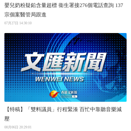
嬰兒奶粉疑鉛含量超標 衞生署接276個電話查詢 137
宗個案醫管局跟進
07月27日 14:30:10
【特稿】「雙料議員」行程緊湊 百忙中靠聽音樂減
壓
08月06日 20:29:01