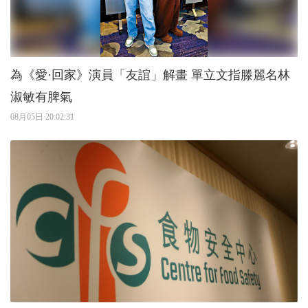
為《愛·回家》演員「友誼」解畫 單立文指滕麗名林
淑敏有脾氣
08月05日 20:02:31