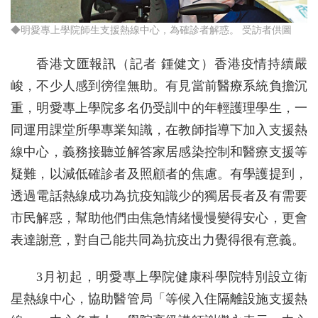
◆明愛專上學院師生支援熱線中心，為確診者解惑。 受訪者供圖
香港文匯報訊（記者 鍾健文）香港疫情持續嚴
峻，不少人感到徬徨無助。有見當前醫療系統負擔沉
重，明愛專上學院多名仍受訓中的年輕護理學生，一
同運用課堂所學專業知識，在教師指導下加入支援熱
線中心，義務接聽並解答家居感染控制和醫療支援等
疑難，以減低確診者及照顧者的焦慮。有學護提到，
透過電話熱線成功為抗疫知識少的獨居長者及有需要
市民解惑，幫助他們由焦急情緒慢慢變得安心，更會
表達謝意，對自己能共同為抗疫出力覺得很有意義。
3月初起，明愛專上學院健康科學院特別設立衛
星熱線中心，協助醫管局「等候入住隔離設施支援熱