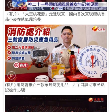
（有片）「太空桃花源」走進現實！國內首次實現櫻桃番
茄小麥在軌氣霧培養
(有片) 消防處推介三款家居防災用品 四字口訣助市民熟
記操作步驟