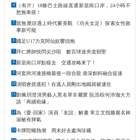
4
（有片）18條巴士路線直通新皇崗口岸，24小時不
愁無車搭！
5
當無厘頭遇上時代審美觀 《功夫女足》探索女性敘
事新可能
6
國足U17力克阿仙奴響頭炮
7
拜仁將帥快閃尖沙咀 數百球迷夾道朝聖
8
新皇崗口岸點樣去 交通攻略來了！
9
河套跨河連接橋最後一段合龍 港深創科融合提速
10
演唱會抓逃犯！在逃人員剛出地鐵就被逮住
11
劉佩玥澄清男藝人黑名單非屬實 阮浩棕何沛珈大方
談「再續前緣」
12
為《愛·回家》演員「友誼」解畫 單立文指滕麗名林
淑敏有脾氣
13
卡牌陀螺熱潮 周末好去處淘珍藏