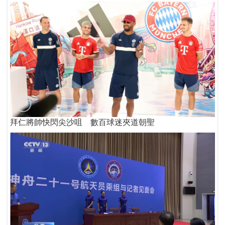
拜仁將帥快閃尖沙咀 數百球迷夾道朝聖