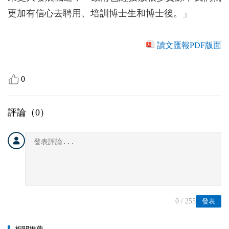
更加有信心去聘用、培訓博士生和博士後。」
讀文匯報PDF版面
0
評論（
0
）
0
/ 255
發表