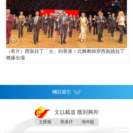
（有片）西裝拉丁「火」到香港！北舞教師穿西裝跳拉丁
燃爆全場
欄目索引
首頁
文以載道 匯則興邦
香港
文匯報
香港仔
海外版
神州
灣區生活
灣區企業
灣區文化
灣區旅遊
灣區人