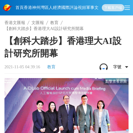
首頁
香港
神州
灣區人
經濟
國際
評論
視頻
軍事
文化
娛樂
生活
教育
體
下載客戶端
香港文匯報
文匯報
教育
【創科大踏步】香港理大AI設計研究所開幕
【創科大踏步】香港理大AI設
計研究所開幕
2021-11-05 04:39:16
教育
字號