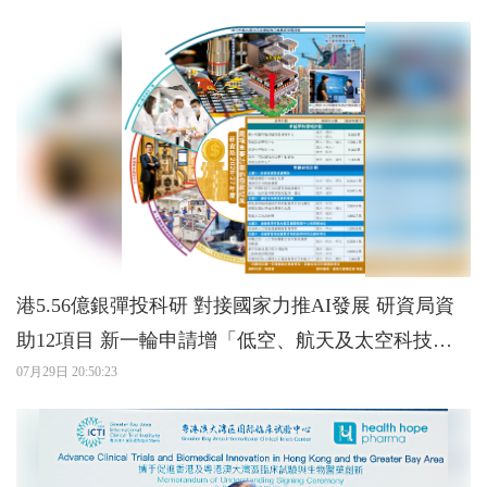
港5.56億銀彈投科研 對接國家力推AI發展 研資局資
助12項目 新一輪申請增「低空、航天及太空科技」
範疇
07月29日 20:50:23