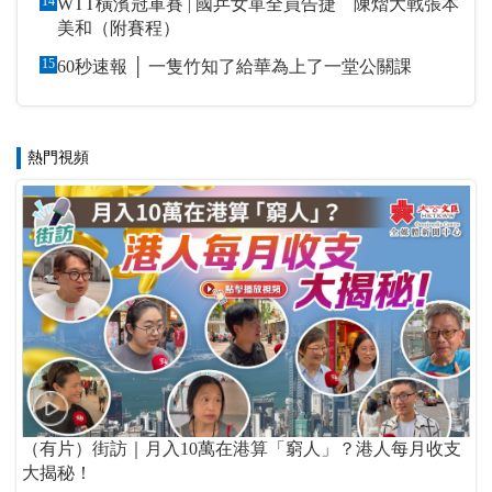
14
WTT橫濱冠軍賽 | 國乒女單全員告捷 陳熠大戰張本
美和（附賽程）
15
60秒速報 │ 一隻竹知了給華為上了一堂公關課
熱門視頻
（有片）街訪｜月入10萬在港算「窮人」？港人每月收支
大揭秘！