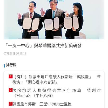
「一所一中心」與希華醫藥共推新藥研發
07月28日 20:19:13
排行榜
1
（有片）觀塘重建戶陸續入伙新居「鴻鵠臺」 舊
街坊：「開心過中六合彩」
2
著名填詞人黎彼得去世享年76歲 曾創作
《Monica》《半斤八兩》
3
韓國股市熔斷 三星SK海力士重挫