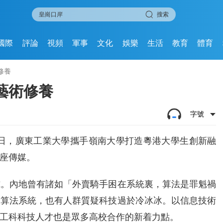
搜索
國際
評論
視頻
軍事
文化
娛樂
生活
教育
體育
修養
藝術修養
字號
1日，廣東工業大學攜手嶺南大學打造粵港大學生創新融
座傳媒。
式。內地曾有諸如「外賣騎手困在系統裏，算法是罪魁禍
向算法系統，也有人群質疑科技過於冷冰冰。以信息技術
工科科技人才也是眾多高校合作的新着力點。