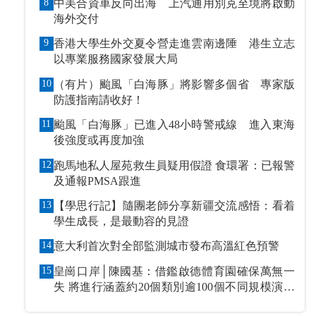
8
中美合資車反向出海 上汽通用別克至境將啟動
海外交付
9
香港大學生外交夏令營走進雲南邊陲 港生立志
以專業服務國家發展大局
10
（有片）颱風「白海豚」將影響多個省 專家版
防護指南請收好！
11
颱風「白海豚」已進入48小時警戒線 進入東海
後強度或再度加強
12
跑馬地私人屋苑救生員疑用假證 食環署：已報警
及通報PMSA跟進
13
【學思行記】隨團老師分享新疆交流感悟：看着
學生成長，是最動容的見證
14
意大利首次對全部監測城市發布高溫紅色預警
15
皇崗口岸│陳國基：借鑑啟德體育園確保萬無一
失 將進行涵蓋約20個類別逾100個不同規模演練
和測試