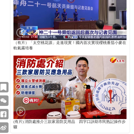
（有片）「太空桃花源」走進現實！國內首次實現櫻桃番茄小麥在
軌氣霧培養
(有片) 消防處推介三款家居防災用品 四字口訣助市民熟記操作步
驟