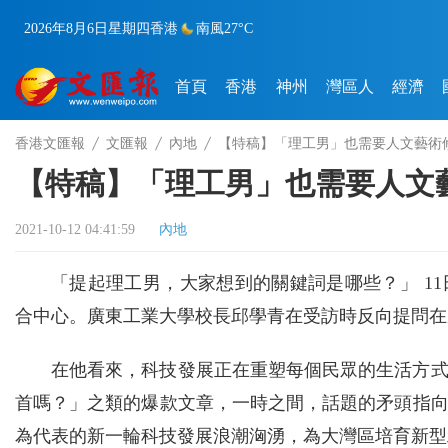
2026年8月6日
星期四
香港
南風
27°C
首頁
香港
神州
灣區人
經濟
香港文匯報
文匯報
內地
【特稿】「理工男」也需要人文藝術
【特稿】「理工男」也需要人文
2021-10-12 04:41:59
內地
「提起理工男，大家想到的關鍵詞是哪些？」 1
合中心。廣東工業大學校長邱學青在受訪時反向提問在
在他看來，科技發展正在重塑每個民眾的生活方
首嗎？」之類的爆款文章，一時之間，話題的矛頭指
為代表的新一輪科技發展浪潮洶湧，為大灣區培育新型