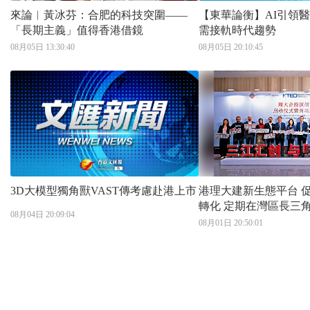
來論︱黃冰芬：合肥的科技突圍——
【東華論衡】AI引領醫療
「長期主義」值得香港借鏡
需接軌時代趨勢
08月05日 13:30:40
08月05日 20:10:45
3D大模型獨角獸VAST傳考慮赴港上市
港理大建新生態平台 促科創成果內地
轉化 定期在灣區長三角等地路演 加速
08月04日 20:09:04
與資本及產業深度對接
08月01日 20:50:01