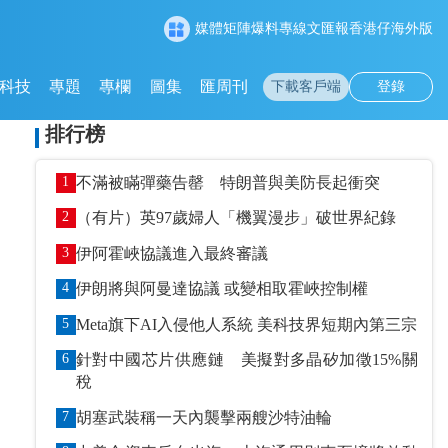
媒體矩陣
爆料專線
文匯報
香港仔
海外版
科技
專題
專欄
圖集
匯周刊
下載客戶端
登錄
排行榜
1
不滿被瞞彈藥告罄 特朗普與美防長起衝突
2
（有片）英97歲婦人「機翼漫步」破世界紀錄
3
伊阿霍峽協議進入最終審議
4
伊朗將與阿曼達協議 或變相取霍峽控制權
5
Meta旗下AI入侵他人系統 美科技界短期內第三宗
6
針對中國芯片供應鏈 美擬對多晶矽加徵15%關
稅
7
胡塞武裝稱一天內襲擊兩艘沙特油輪