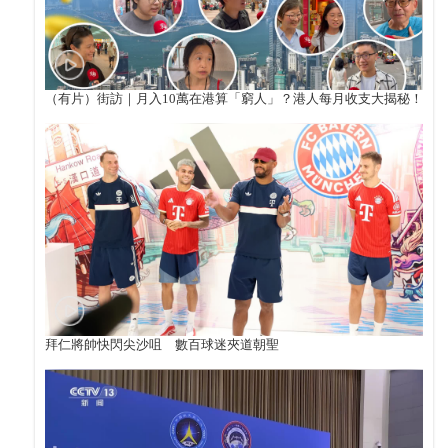
（有片）街訪｜月入10萬在港算「窮人」？港人每月收支大揭秘！
拜仁將帥快閃尖沙咀 數百球迷夾道朝聖