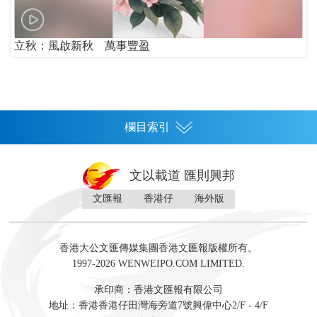
立秋：風啟新秋 萬事豐盈
欄目索引
首頁
文以載道 匯則興邦
香港
文匯報
香港仔
海外版
神州
灣區生活
灣區企業
灣區文化
灣區旅遊
灣區人
灣區人才
灣區政策
灣區服務易
經濟
財經
地產
投資
財評
數字經濟
經湋論
香港大公文匯傳媒集團香港文匯報版權所有。
國際
1997-2026 WENWEIPO.COM LIMITED.
評論
社評
評論
快評
來論
視頻
新聞
訪談
直播
經湋論
承印商：香港文匯報有限公司
軍事
地址：香港香港仔田灣海旁道7號興偉中心2/F - 4/F
文化