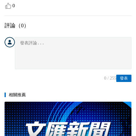
0
評論（
0
）
0
/ 255
發表
相關推薦