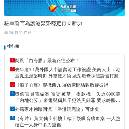
駐軍誓言為護港繁榮穩定再立新功
08月01日 20:47:16
排行榜
1
颱風「白海豚」最新路徑公布！
2
去年逾3.1萬外國人申請留港工作簽證 美裔人士：港
迎鳳凰涅槃時刻 外籍優才紛回流 羅奇抹黑論被打臉
3
《浪子心聲》響徹西九 羅啟豪開騷致敬黎彼得
4
墮假官員電騙案 富婆被當「提款機」失近6900萬
「內地公安」來電聲稱其干犯洗黑錢罪 要求轉賬到
指定戶口作「保證金」
5
外籍專才踴躍回流 「香港玩完論」可休矣
6
（有片）黃大仙上邨樓上樓下疑噪音釀血案 一人墮
樓亡一人身中多刀重傷