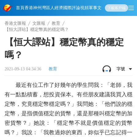
首頁
香港
神州
灣區人
經濟
國際
評論
視頻
軍事
文化
娛樂
生活
教育
體
下載客戶端
香港文匯報
文匯報
教育
【恒大譯站】穩定幣真的穩定嗎？
【恒大譯站】穩定幣真的穩定
嗎？
2021-09-13 04:34:36
教育
字號
最近有位工作了好幾年的學生問我：「老師，我
有一點點積蓄，想投資保本。有些朋友建議我買入穩
定幣，究竟穩定幣穩定嗎？」我問她：「他們說的穩
定幣，是指價值穩定的貨幣，還是那種叫穩定幣的加
密貨幣？」她說：「穩定幣不就是價值穩定的貨幣
嗎？」我說：「我教過妳的東西，妳似乎已忘記得一