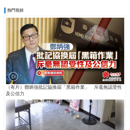
熱門視頻
（有片）鄧炳強批記協換屆「黑箱作業」 斥毫無認受性
及公信力