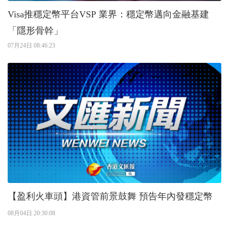
Visa推穩定幣平台VSP 業界：穩定幣邁向金融基建
「隱形骨幹」
07月24日 08:46:23
【盈利火車頭】港資管前景鼓舞 預告年內發穩定幣
08月04日 20:30:08