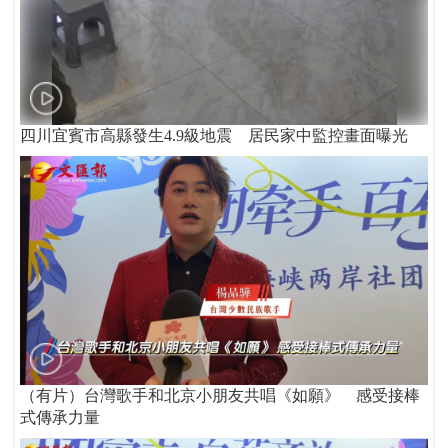
四川宜賓市高縣發生4.9級地震 居民家中監控畫面曝光
（有片）台灣歌手和北京小朋友共唱《如願》 感受接棒
式傳承力量