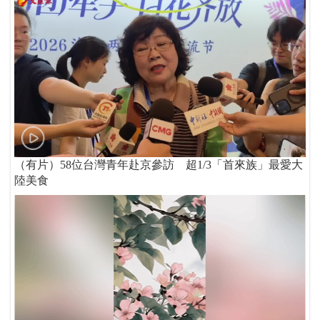
（有片）58位台灣青年赴京參訪 超1/3「首來族」最愛大
陸美食