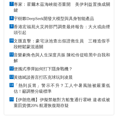
7
專家：霍爾木茲海峽能否重開 美伊利益置換成關
鍵
8
宇樹夥DeepSeek開發大模型與具身智能產品
9
香港宏福苑火災跨部門調查最終報告：大火或由煙
頭引起
10
文匯直擊：豪宅泳池查出假證救生員 三種造假手
段輕鬆蒙混過關
11
音樂劇角色與人生深度共振 陳松伶從暗黑中自我和
解
12
便攜式導彈如何打下隱身戰機？
13
黃德斌談善言打匹克球玩到凌晨
14
「熱到反胃」警示不升？工人中暑風險被嚴重低
估！籲調整分級標準
15
【伊朗危機】伊擬禁敵對方船隻通行霍峽 違者或被
重罰貨價20% 航運恢復期存疑