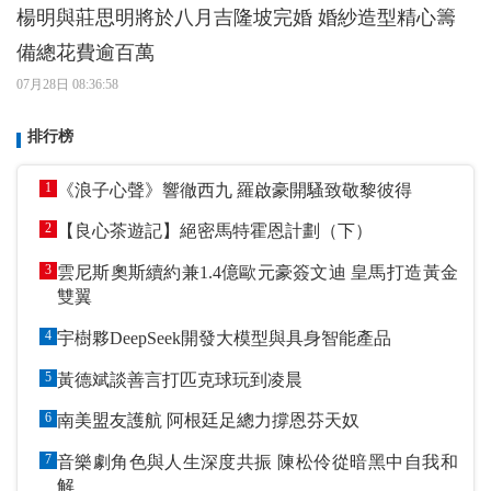
楊明與莊思明將於八月吉隆坡完婚 婚紗造型精心籌
備總花費逾百萬
07月28日 08:36:58
排行榜
1
《浪子心聲》響徹西九 羅啟豪開騷致敬黎彼得
2
【良心茶遊記】絕密馬特霍恩計劃（下）
3
雲尼斯奧斯續約兼1.4億歐元豪簽文迪 皇馬打造黃金
雙翼
4
宇樹夥DeepSeek開發大模型與具身智能產品
5
黃德斌談善言打匹克球玩到凌晨
6
南美盟友護航 阿根廷足總力撐恩芬天奴
7
音樂劇角色與人生深度共振 陳松伶從暗黑中自我和
解