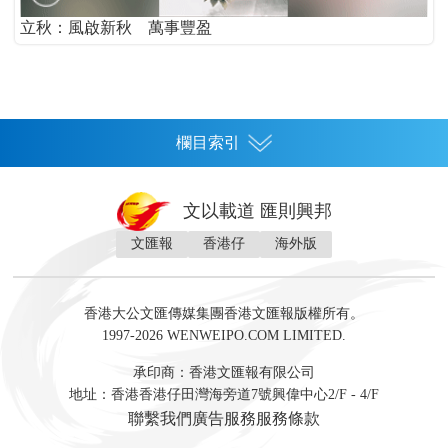
立秋：風啟新秋 萬事豐盈
欄目索引
首頁
文以載道 匯則興邦
香港
文匯報
香港仔
海外版
神州
灣區生活
灣區企業
灣區文化
灣區旅遊
灣區人
灣區人才
灣區政策
灣區服務易
經濟
財經
地產
投資
財評
數字經濟
經湋論
香港大公文匯傳媒集團香港文匯報版權所有。
國際
1997-2026 WENWEIPO.COM LIMITED.
評論
社評
評論
快評
來論
視頻
新聞
訪談
直播
經湋論
承印商：香港文匯報有限公司
軍事
地址：香港香港仔田灣海旁道7號興偉中心2/F - 4/F
文化
文博
藝術
文學
聯繫我們
廣告服務
服務條款
娛樂