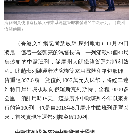
海關關員使用遠程單兵作業系統監管即將發運的中歐班列。（廣州
海關供圖）
（香港文匯網記者敖敏輝 廣州報道）11月29日
凌晨，隨着一聲響亮的汽笛長鳴，一列滿載50個40尺
集裝箱的中歐班列，從廣州大朗鐵路貨運站順利啟
程。此趟班列裝運着洗碗機等家用電器和箱包服飾，
貨重達397.6噸，貨值約1867萬元人民幣，將經二連
浩特口岸出境後駛向俄羅斯克列斯特，全程10000多
公里，預計用時15天。這是廣州中歐班列今年以來開
行的第100列，也是自2016年8月廣州中歐班列運營以
來，首次實現年運營列數突破100列。
中歐班列成為來往中歐貨運大通道