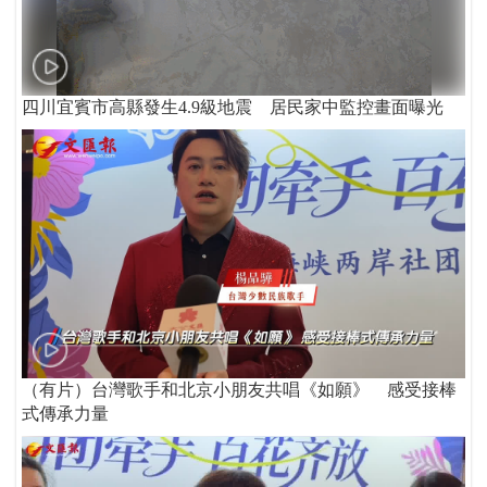
四川宜賓市高縣發生4.9級地震 居民家中監控畫面曝光
（有片）台灣歌手和北京小朋友共唱《如願》 感受接棒
式傳承力量