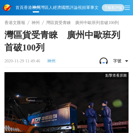
首頁
香港
神州
灣區人
經濟
國際
評論
視頻
軍事
文化
娛樂
生活
教育
體
下載客戶端
香港文匯報
神州
灣區貨受青睞 廣州中歐班列首破100列
灣區貨受青睞 廣州中歐班列
首破100列
2020-11-29 11:49:46
神州
字號