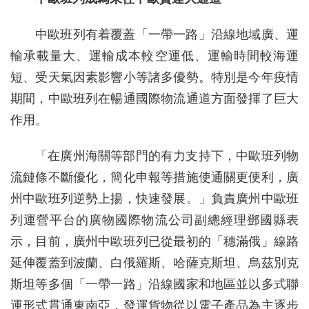
中歐班列有着覆蓋「一帶一路」沿線地域廣、運
輸承載量大、運輸成本較空運低、運輸時間較海運
短、受天氣因素影響小等諸多優勢。特別是今年疫情
期間，中歐班列在暢通國際物流通道方面發揮了巨大
作用。
「在廣州海關等部門的有力支持下，中歐班列物
流鏈條不斷優化，簡化申報等措施使通關更便利，廣
州中歐班列逆勢上揚，快速發展。」負責廣州中歐班
列運營平台的廣物國際物流公司副總經理鄧國縣表
示，目前，廣州中歐班列已從最初的「穗滿俄」線路
延伸覆蓋到波蘭、白俄羅斯、哈薩克斯坦、烏茲別克
斯坦等多個「一帶一路」沿線國家和地區並以多式聯
運形式貫通東南亞，發運貨物從以電子產品為主逐步