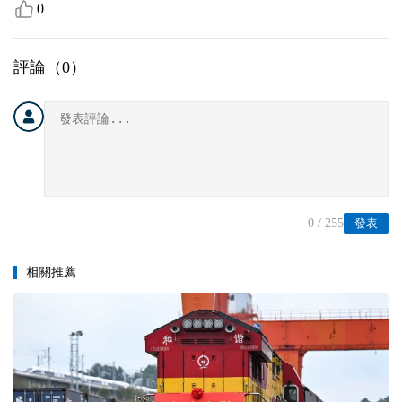
0
評論（
0
）
0
/ 255
發表
相關推薦