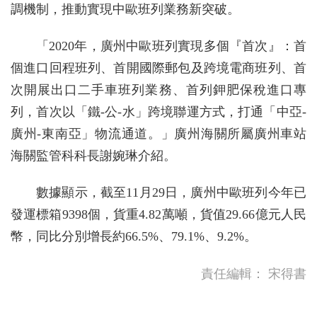
調機制，推動實現中歐班列業務新突破。
「2020年，廣州中歐班列實現多個『首次』：首
個進口回程班列、首開國際郵包及跨境電商班列、首
次開展出口二手車班列業務、首列鉀肥保稅進口專
列，首次以「鐵-公-水」跨境聯運方式，打通「中亞-
廣州-東南亞」物流通道。」廣州海關所屬廣州車站
海關監管科科長謝婉琳介紹。
數據顯示，截至11月29日，廣州中歐班列今年已
發運標箱9398個，貨重4.82萬噸，貨值29.66億元人民
幣，同比分別增長約66.5%、79.1%、9.2%。
責任編輯：
宋得書