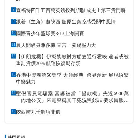
8
查福特四千五百萬英鎊投列斯聯 成史上第三貴門將
9
跟着《主角》遊陝西 聽原生秦腔感受關中風情
10
國際青少年籃球賽8·13上海開賽
11
農夫開騷身兼多職 直言一腳踢壓力大
12
【伊朗危機】伊擬禁敵對方船隻通行霍峽 違者或被
重罰貨價20% 航運恢復期存疑
13
香港中樂團第50樂季 大師經典+跨界創新 展現紛繁
中樂魅力
14
墮假官員電騙案 富婆被當「提款機」失近6900萬
「內地公安」來電聲稱其干犯洗黑錢罪 要求轉賬到
指定戶口作「保證金」
15
陝西擁九千餘項非遺
熱門視頻