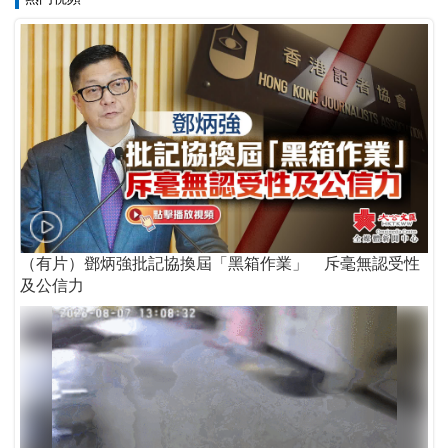
（有片）鄧炳強批記協換屆「黑箱作業」 斥毫無認受性
及公信力