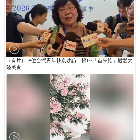
（有片）58位台灣青年赴京參訪 超1/3「首來族」最愛大
陸美食