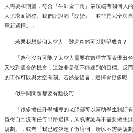
人需要和期望，符合『生涯金三角』最頂端有關個人
人追求而調整。我們所說的『改變』，並非是完全與
重新選擇。」
若果我想做個太空人，難道真的可以願望成真？
「為何沒有可能？太空人需要在數理方面表現出
又找到適合的機會，這並非是個不能達到的目標。反
的工作可以與太空有關。若然是後者，選擇會更多呢！
似乎問問題都要有點技巧……
「很多擔任升學輔導的老師都可以幫助學生制訂
覺得自己沒有任何出路選擇，又或者認為不需要做生
規劃』，或者『我已經決定了做這個，所以不需要規