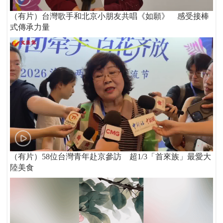
（有片）台灣歌手和北京小朋友共唱《如願》 感受接棒
式傳承力量
（有片）58位台灣青年赴京參訪 超1/3「首來族」最愛大
陸美食