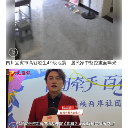
四川宜賓市高縣發生4.9級地震 居民家中監控畫面曝光