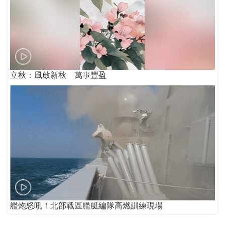
立秋：風啟新秋 萬事豐盈
艦炮怒吼！北部戰區艦艇編隊高燃訓練現場