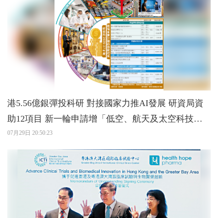
港5.56億銀彈投科研 對接國家力推AI發展 研資局資
助12項目 新一輪申請增「低空、航天及太空科技」
範疇
07月29日 20:50:23