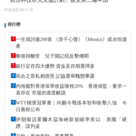
07月28日 09:17:29
排行榜
1
一生填詞逾200首 《浪子心聲》《Monica》成永恒遺
產
2
黎彼得離世 兒子開記招反擊傳聞
3
銀行定存四大優勢 資金及存期選擇多
4
烏合之眾私相授受 記協選舉醜態畢露
5
內地擬對香港保單收益徵稅20% 香港保監：要求一
直存在 市場勿過度解讀
6
WTT橫濱冠軍賽｜向鵬今戰張本智和衝擊八強 今
日賽程公布
7
伊朗擬設霍爾木茲海峽新規瞄準美以 美國「硬
蹭」談判桌
8