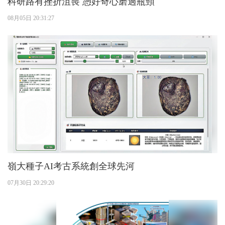
科研路有挫折沮喪 憑好奇心磨過瓶頸
08月05日 20:31:27
嶺大種子AI考古系統創全球先河
07月30日 20:29:20