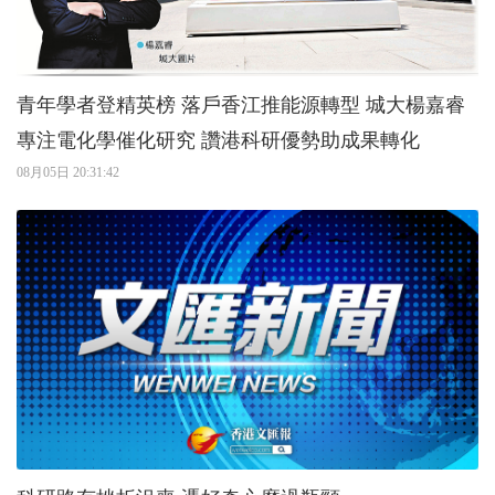
青年學者登精英榜 落戶香江推能源轉型 城大楊嘉睿
專注電化學催化研究 讚港科研優勢助成果轉化
08月05日 20:31:42