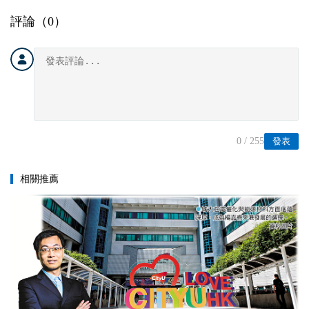
評論（
0
）
0
/ 255
發表
相關推薦