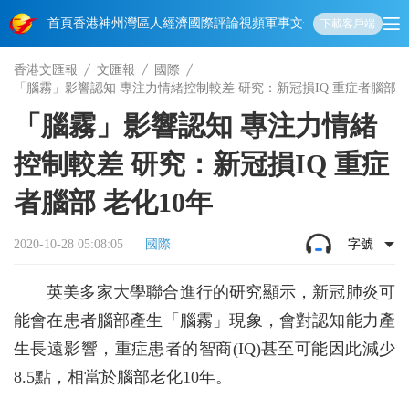
首頁
香港
神州
灣區人
經濟
國際
評論
視頻
軍事
文化
娛樂
生活
教育
體
下載客戶端
香港文匯報
文匯報
國際
「腦霧」影響認知 專注力情緒控制較差 研究：新冠損IQ 重症者腦部 老
「腦霧」影響認知 專注力情緒
控制較差 研究：新冠損IQ 重症
者腦部 老化10年
2020-10-28 05:08:05
國際
字號
英美多家大學聯合進行的研究顯示，新冠肺炎可
能會在患者腦部產生「腦霧」現象，會對認知能力產
生長遠影響，重症患者的智商(IQ)甚至可能因此減少
8.5點，相當於腦部老化10年。