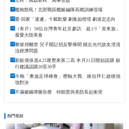
立秋：風啟新秋 萬事豐盈
9
艦炮怒吼！北部戰區艦艇編隊高燃訓練現場
10
愛·回家「速遞」十載歡樂 劇集如燈塔 劇迷定志向
11
（有片）58位台灣青年赴京參訪 超1/3「首來族」
最愛大陸美食
12
黎彼得離世 兒子開記招反擊傳聞 鍾志光代故友澄清
沒經濟問題
13
新銀債保底4.25厘歷來第二高 本月21日開始認購 銀
行建議認購20至30手
14
今晚「奧迪足球峰會」壓軸大戰 維拉拜仁啟德強
強對決
15
不滿被瞞彈藥告罄 特朗普與美防長起衝突
熱門視頻