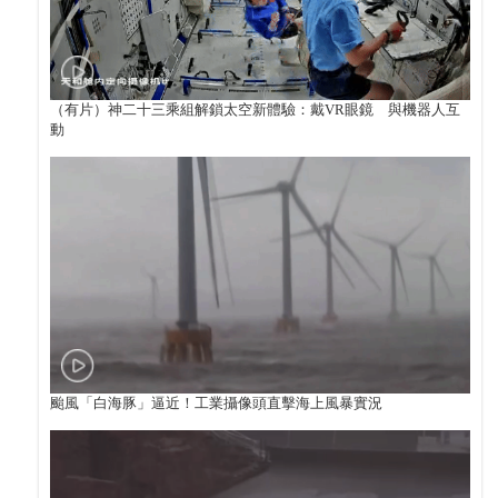
（有片）神二十三乘組解鎖太空新體驗：戴VR眼鏡 與機器人互
動
颱風「白海豚」逼近！工業攝像頭直擊海上風暴實況