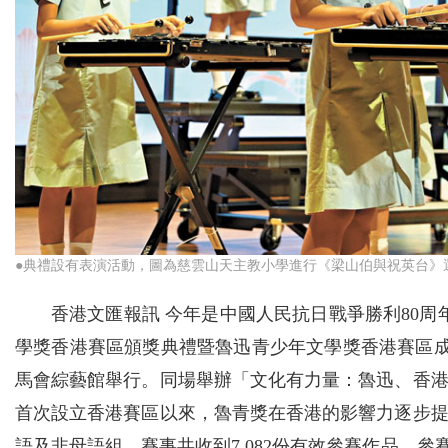
●典禮設有表演活動，圖為慈雲山天主教小學進行《梁山伯與祝英台》選
香港文匯報訊 今年是中國人民抗日戰爭勝利80周
學獎香港賽區頒獎典禮暨魯迅青少年文學獎香港賽區成
馬會綜藝館舉行。同場舉辦「文化有力量：魯迅、香港與
首次設立香港賽區以來，魯青獎在香港的影響力逐步
語及非母語組，賽事共收到7,082份有效參賽作品，