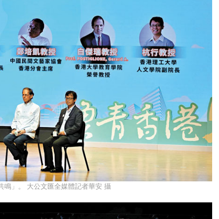
鳴」。 大公文匯全媒體記者華安 攝