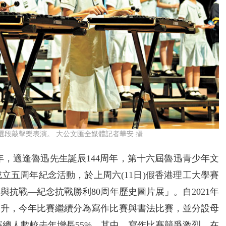
段敲擊樂表演。 大公文匯全媒體記者華安 攝
年，適逢魯迅先生誕辰144周年，第十六屆魯迅青少年文
立五周年紀念活動，於上周六(11日)假香港理工大學賽
抗戰—紀念抗戰勝利80周年歷史圖片展」。自2021年
提升，今年比賽繼續分為寫作比賽與書法比賽，並分設母
參賽總人數較去年增長55%。其中，寫作比賽競爭激烈，在