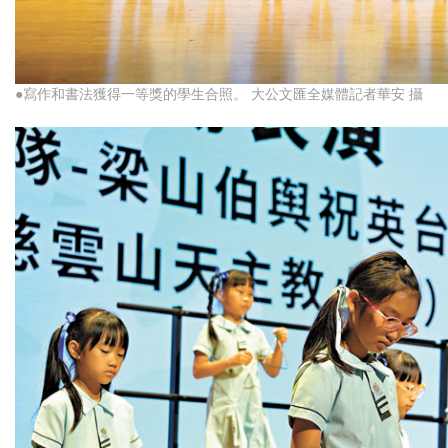
●寫作和書法獲得一等獎的學生合照。 大公文匯全媒體記者華安 攝