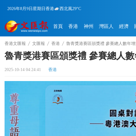
2026年8月9日
星期日
香港
西北風
29°C
首頁
香港
神州
灣區人
經濟
香港文匯報
文匯報
香港
魯青獎港賽區頒獎禮 參賽總人數年增
魯青獎港賽區頒獎禮 參賽總人數
2025-10-14 04:24:41
香港