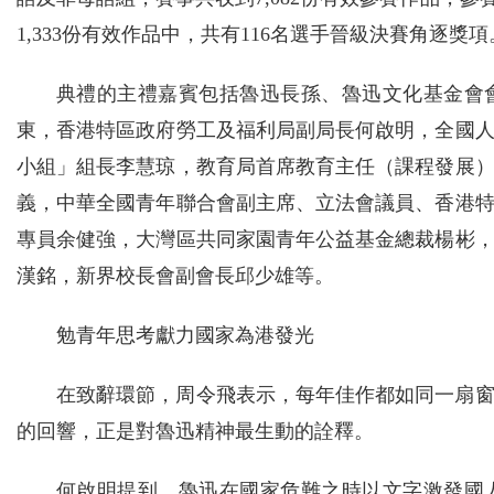
1,333份有效作品中，共有116名選手晉級決賽角逐獎項
典禮的主禮嘉賓包括魯迅長孫、魯迅文化基金會
東，香港特區政府勞工及福利局副局長何啟明，全國
小組」組長李慧琼，教育局首席教育主任（課程發展
義，中華全國青年聯合會副主席、立法會議員、香港
專員余健強，大灣區共同家園青年公益基金總裁楊彬
漢銘，新界校長會副會長邱少雄等。
勉青年思考獻力國家為港發光
在致辭環節，周令飛表示，每年佳作都如同一扇
的回響，正是對魯迅精神最生動的詮釋。
何啟明提到，魯迅在國家危難之時以文字激發國